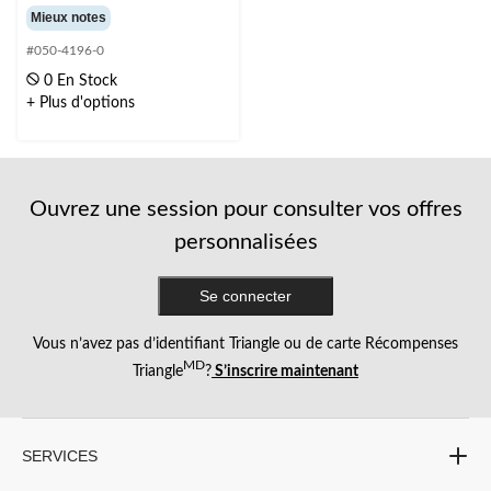
étoile(s)
Mieux notes
sur
#050-4196-0
5.
14
0 En Stock
évaluations
+ Plus d'options
Ouvrez une session pour consulter vos offres
personnalisées
Se connecter
Vous n’avez pas d’identifiant Triangle ou de carte Récompenses
MD
Triangle
?
S’inscrire maintenant
SERVICES