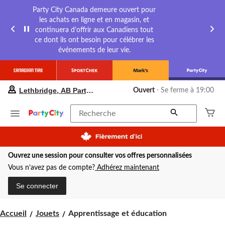
Party City Canada demeure ouvert pour
les achats en ligne et en magasin, et
continuera d’offrir aux Canadiens tout
ce dont ils ont besoin pour célébrer les
événements de leur vie.
votre
Lethbridge, AB Party City
Ouvert
⋅ Se ferme à 19:00
magasin
préféré
est
Recherche
Lethbridge,
AB
Party
City,
Ouvrez une session pour consulter vos offres personnalisées
courament
Ouvert,
Vous n’avez pas de compte?
Adhérez maintenant
Se
ferme
Se connecter
à
à
19:00
Apprentissage
Accueil
Jouets
Apprentissage et éducation
cliquer
et