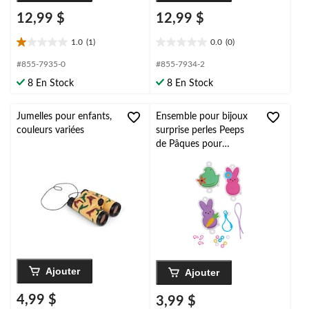
12,99 $
12,99 $
1.0
(1)
0.0
(0)
1.0
0.0
étoile(s)
étoile(s)
#855-7935-0
#855-7934-2
sur
sur
8 En Stock
8 En Stock
5.
5.
1
évaluation
Jumelles pour enfants,
Ensemble pour bijoux
couleurs variées
surprise perles Peeps
de Pâques pour
enfants, varié,
accessoire prêt-à-
porter pour Pâques, 3
ans et plus
Ajouter
Ajouter
4,99 $
3,99 $