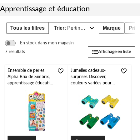
pour
éducation
changer
Apprentissage et éducation
Tous les filtres
Trier:
Pertinence
Marque
Prix
En stock dans mon magasin
Affichage en liste
7 résultats
Ensemble de perles
Jumelles cadeaux-
Alpha Brix de Simbrix,
surprises Discover,
apprentissage éducatif
couleurs variées pour
STIM, plus de 300
fête d'anniversaire,
pièces, 3 ans et plus,
camping, extérieur, paq.
pour les arts et
1
l'artisanat