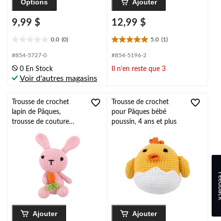
Options
Ajouter
9,99 $
12,99 $
0.0
(0)
5.0
(1)
0.0
5.0
étoile(s)
étoile(s)
#854-5727-0
#854-5196-2
sur
sur
0 En Stock
Il n’en reste que 3
5.
5.
Voir d'autres magasins
1
évaluation
Trousse de crochet
Trousse de crochet
lapin de Pâques,
pour Pâques bébé
trousse de couture
poussin, 4 ans et plus
avec fils pour Pâques, 4
ans et plus
Feed
Ajouter
Ajouter