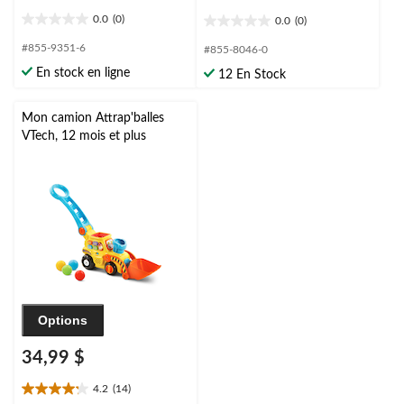
0.0
(0)
0.0
(0)
0.0
0.0
étoile(s)
étoile(s)
#855-9351-6
#855-8046-0
sur
sur
En stock en ligne
12 En Stock
5.
5.
Mon camion Attrap'balles
VTech, 12 mois et plus
Options
34,99 $
4.2
(14)
4.2