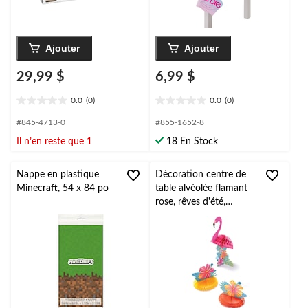
Ajouter
Ajouter
29,99 $
6,99 $
0.0
(0)
0.0
(0)
0.0
0.0
étoile(s)
étoile(s)
#845-4713-0
#855-1652-8
sur
sur
Il n’en reste que 1
18 En Stock
5.
5.
Nappe en plastique
Décoration centre de
Minecraft, 54 x 84 po
table alvéolée flamant
rose, rêves d'été,
rose/jaune/orange, paq.
3, pour fête estivale