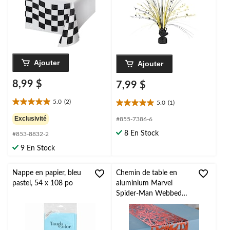
Ajouter
Ajouter
8,99 $
7,99 $
5.0
(2)
5.0
(1)
5.0
5.0
étoile(s)
étoile(s)
Exclusivité
#855-7386-6
sur
sur
8 En Stock
#853-8832-2
5.
5.
2
1
9 En Stock
évaluations
évaluation
Nappe en papier, bleu
Chemin de table en
pastel, 54 x 108 po
aluminium Marvel
Spider-Man Webbed
Wonder, 54 x 96 po