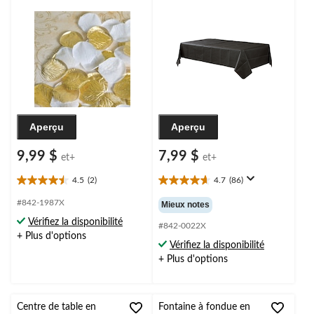
Aperçu
Aperçu
9,99 $
7,99 $
et+
et+
4.5
(2)
4.7
(86)
4.5
4.7
étoile(s)
étoile(s)
#842-1987X
Mieux notes
sur
sur
Vérifiez la disponibilité
5.
5.
#842-0022X
+ Plus d'options
2
86
Vérifiez la disponibilité
évaluations
évaluations
+ Plus d'options
Centre de table en
Fontaine à fondue en