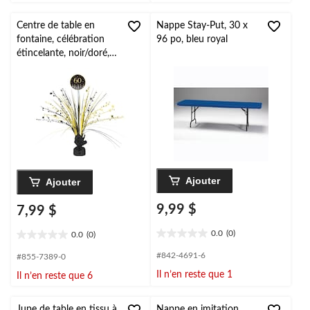
Centre de table en
Nappe Stay-Put, 30 x
fontaine, célébration
96 po, bleu royal
étincelante, noir/doré,
18 po, décoration
d'intérieur pour 60e
anniversaire
Ajouter
Ajouter
9,99 $
7,99 $
0.0
(0)
0.0
(0)
0.0
0.0
étoile(s)
étoile(s)
#842-4691-6
#855-7389-0
sur
sur
Il n’en reste que 1
Il n’en reste que 6
5.
5.
Jupe de table en tissu à
Nappe en imitation