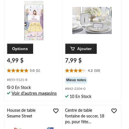
paq. 10
Options
Ajouter
4,99 $
7,99 $
5.0
(1)
4.2
(10)
5.0
4.2
étoile(s)
étoile(s)
#855-5121-8
Mieux notes
sur
sur
0 En Stock
#842-2204-0
5.
5.
Voir d'autres magasins
1
10
10 En Stock
évaluation
évaluations
Housse de table
Centre de table
Sesame Street
fontaine de soccer, 18
po, pour fête
d'anniversaire/sportive