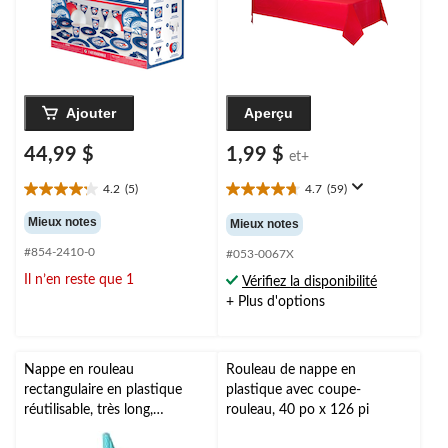
Ajouter
Aperçu
44,99 $
1,99 $
et+
4.2
(5)
4.7
(59)
4.2
4.7
étoile(s)
étoile(s)
Mieux notes
Mieux notes
sur
sur
#854-2410-0
5.
5.
#053-0067X
5
59
Il n’en reste que 1
Vérifiez la disponibilité
évaluations
évaluations
+ Plus d'options
Nappe en rouleau
Rouleau de nappe en
rectangulaire en plastique
plastique avec coupe-
réutilisable, très long,
rouleau, 40 po x 126 pi
couleurs variées, 40 x 250 pi,