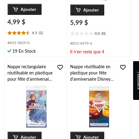
Ajouter
Ajouter
4,99 $
5,99 $
4.5
(2)
0.0
(0)
4.5
0.0
étoile(s)
étoile(s)
#853-5829-0
#855-4979-4
sur
sur
19 En Stock
Il n’en reste que 4
5.
5.
2
évaluations
Nappe rectangulaire
Nappe réutilisable en
réutilisable en plastique
plastique pour fête
Feed
pour fête d'anniversaire
d'anniversaire Disney
Disney La Reine des
Les Bagnoles Flash
neiges, bleu, 54 x 96 po
McQueen,
bleu/rouge/jaune, 54 x
96 po
Ajouter
Ajouter