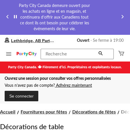
Party City Canada demeure ouvert pour
les achats en ligne et en magasin, et
continuera d’offrir aux Canadiens tout
ce dont ils ont besoin pour célébrer les
événements de leur vie.
votre
Lethbridge, AB Party City
Ouvert
⋅ Se ferme à 19:00
magasin
préféré
est
Recherche
Lethbridge,
AB
Party
City,
Ouvrez une session pour consulter vos offres personnalisées
courament
Ouvert,
Vous n’avez pas de compte?
Adhérez maintenant
Se
ferme
Se connecter
à
à
19:00
Déco
Accueil
Fournitures pour fêtes
Décorations de fêtes
Déco
cliquer
de
pour
tabl
changer
Décorations de table