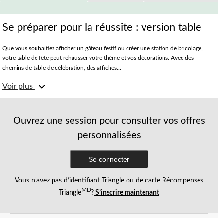
Se préparer pour la réussite : version table
Que vous souhaitiez afficher un gâteau festif ou créer une station de bricolage,
votre table de fête peut rehausser votre thème et vos décorations. Avec des
chemins de table de célébration, des affiches...
Voir plus
Chemins de table
Vous pouvez les combiner à une housse de table ou les utiliser seuls. Peu importe
comment vous les placez, les chemins de table sont une excellente façon d'ajouter
Ouvrez une session pour consulter vos offres
une touche amusante et rafraîchissante. Avec les styles westerns et les confettis
personnalisées
dorés, notre variété de chemins de table s'adapte à votre palette des fêtes. N'oubliez
pas d'ajouter un centre de table sur votre chemin de table pour impressionner vos
invités et pour maintenir le chemin de table en place.
Se connecter
Affiches de nourriture et de tableaux noirs
Vous n’avez pas d’identifiant Triangle ou de carte Récompenses
MD
Triangle
?
S’inscrire maintenant
Qui a dit que la présentation de votre repas doit être ennuyeuse? Votre buffet
passera au niveau supérieur avec des blagues, des messages ou des étiquettes grâce
à notre variété de pics à étiquettes, de porte-noms et d'affiches de table. Que vous