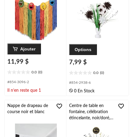
Ajouter
Options
11,99 $
7,99 $
0.0
(0)
0.0
(0)
0.0
0.0
étoile(s)
étoile(s)
#854-3096-2
#854-2938-6
sur
sur
Il n’en reste que 1
0 En Stock
5.
5.
Nappe de drapeau de
Centre de table en
course noir et blanc
fontaine, célébration
étincelante, noir/doré,
18 po, décoration
d'intérieur pour 30e
anniversaire