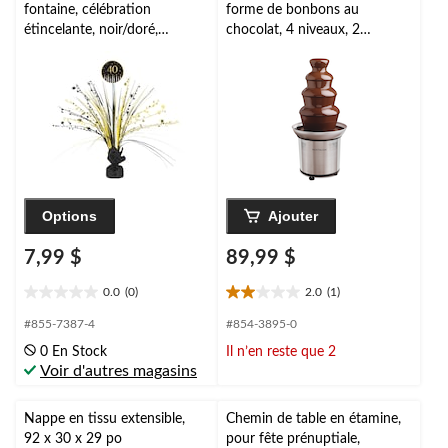
fontaine, célébration
forme de bonbons au
étincelante, noir/doré,
chocolat, 4 niveaux, 2
18 po, décoration
lb, acier inoxydable
d'intérieur pour 40e
anniversaire
Options
Ajouter
7,99 $
89,99 $
0.0
(0)
2.0
(1)
0.0
2.0
étoile(s)
étoile(s)
#855-7387-4
#854-3895-0
sur
sur
0 En Stock
Il n’en reste que 2
5.
5.
Voir d'autres magasins
1
évaluation
Nappe en tissu extensible,
Chemin de table en étamine,
92 x 30 x 29 po
pour fête prénuptiale,