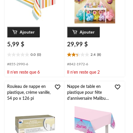
Ajouter
Ajouter
5,99 $
29,99 $
0.0
(0)
2.4
(8)
0.0
2.4
étoile(s)
étoile(s)
#855-2990-6
#842-1972-6
sur
sur
Il n’en reste que 6
Il n’en reste que 2
5.
5.
8
évaluations
Rouleau de nappe en
Nappe de table en
plastique, crème vanille,
plastique pour fête
54 po x 126 pi
d'anniversaire Malibu
Barbie, pour l'intérieur
et l'extérieur, 54 x 96
po