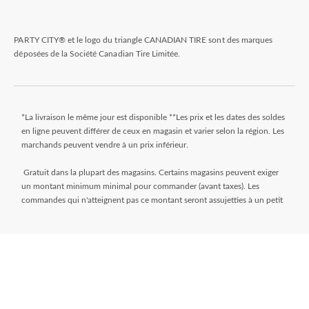
PARTY CITY® et le logo du triangle CANADIAN TIRE sont des marques
déposées de la Société Canadian Tire Limitée.
*La livraison le même jour est disponible **Les prix et les dates des soldes
en ligne peuvent différer de ceux en magasin et varier selon la région. Les
marchands peuvent vendre à un prix inférieur.
Gratuit dans la plupart des magasins. Certains magasins peuvent exiger
un montant minimum minimal pour commander (avant taxes). Les
commandes qui n'atteignent pas ce montant seront assujetties à un petit
montant. Les commandes sont généralement prêtes dans les 24 heures.
Attendez le courriel « Prêt pour le ramassage » avant de venir au magasin.
** Frais de livraison de 9,99 $ + taxes. Sélectionnez votre magasin et
entrez le code postal sur la page de l’article pendant que vous magasinez
pour déterminer si une livraison le jour même est disponible. Les articles
doivent répondre à certaines dimensions de volume et de poids et la
distance du magasin doit être inférieure à 10 km. Pour connaître toutes