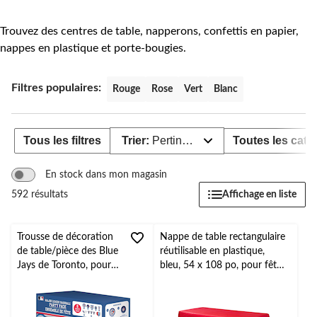
Trouvez des centres de table, napperons, confettis en papier,
nappes en plastique et porte-bougies.
Filtres populaires:
Rouge
Rose
Vert
Blanc
Tous les filtres
Trier:
Pertinence
Toutes les caté
En stock dans mon magasin
Affichage en liste
592 résultats
Trousse de décoration
Nappe de table rectangulaire
de table/pièce des Blue
réutilisable en plastique,
Jays de Toronto, pour
bleu, 54 x 108 po, pour fête
fête
prénatale/Hanoukka/fête
d'anniversaire/sportive
d'anniversaire