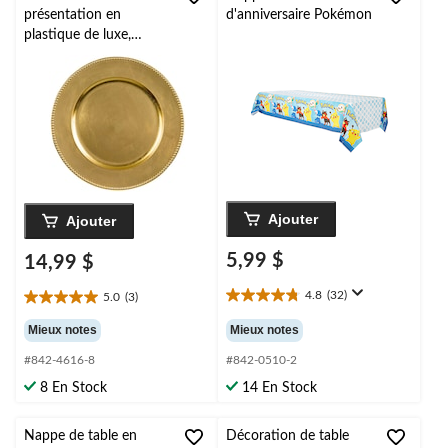
présentation en
d'anniversaire Pokémon
plastique de luxe,
paq. 4, doré
Ajouter
Ajouter
5,99 $
14,99 $
4.8
(32)
5.0
(3)
4.8
5.0
étoile(s)
étoile(s)
Mieux notes
Mieux notes
sur
sur
5.
#842-4616-8
#842-0510-2
5.
32
3
8 En Stock
14 En Stock
évaluations
évaluations
Nappe de table en
Décoration de table