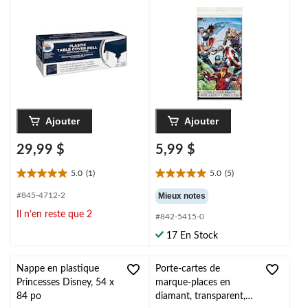
l'intérieur et l'extérieur,
54 x 96 po
Ajouter
Ajouter
29,99 $
5,99 $
5.0
(1)
5.0
(5)
5.0
5.0
étoile(s)
étoile(s)
#845-4712-2
Mieux notes
sur
sur
Il n’en reste que 2
#842-5415-0
5.
5.
1
5
17 En Stock
évaluation
évaluations
Nappe en plastique
Porte-cartes de
Princesses Disney, 54 x
marque-places en
84 po
diamant, transparent,