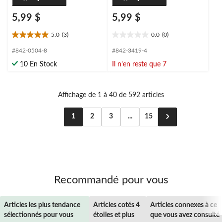
5,99 $
5,99 $
5.0
(3)
0.0
(0)
5.0
0.0
étoile(s)
étoile(s)
#842-0504-8
#842-3419-4
sur
sur
10 En Stock
Il n’en reste que 7
5.
5.
3
évaluations
Affichage de 1 à 40 de 592 articles
1
2
3
...
15
Recommandé pour vous
Articles les plus tendance
Articles cotés 4
Articles connexes à ce
sélectionnés pour vous
étoiles et plus
que vous avez consulté