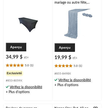
mariage ou autre fête,
couleurs variées, 10 pi x 35
po
Aperçu
Aperçu
34,99 $
19,99 $
et+
et+
5.0
(1)
5.0
(1)
5.0
5.0
étoile(s)
étoile(s)
Exclusivité
#855-8498X
sur
sur
Vérifiez la disponibilité
#853-8059X
5.
5.
+ Plus d'options
1
1
Vérifiez la disponibilité
évaluation
évaluation
+ Plus d'options