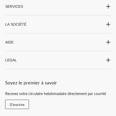
soyez créatif avec les lettres attachées ou que vous soyez audacieux avec les lettres
SERVICES
moulées, utilisez des cartes et des affiches pour personnaliser votre célébration.
LA SOCIÉTÉ
AIDE
LEGAL
Soyez le premier à savoir
Recevez votre circulaire hebdomadaire directement par courriel
S'inscrire