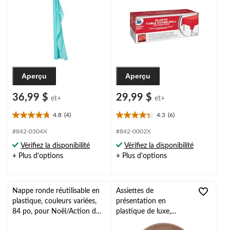
pour Noël, Action de grâce,
jour de l'An, anniversaire
Aperçu
Aperçu
36,99 $
29,99 $
et+
et+
4.8
(4)
4.3
(6)
4.8
4.3
étoile(s)
étoile(s)
#842-0304X
#842-0002X
sur
sur
Vérifiez la disponibilité
Vérifiez la disponibilité
5.
5.
+ Plus d'options
+ Plus d'options
4
6
évaluations
évaluations
Nappe ronde réutilisable en
Assiettes de
plastique, couleurs variées,
présentation en
84 po, pour Noël/Action de
plastique de luxe,
grâces/réveillon/fête
paq. 4, rose doré