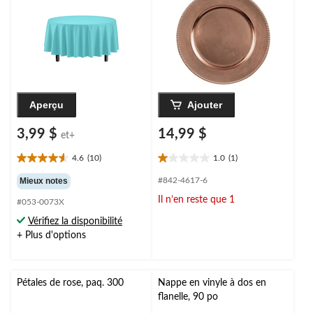
d'anniversaire
Aperçu
Ajouter
3,99 $
14,99 $
et+
4.6
(10)
1.0
(1)
4.6
1.0
étoile(s)
étoile(s)
Mieux notes
#842-4617-6
sur
sur
Il n’en reste que 1
#053-0073X
5.
5.
10
1
Vérifiez la disponibilité
évaluations
évaluation
+ Plus d'options
Pétales de rose, paq. 300
Nappe en vinyle à dos en
flanelle, 90 po