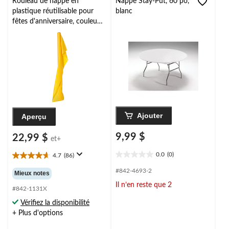
Rouleau de nappe en
Nappe Stay-Put, 60 po,
plastique réutilisable pour
blanc
fêtes d'anniversaire, couleurs
variées, 40 x 100 po
Ajouter
Aperçu
9,99 $
22,99 $
et+
0.0
(0)
4.7
(86)
0.0
4.7
étoile(s)
étoile(s)
#842-4693-2
Mieux notes
sur
sur
Il n’en reste que 2
5.
5.
#842-1131X
86
Vérifiez la disponibilité
évaluations
+ Plus d'options