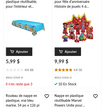
plastique réutilisable,
pour fête d'anniversaire
pour l'intérieur et
Histoire de jouets 4 de
l'extérieur, Disney
Disney, paq. 11
Histoire de jouets 4, 54
x 96 po
Ajouter
Ajouter
5,99 $
9,99 $
0.0
(0)
5.0
(1)
0.0
5.0
étoile(s)
étoile(s)
#842-0509-8
#842-0306-0
sur
sur
Il n’en reste que 3
10 En Stock
5.
5.
1
évaluation
Rouleau de nappe en
Nappe en plastique
plastique, vrai bleu
réutilisable Marvel
marine, 54 po x 126 pi
Powers Unite pour