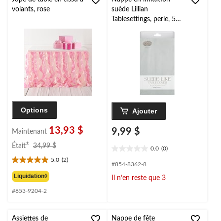
volants, rose
suède Lillian
Tablesettings, perle, 54
x 102 po
Options
Ajouter
13,93 $
9,99 $
Maintenant
prix
±
Était
34,99 $
0.0
(0)
0.0
était
5.0
(2)
étoile(s)
34,99 $
5.0
#854-8362-8
sur
étoile(s)
Liquidation◊
Il n’en reste que 3
5.
sur
#853-9204-2
5.
2
évaluations
Assiettes de
Nappe de fête