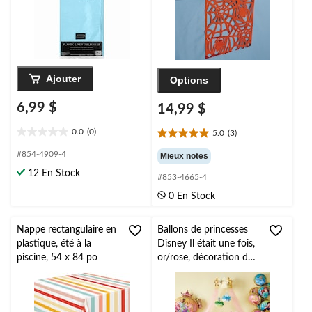
Ajouter
Options
6,99 $
14,99 $
0.0
(0)
5.0
(3)
0.0
5.0
étoile(s)
étoile(s)
#854-4909-4
Mieux notes
sur
sur
12 En Stock
5.
#853-4665-4
5.
3
0 En Stock
évaluations
Nappe rectangulaire en
Ballons de princesses
plastique, été à la
Disney Il était une fois,
piscine, 54 x 84 po
or/rose, décoration de
canopée en tulle, 90
po, paq. 4, pour fête
d'anniversaire