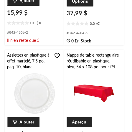
Ajouter
Options
15,99 $
37,99 $
0.0
(0)
0.0
(0)
0.0
0.0
étoile(s)
étoile(s)
#842-4656-2
#842-4604-6
sur
sur
Il n’en reste que 5
0 En Stock
5.
5.
Assiettes en plastique à
Nappe de table rectangulaire
effet martelé, 7,5 po,
réutilisable en plastique,
paq. 10, blanc
bleu, 54 x 108 po, pour fête
prénatale/Hanoukka/fête
d'anniversaire
Ajouter
Aperçu