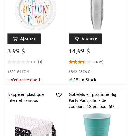
po, paq. 8, pour
anniversaire
Ajouter
Ajouter
3,99 $
14,99 $
0.0
(0)
3.4
(5)
0.0
3.4
étoile(s)
étoile(s)
#855-6117-4
#842-2376-0
sur
sur
Il n’en reste que 1
19 En Stock
5.
5.
5
évaluations
Nappe en plastique
Gobelets en plastique Big
Internet Famous
Party Pack, choix de
couleurs, 12 po, paq. 50,
pour Noël, l'Action de grâce,
le jour de l'An et les
anniversaires