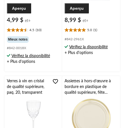
Aperçu
Aperçu
4,99 $
8,99 $
et+
et+
4.5
(10)
5.0
(1)
4.5
5.0
étoile(s)
étoile(s)
Mieux notes
#842-2961X
sur
sur
Vérifiez la disponibilité
#842-0018X
5.
5.
+ Plus d'options
10
1
Vérifiez la disponibilité
évaluations
évaluation
+ Plus d'options
Verres à vin en cristal
Assiettes à hors-d’œuvre à
de qualité supérieure,
bordure en plastique de
paq. 20, transparent
qualité supérieure, fête
d’anniversaire, mariages,
couleurs variées, paq. 20