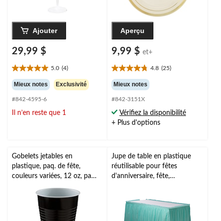
Ajouter
Aperçu
29,99 $
9,99 $
et+
5.0
(4)
4.8
(25)
5.0
4.8
étoile(s)
étoile(s)
Mieux notes
Exclusivité
Mieux notes
sur
sur
#842-4595-6
#842-3151X
5.
5.
4
25
Il n’en reste que 1
Vérifiez la disponibilité
évaluations
évaluations
+ Plus d'options
Gobelets jetables en
Jupe de table en plastique
plastique, paq. de fête,
réutilisable pour fêtes
couleurs variées, 12 oz, paq.
d'anniversaire, fête,
50, pour Noël/Action de
anniversaire, couleurs
grâces/réveillon/fête
variées, 168 x 29 po
d'anniversaire