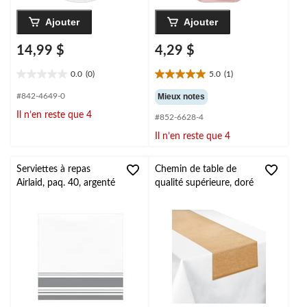
Ajouter
Ajouter
14,99 $
4,29 $
0.0
(0)
5.0
(1)
0.0
5.0
étoile(s)
étoile(s)
#842-4649-0
Mieux notes
sur
sur
Il n’en reste que 4
#852-6628-4
5.
5.
1
Il n’en reste que 4
évaluation
Serviettes à repas
Chemin de table de
Airlaid, paq. 40, argenté
qualité supérieure, doré