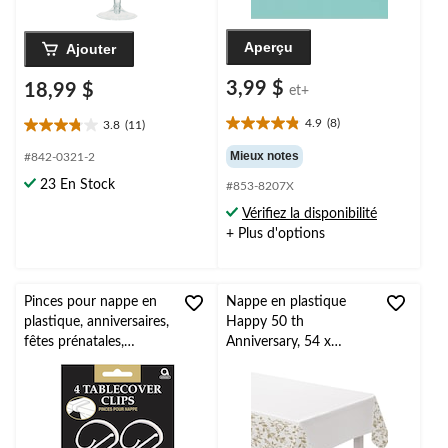
Aperçu
Ajouter
3,99 $
18,99 $
et+
4.9
(8)
3.8
(11)
4.9
3.8
étoile(s)
étoile(s)
Mieux notes
#842-0321-2
sur
sur
23 En Stock
#853-8207X
5.
5.
8
11
Vérifiez la disponibilité
évaluations
évaluations
+ Plus d'options
Pinces pour nappe en
Nappe en plastique
plastique, anniversaires,
Happy 50 th
fêtes prénatales,
Anniversary, 54 x
couleurs variées, paq. 4
102 po