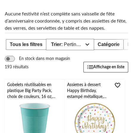
Aucune festivité n’est complète sans vaisselle de fête
d’anniversaire coordonnée, y compris des assiettes de fête,
des verres, des serviettes de table et des nappes.
Tous les filtres
Trier:
Pertinence
Catégorie
Di
En stock dans mon magasin
Affichage en liste
193 résultats
Gobelets réutilisables en
Assiettes à dessert
plastique Big Party Pack,
Happy Birthday,
choix de couleurs, 16 oz,
estampé métallique,
paq. 50, pour Noël, Action
triangles lumineux,
de grâce, jour de l'An et
ronds, 9 po, paq. 8
anniversaires