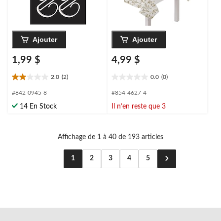
Ajouter
Ajouter
1,99 $
4,99 $
2.0
(2)
0.0
(0)
2.0
0.0
étoile(s)
étoile(s)
#842-0945-8
#854-4627-4
sur
sur
14 En Stock
Il n’en reste que 3
5.
5.
2
évaluations
Affichage de 1 à 40 de 193 articles
1
2
3
4
5