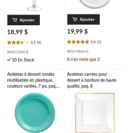
Ajouter
Ajouter
19,99 $
18,99 $
5.0
(1)
3.5
(4)
5.0
3.5
étoile(s)
étoile(s)
#853-8862-0
#842-2306-8
sur
sur
Il n’en reste que 2
10 En Stock
5.
5.
1
4
évaluation
évaluations
Assiettes à dessert rondes
Assiettes carrées pour
réutilisables en plastique,
dessert à bordure de haute
couleurs variées, 7 po, paq.
qualité, paq. 8
20, pour fête d’anniversaire
et remise de diplômes