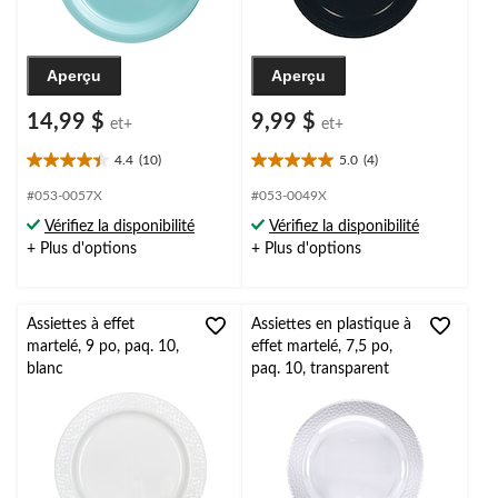
Aperçu
Aperçu
14,99 $
9,99 $
et+
et+
4.4
(10)
5.0
(4)
4.4
5.0
étoile(s)
étoile(s)
#053-0057X
#053-0049X
sur
sur
Vérifiez la disponibilité
Vérifiez la disponibilité
5.
5.
+ Plus d'options
+ Plus d'options
10
4
évaluations
évaluations
Assiettes à effet
Assiettes en plastique à
martelé, 9 po, paq. 10,
effet martelé, 7,5 po,
blanc
paq. 10, transparent