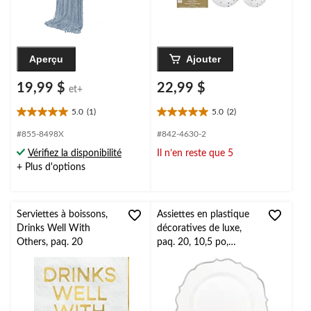
Aperçu
Ajouter
19,99 $
22,99 $
et+
5.0
(1)
5.0
(2)
5.0
5.0
étoile(s)
étoile(s)
#855-8498X
#842-4630-2
sur
sur
Vérifiez la disponibilité
Il n’en reste que 5
5.
5.
+ Plus d'options
1
2
évaluation
évaluations
Serviettes à boissons,
Assiettes en plastique
Drinks Well With
décoratives de luxe,
Others, paq. 20
paq. 20, 10,5 po,
argenté