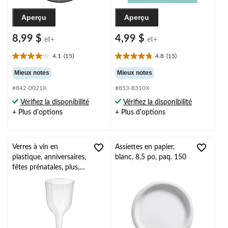
Aperçu
Aperçu
8,99 $
4,99 $
et+
et+
4.1
(15)
4.8
(15)
4.1
4.8
étoile(s)
étoile(s)
Mieux notes
Mieux notes
sur
sur
#842-0021X
#853-8310X
5.
5.
15
15
Vérifiez la disponibilité
Vérifiez la disponibilité
évaluations
évaluations
+ Plus d'options
+ Plus d'options
Verres à vin en
Assiettes en papier,
plastique, anniversaires,
blanc, 8,5 po, paq. 150
fêtes prénatales, plus,
transparent, 10 oz, paq.
20