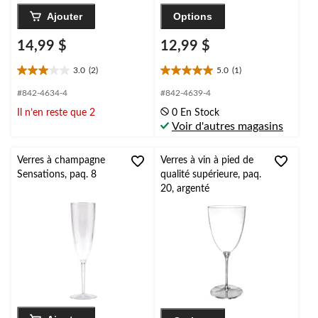
Ajouter
Options
14,99 $
12,99 $
3.0
(2)
5.0
(1)
3.0
5.0
étoile(s)
étoile(s)
#842-4634-4
#842-4639-4
sur
sur
Il n’en reste que 2
0 En Stock
5.
5.
Voir d'autres magasins
2
1
évaluations
évaluation
Verres à champagne
Verres à vin à pied de
Sensations, paq. 8
qualité supérieure, paq.
20, argenté