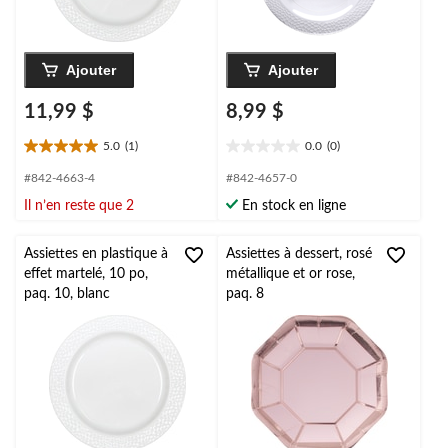
Ajouter
Ajouter
11,99 $
8,99 $
5.0
(1)
0.0
(0)
5.0
0.0
étoile(s)
étoile(s)
#842-4663-4
#842-4657-0
sur
sur
Il n’en reste que 2
En stock en ligne
5.
5.
1
évaluation
Assiettes en plastique à
Assiettes à dessert, rosé
effet martelé, 10 po,
métallique et or rose,
paq. 10, blanc
paq. 8