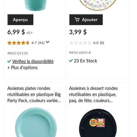
Aperçu
Ajouter
6,99 $
3,99 $
et+
4.7
(41)
0.0
(0)
4.7
0.0
étoile(s)
étoile(s)
#854-2605-8
#842-0113X
sur
sur
23 En Stock
Vérifiez la disponibilité
5.
5.
+ Plus d'options
41
évaluations
Assiettes plates rondes
Assiettes à dessert rondes
réutilisables en plastique Big
réutilisables en plastique,
Party Pack, couleurs variées,
paq. de fête, couleurs
10 po, paq. 50, pour Noël,
variées, 7 po, paq. 50, pour
Action de grâces, réveillon,
fête d'anniversaire/remise de
fête d'anniversaire
diplômes