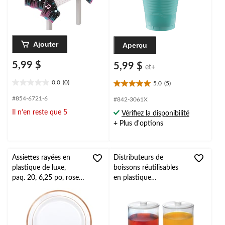
Ajouter
Aperçu
5,99 $
5,99 $
et+
0.0
(0)
5.0
(5)
0.0
5.0
étoile(s)
étoile(s)
#854-6721-6
#842-3061X
sur
sur
Il n’en reste que 5
Vérifiez la disponibilité
5.
5.
+ Plus d'options
5
évaluations
Assiettes rayées en
Distributeurs de
plastique de luxe,
boissons réutilisables
paq. 20, 6,25 po, rose
en plastique
doré
transparent empilables,
transparent, 5,2 L, pour
Noël/Action de
grâces/réveillon/