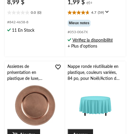
8,99 $
1,99 $
et+
0.0
(0)
4.7
(59)
0.0
4.7
étoile(s)
étoile(s)
#842-4658-8
Mieux notes
sur
sur
11 En Stock
5.
5.
#053-0067X
59
Vérifiez la disponibilité
évaluations
+ Plus d'options
Assiettes de
Nappe ronde réutilisable en
présentation en
plastique, couleurs variées,
plastique de luxe,
84 po, pour Noël/Action de
paq. 4, rose doré
grâces/réveillon/fête
d'anniversaire