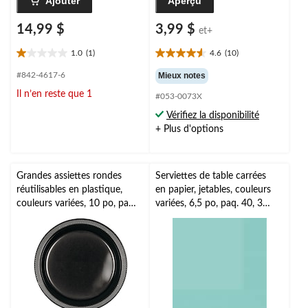
Ajouter
Aperçu
14,99 $
3,99 $
et+
1.0
(1)
4.6
(10)
1.0
4.6
étoile(s)
étoile(s)
#842-4617-6
Mieux notes
sur
sur
Il n’en reste que 1
#053-0073X
5.
5.
1
10
Vérifiez la disponibilité
évaluation
évaluations
+ Plus d'options
Grandes assiettes rondes
Serviettes de table carrées
réutilisables en plastique,
en papier, jetables, couleurs
couleurs variées, 10 po, paq.
variées, 6,5 po, paq. 40, 3
20, pour Noël, Action de
épaisseurs, pour Noël,
grâce, réveillon, fête
l'Action de grâce, le jour de
d'anniversaire
l'An et les fêtes
d'anniversaires