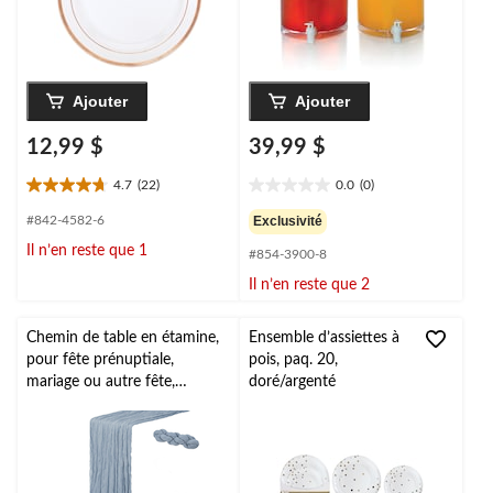
été/fête d'anniversaire
Ajouter
Ajouter
12,99 $
39,99 $
4.7
(22)
0.0
(0)
4.7
0.0
étoile(s)
étoile(s)
#842-4582-6
Exclusivité
sur
sur
Il n’en reste que 1
#854-3900-8
5.
5.
22
Il n’en reste que 2
évaluations
Chemin de table en étamine,
Ensemble d’assiettes à
pour fête prénuptiale,
pois, paq. 20,
mariage ou autre fête,
doré/argenté
couleurs variées, 10 pi x 35
po