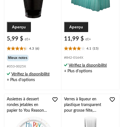
Aperçu
Aperçu
5,99 $
11,99 $
et+
et+
4.3
(6)
4.1
(15)
4.3
4.1
étoile(s)
étoile(s)
Mieux notes
#842-0164X
sur
sur
Vérifiez la disponibilité
#053-0025X
5.
5.
+ Plus d'options
6
15
Vérifiez la disponibilité
évaluations
évaluations
+ Plus d'options
Assiettes à dessert
Verres à liqueur en
rondes jetables en
plastique transparent
papier to You Reason
pour grosse fête,
to Celebrate, Happy
paq. 100
Birthday, multicolore, 7