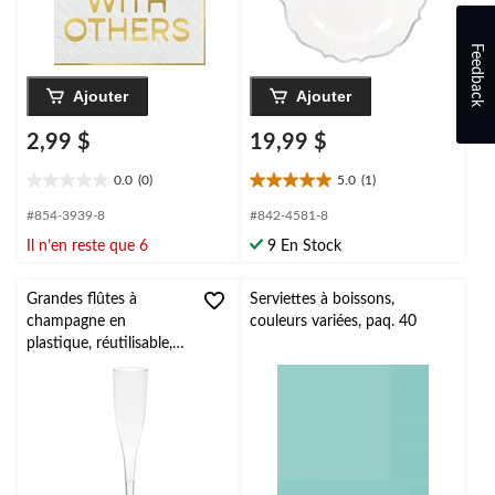
Feedback
Ajouter
Ajouter
2,99 $
19,99 $
0.0
(0)
5.0
(1)
0.0
5.0
étoile(s)
étoile(s)
#854-3939-8
#842-4581-8
sur
sur
Il n’en reste que 6
9 En Stock
5.
5.
1
évaluation
Grandes flûtes à
Serviettes à boissons,
champagne en
couleurs variées, paq. 40
plastique, réutilisable,
anniversaires, fêtes
prénatales, plus,
transparent, 5,5 oz,
paq. 20