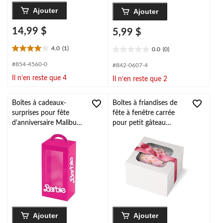
Ajouter
Ajouter
14,99 $
5,99 $
4.0
(1)
0.0
(0)
4.0
0.0
étoile(s)
étoile(s)
#854-4560-0
#842-0607-4
sur
sur
Il n’en reste que 4
Il n’en reste que 2
5.
5.
1
évaluation
Boîtes à cadeaux-
Boîtes à friandises de
surprises pour fête
fête à fenêtre carrée
d'anniversaire Malibu
pour petit gâteau
Barbie, rose, paq. 4
Wilton, blanc, 4,5 po,
paq. 3, pour
transporter des
gâteaux/petits
gâteaux/biscuits/produi
ts de boulangerie
Ajouter
Ajouter