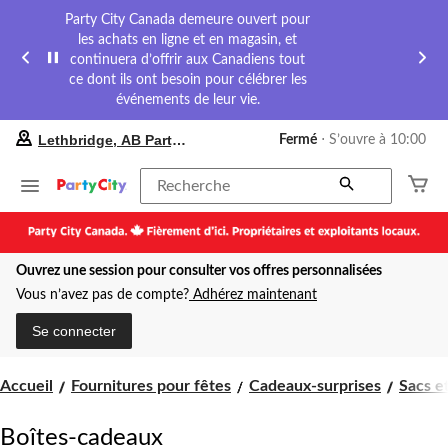
Party City Canada demeure ouvert pour
les achats en ligne et en magasin, et
continuera d’offrir aux Canadiens tout
ce dont ils ont besoin pour célébrer les
événements de leur vie.
votre
Lethbridge, AB Party City
Fermé
⋅ S’ouvre à 10:00
magasin
préféré
est
Recherche
Lethbridge,
AB
Party
City,
Ouvrez une session pour consulter vos offres personnalisées
courament
Fermé,
Vous n’avez pas de compte?
Adhérez maintenant
S’ouvre
à
Se connecter
à
10:00
cliquer
Accueil
Fournitures pour fêtes
Cadeaux-surprises
Sacs e
pour
changer
Boîtes-cadeaux