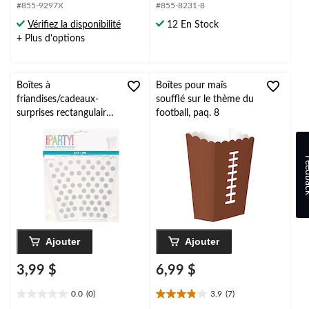
étoile(s)
étoile(s)
#855-9297X
#855-8231-8
sur
sur
Vérifiez la disponibilité
12 En Stock
5.
5.
+ Plus d'options
Boîtes à
Boîtes pour maïs
friandises/cadeaux-
soufflé sur le thème du
surprises rectangulaires
football, paq. 8
festonnées à pois,
argent/blanc, paq. 8,
pour anniversaire/fête
Feed
prénuptiale/Noël
Ajouter
Ajouter
3,99 $
6,99 $
0.0
(0)
3.9
(7)
0.0
3.9