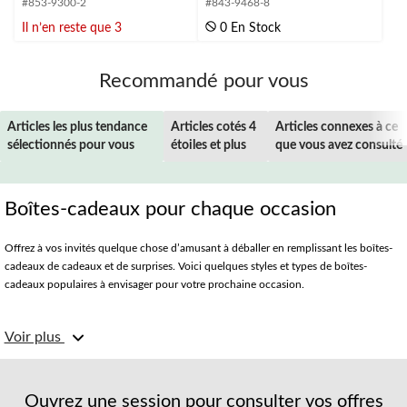
#853-9300-2
#843-9468-8
5.
5.
1
2
Il n’en reste que 3
0 En Stock
évaluation
évaluations
Recommandé pour vous
Articles les plus tendance
Articles cotés 4
Articles connexes à ce
sélectionnés pour vous
étoiles et plus
que vous avez consulté
Boîtes-cadeaux pour chaque occasion
Offrez à vos invités quelque chose d’amusant à déballer en remplissant les boîtes-
cadeaux de cadeaux et de surprises. Voici quelques styles et types de boîtes-
cadeaux populaires à envisager pour votre prochaine occasion.
Boîtes-cadeaux pour les invités de mariage
Voir plus
Les boîtes décoratives sont des incontournables pour des célébrations de mariage.
Une mini boîte métallique en or remplie de bonbons décadents est un souvenir
Ouvrez une session pour consulter vos offres
intemporel pour les réceptions de mariage ou les fêtes prénuptiales. Une grande