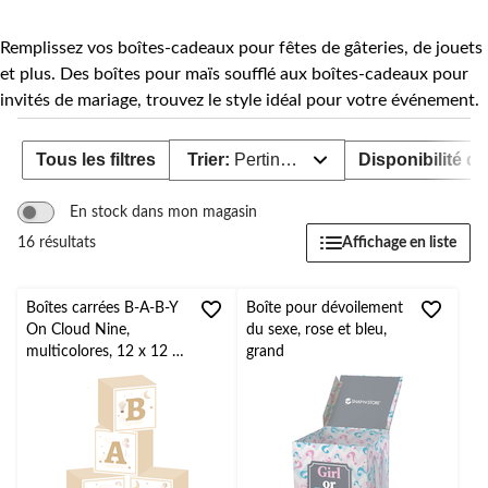
Remplissez vos boîtes-cadeaux pour fêtes de gâteries, de jouets
et plus. Des boîtes pour maïs soufflé aux boîtes-cadeaux pour
invités de mariage, trouvez le style idéal pour votre événement.
Tous les filtres
Trier:
Pertinence
Disponibilité de
En stock dans mon magasin
Affichage en liste
16 résultats
Boîtes carrées B-A-B-Y
Boîte pour dévoilement
On Cloud Nine,
du sexe, rose et bleu,
multicolores, 12 x 12 x
grand
12 po, paq. 4, pour fête
prénatale/dévoilement
du sexe/anniversaire