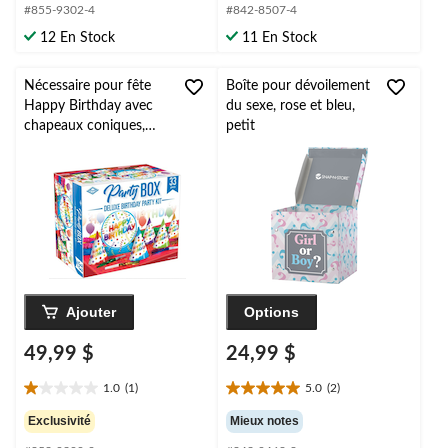
étoile(s)
étoile(s)
#855-9302-4
#842-8507-4
sur
sur
12 En Stock
11 En Stock
5.
5.
7
évaluations
Nécessaire pour fête
Boîte pour dévoilement
Happy Birthday avec
du sexe, rose et bleu,
chapeaux coniques,
petit
mirlitons et centre de
table, multicolore, à
pois, paq. 33, pour fête
d'anniversaire
Ajouter
Options
49,99 $
24,99 $
1.0
(1)
5.0
(2)
1.0
5.0
étoile(s)
étoile(s)
Exclusivité
Mieux notes
sur
sur