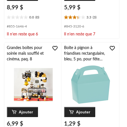
8,99 $
5,99 $
0.0
(0)
3.3
(3)
0.0
3.3
étoile(s)
étoile(s)
#855-1646-4
#845-3120-6
sur
sur
Il n’en reste que 6
Il n’en reste que 7
5.
5.
3
évaluations
Grandes boîtes pour
Boîte à pignon à
soirée maïs soufflé et
friandises rectangulaire,
cinéma, paq. 8
bleu, 5 po, pour fête
d'anniversaire/fête
prénatale/dévoilement
du sexe
Ajouter
Ajouter
6,99 $
1,29 $