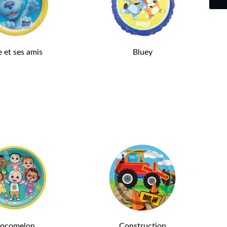
e et ses amis
Bluey
ocomelon
Construction