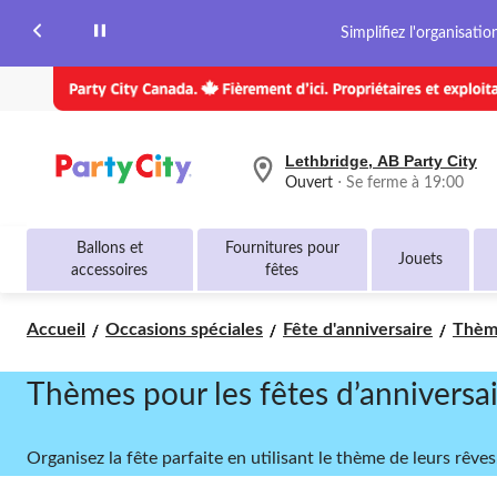
Simplifiez l'organisati
Lethbridge, AB Party City
votre
Ouvert
⋅ Se ferme à 19:00
magasin
préféré
est
Ballons et
Fournitures pour
Lethbridge,
Jouets
accessoires
fêtes
AB
Party
City,
Accueil
Occasions spéciales
Fête d'anniversaire
Thème
courament
Ouvert,
Se
ferme
Thèmes pour les fêtes d’anniversai
à
à
19:00
Organisez la fête parfaite en utilisant le thème de leurs rêves
cliquer
pour