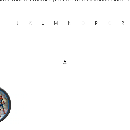
I
J
K
L
M
N
O
P
Q
R
A