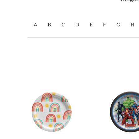
A
B
C
D
E
F
G
H