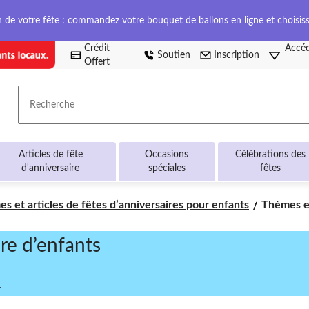
on de votre fête : commandez votre bouquet de ballons en ligne et choisis
Crédit
Accéd
Soutien
Inscription
Offert
Recherche
Articles de fête
Occasions
Célébrations des
d'anniversaire
spéciales
fêtes
Thèmes
s et articles de fêtes d’anniversaires pour enfants
Thèmes et
et
articles
re d’enfants
pour
les
fêtes
d’annivers
.
d’enfants