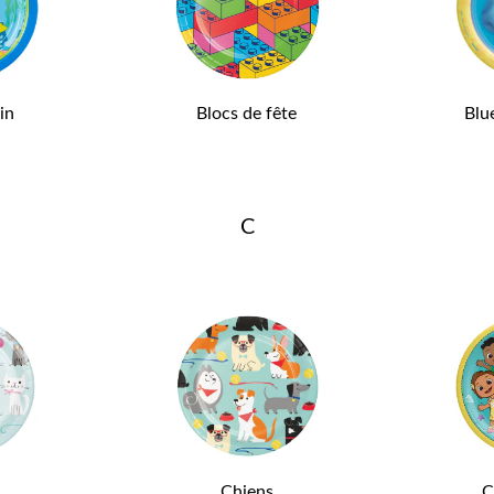
in
Blocs de fête
Blu
C
Chiens
C