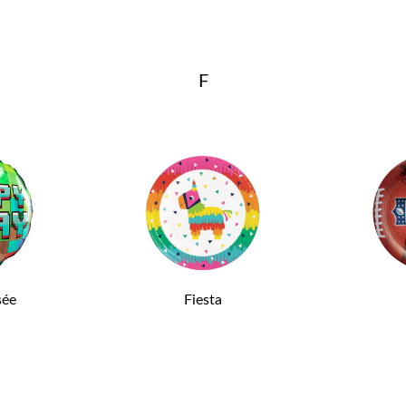
o
F
sée
Fiesta