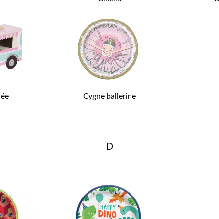
cée
Cygne ballerine
D