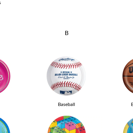
s
B
Baseball
B