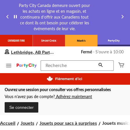
Party City Canada demeure ouvert pour
les achats en ligne et en magasin, et
continuera d’offrir aux Canadiens tout
ce dont ils ont besoin pour célébrer les
événements de leur vie.
votre
Lethbridge, AB Party City
Fermé
⋅ S’ouvre à 10:00
magasin
préféré
est
Recherche
Lethbridge,
AB
Party
City,
Ouvrez une session pour consulter vos offres personnalisées
courament
Fermé,
Vous n’avez pas de compte?
Adhérez maintenant
S’ouvre
à
Se connecter
à
10:00
cliquer
Jouets
Accueil
Jouets
Jouets pour sacs à surprises
Jouets music
pour
musicaux