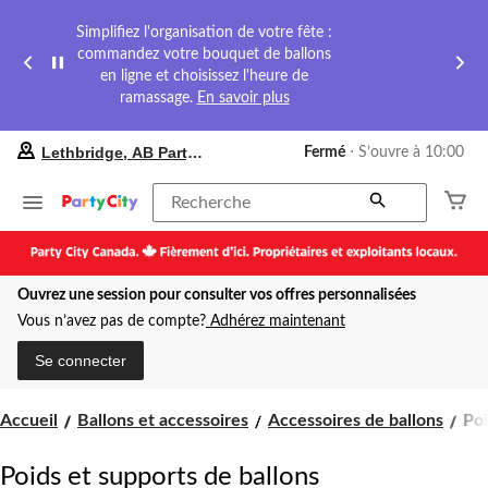
Simplifiez l'organisation de votre fête :
commandez votre bouquet de ballons
en ligne et choisissez l'heure de
ramassage.
En savoir plus
votre
Lethbridge, AB Party City
Fermé
⋅ S’ouvre à 10:00
magasin
préféré
est
Recherche
Lethbridge,
AB
Party
City,
Ouvrez une session pour consulter vos offres personnalisées
courament
Fermé,
Vous n’avez pas de compte?
Adhérez maintenant
S’ouvre
à
Se connecter
à
10:00
cliquer
Poi
Accueil
Ballons et accessoires
Accessoires de ballons
Poi
pour
et
changer
sup
Poids et supports de ballons
de