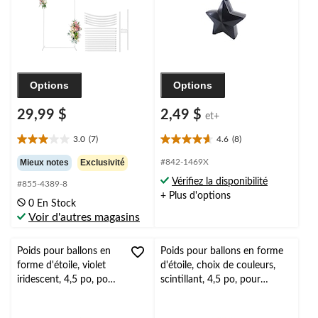
Options
Options
29,99 $
2,49 $
et+
3.0
(7)
4.6
(8)
3.0
4.6
étoile(s)
étoile(s)
Mieux notes
Exclusivité
#842-1469X
sur
sur
Vérifiez la disponibilité
#855-4389-8
5.
5.
+ Plus d'options
7
8
0 En Stock
évaluations
évaluations
Voir d'autres magasins
Poids pour ballons en
Poids pour ballons en forme
forme d'étoile, violet
d'étoile, choix de couleurs,
iridescent, 4,5 po, pour
scintillant, 4,5 po, pour
anniversaire/remise de
anniversaire/remise de
diplôme
diplôme