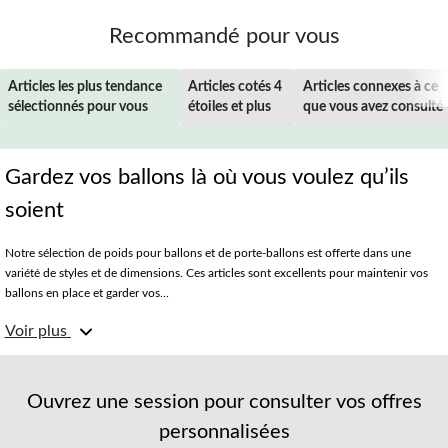
Recommandé pour vous
Articles les plus tendance
Articles cotés 4
Articles connexes à ce
sélectionnés pour vous
étoiles et plus
que vous avez consulté
Gardez vos ballons là où vous voulez qu’ils
soient
Notre sélection de poids pour ballons et de porte-ballons est offerte dans une
variété de styles et de dimensions. Ces articles sont excellents pour maintenir vos
ballons en place et garder vos...
De formes simples comme des étoiles, des cloches et des poids couverts d’une
Voir plus
feuille d’aluminium à des poids en peluche mignons pour les fêtes d’enfants, à des
chapeaux de remise des diplômes pour les fêtes de diplômés et à une vaste gamme
de poids à thème d’anniversaire, nous avons des ballons et des porte-ballons pour
chaque célébration.
Ouvrez une session pour consulter vos offres
De plus, trouvez des poids avec des personnages de télévision et de films
personnalisées
emblématiques ou des formes uniques comme des pyramides, des ballons avec