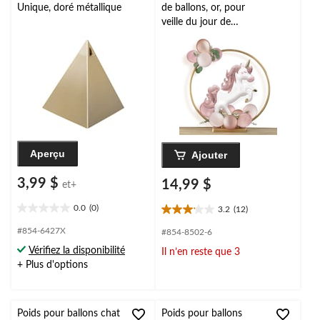
Unique, doré métallique
de ballons, or, pour
veille du jour de
l'An/remise de
diplôme/fête
prénatale/mariage/Hall
oween
Aperçu
Ajouter
3,99 $
14,99 $
et+
0.0
(0)
3.2
(12)
0.0
3.2
étoile(s)
étoile(s)
#854-6427X
#854-8502-6
sur
sur
Vérifiez la disponibilité
Il n’en reste que 3
5.
5.
+ Plus d'options
12
évaluations
Poids pour ballons chat
Poids pour ballons