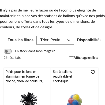
bal
Il n’y a pas de meilleure façon ou de façon plus élégante de
maintenir en place vos décorations de ballons qu’avec nos poids
pour ballons offerts dans tous les types de dimensions, de
couleurs, de styles et de designs.
Tous les filtres
Trier:
Pertinence
Disponibilité de
En stock dans mon magasin
Affichage en liste
26 résultats
Poids pour ballons en
Sac à ballons
aluminium en forme de
réutilisable et
cloche, choix de couleurs, 5
écologique
po, pour anniversaire/remise
de diplôme/veille du jour de
l'An