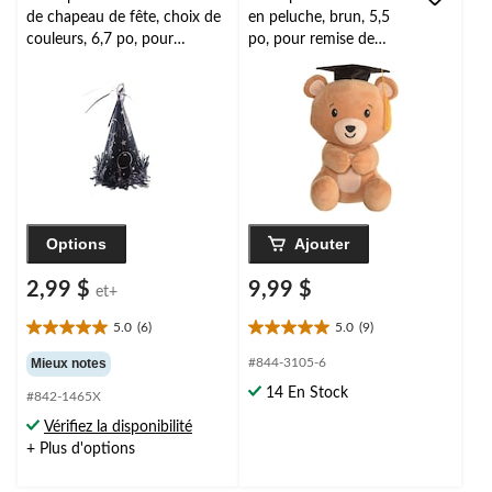
de chapeau de fête, choix de
en peluche, brun, 5,5
couleurs, 6,7 po, pour
po, pour remise de
anniversaire/remise de
diplôme
diplôme
Options
Ajouter
2,99 $
9,99 $
et+
5.0
(6)
5.0
(9)
5.0
5.0
étoile(s)
étoile(s)
Mieux notes
#844-3105-6
sur
sur
14 En Stock
#842-1465X
5.
5.
6
9
Vérifiez la disponibilité
évaluations
évaluations
+ Plus d'options