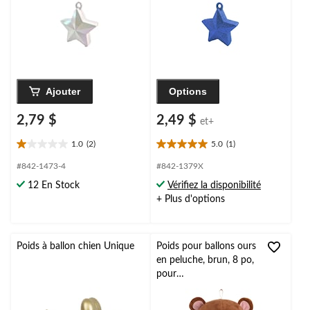
Ajouter
Options
2,79 $
2,49 $
et+
1.0
(2)
5.0
(1)
1.0
5.0
étoile(s)
étoile(s)
#842-1473-4
#842-1379X
sur
sur
12 En Stock
Vérifiez la disponibilité
5.
5.
+ Plus d'options
2
1
évaluations
évaluation
Poids à ballon chien Unique
Poids pour ballons ours
en peluche, brun, 8 po,
pour
anniversaire/remise de
diplôme/Saint-Valentin