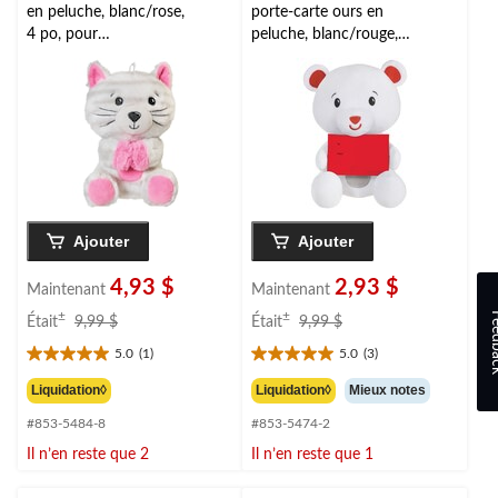
en peluche, blanc/rose,
porte-carte ours en
4 po, pour
peluche, blanc/rouge, 8
anniversaire/remise de
po, pour Saint-
diplôme/Saint-Valentin
Valentin/remise des
diplômes
Ajouter
Ajouter
4,93 $
2,93 $
Maintenant
Maintenant
prix
prix
Feed
±
±
Était
9,99 $
Était
9,99 $
était
était
5.0
(1)
5.0
(3)
9,99 $
9,99 $
5.0
5.0
étoile(s)
étoile(s)
Liquidation◊
Liquidation◊
Mieux notes
sur
sur
#853-5484-8
#853-5474-2
5.
5.
1
3
Il n’en reste que 2
Il n’en reste que 1
évaluation
évaluations