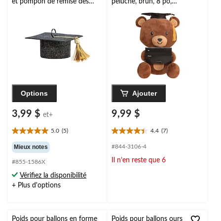
et pompon de remise des
peluche, brun, 8 po,
diplômes, 1,75 x 4 po
pour remise de diplôme
Options
Ajouter
3,99 $
9,99 $
et+
5.0
(5)
4.4
(7)
5.0
4.4
étoile(s)
étoile(s)
Mieux notes
#844-3106-4
sur
sur
Il n’en reste que 6
#855-1586X
5.
5.
5
7
Vérifiez la disponibilité
évaluations
évaluations
+ Plus d'options
Poids pour ballons en forme
Poids pour ballons ours