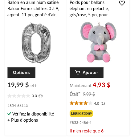
Ballon en aluminium satiné
Poids pour ballons
BaloonFormz chiffres 0 à 9,
éléphant en peluche,
argent, 11 po, gonflé d'air,
gris/rose, 5 po, pour
pour anniversaire/remise de
fête d'anniversaire/fête
diplômes/jour de l'An
prénatale
Options
Ajouter
19,99 $
4,93 $
et+
Maintenant
prix
±
Était
9,99 $
0.0
(0)
0.0
était
4.0
(1)
étoile(s)
9,99 $
4.0
#854-6611X
sur
étoile(s)
Liquidation◊
Vérifiez la disponibilité
5.
sur
+ Plus d'options
#853-5486-4
5.
1
Il n’en reste que 6
évaluation