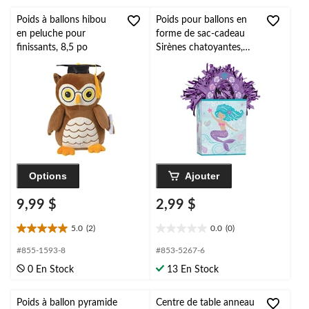
Poids à ballons hibou
Poids pour ballons en
en peluche pour
forme de sac-cadeau
finissants, 8,5 po
Sirènes chatoyantes,
mauve/bleu, 5,5 po,
pour fête d'anniversaire
Options
Ajouter
9,99 $
2,99 $
5.0
(2)
0.0
(0)
5.0
0.0
étoile(s)
étoile(s)
#855-1593-8
#853-5267-6
sur
sur
0 En Stock
13 En Stock
5.
5.
2
évaluations
Poids à ballon pyramide
Centre de table anneau