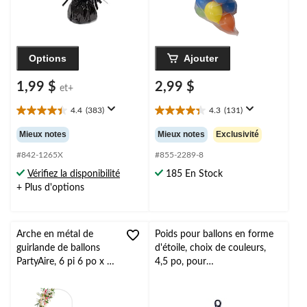
Options
Ajouter
1,99 $
2,99 $
et+
4.4
(383)
4.3
(131)
4.4
4.3
étoile(s)
étoile(s)
Mieux notes
Mieux notes
Exclusivité
sur
sur
5.
5.
#842-1265X
#855-2289-8
383
131
Vérifiez la disponibilité
185 En Stock
évaluations
évaluations
+ Plus d'options
Arche en métal de
Poids pour ballons en forme
guirlande de ballons
d'étoile, choix de couleurs,
PartyAire, 6 pi 6 po x 4
4,5 po, pour
pi
anniversaire/remise de
diplôme/veille du jour de l'An