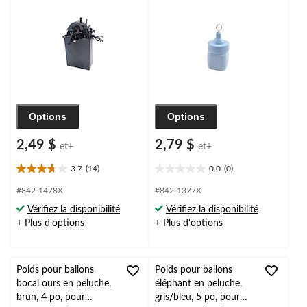
anniversaire/remise de
prénatale/dévoilement de
diplôme/veille du jour de l'An
sexe
Options
Options
2,49 $
2,79 $
et+
et+
3.7
(14)
0.0
(0)
3.7
0.0
étoile(s)
étoile(s)
#842-1478X
#842-1377X
sur
sur
Vérifiez la disponibilité
Vérifiez la disponibilité
5.
5.
+ Plus d'options
+ Plus d'options
14
évaluations
Poids pour ballons
Poids pour ballons
bocal ours en peluche,
éléphant en peluche,
brun, 4 po, pour
gris/bleu, 5 po, pour