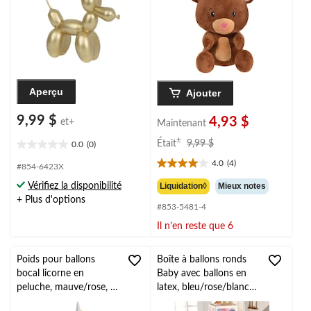
Aperçu
Ajouter
9,99 $
4,93 $
et+
Maintenant
prix
±
Était
9,99 $
0.0
(0)
0.0
était
étoile(s)
4.0
(4)
#854-6423X
9,99 $
4.0
sur
étoile(s)
Liquidation◊
Mieux notes
Vérifiez la disponibilité
5.
sur
+ Plus d'options
#853-5481-4
5.
4
Il n’en reste que 6
évaluations
Poids pour ballons
Boîte à ballons ronds
bocal licorne en
Baby avec ballons en
peluche, mauve/rose, 4
latex, bleu/rose/blanc,
po, pour
47 po, paq. 68, pour