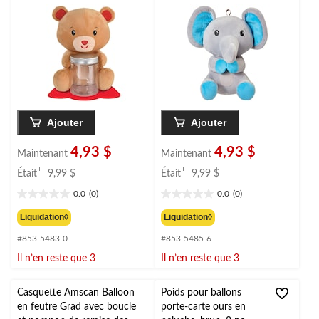
anniversaire/remise de
fête d'anniversaire/fête
diplôme/Saint-Valentin
prénatale
Ajouter
Ajouter
4,93 $
4,93 $
Maintenant
Maintenant
prix
prix
±
±
Était
9,99 $
Était
9,99 $
était
était
0.0
(0)
0.0
(0)
9,99 $
9,99 $
0.0
0.0
étoile(s)
étoile(s)
Liquidation◊
Liquidation◊
sur
sur
#853-5483-0
#853-5485-6
5.
5.
Il n’en reste que 3
Il n’en reste que 3
Casquette Amscan Balloon
Poids pour ballons
en feutre Grad avec boucle
porte-carte ours en