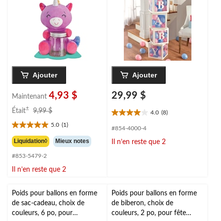
anniversaire/remise de
fête
diplôme/Saint-Valentin
prénatale/dévoilement
du sexe
Ajouter
Ajouter
4,93 $
29,99 $
Maintenant
prix
±
Était
9,99 $
4.0
(8)
4.0
était
5.0
(1)
étoile(s)
9,99 $
5.0
#854-4000-4
sur
étoile(s)
Liquidation◊
Mieux notes
Il n’en reste que 2
5.
sur
8
#853-5479-2
5.
évaluations
1
Il n’en reste que 2
évaluation
Poids pour ballons en forme
Poids pour ballons en forme
de sac-cadeau, choix de
de biberon, choix de
couleurs, 6 po, pour
couleurs, 2 po, pour fête