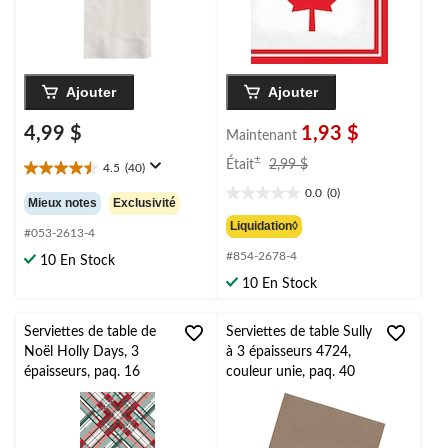
Ajouter
Ajouter
4,99 $
1,93 $
Maintenant
prix
±
Était
2,99 $
4.5
(40)
4.5
était
0.0
(0)
étoile(s)
2,99 $
0.0
Mieux notes
Exclusivité
sur
étoile(s)
Liquidation◊
5.
#053-2613-4
sur
40
#854-2678-4
5.
10 En Stock
évaluations
10 En Stock
Serviettes de table de
Serviettes de table Sully
Noël Holly Days, 3
à 3 épaisseurs 4724,
épaisseurs, paq. 16
couleur unie, paq. 40