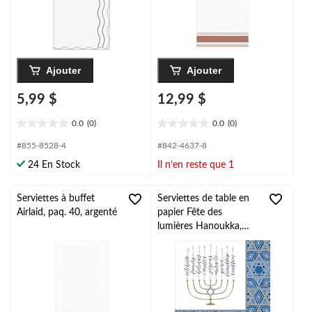
Ajouter
Ajouter
5,99 $
12,99 $
0.0
(0)
0.0
(0)
0.0
0.0
étoile(s)
étoile(s)
#855-8528-4
#842-4637-8
sur
sur
24 En Stock
Il n’en reste que 1
5.
5.
Serviettes à buffet
Serviettes de table en
Airlaid, paq. 40, argenté
papier Fête des
lumières Hanoukka,
paq. 36