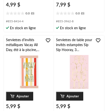
4,99 $
7,99 $
0.0
(0)
0.0
(0)
0.0
0.0
étoile(s)
étoile(s)
#855-8414-4
#855-3962-8
sur
sur
En stock en ligne
En stock en ligne
5.
5.
Serviettes d'invités
Serviettes de table pour
métalliques Vacay All
invités estampées Sip
Day, été à la piscine,
Sip Hooray, 3
paq. 16
épaisseurs, pour
enterrement de vie de
jeune fille ou fête
prénuptiale, rose et
doré, paq. 16
Ajouter
Ajouter
5,99 $
5,99 $