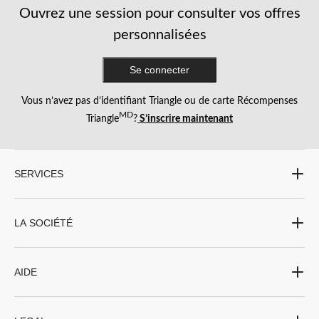
avec des serviettes de table en papier personnalisées conçues spécialement pour la
Ouvrez une session pour consulter vos offres
fête que vous célébrez.
personnalisées
Remises de diplômes
Se connecter
Les remises de diplômes sont toujours une raison de faire la fête. Nos serviettes de
table noires et dorées sont parfaites pour les événements sur le thème de la remise
Vous n’avez pas d’identifiant Triangle ou de carte Récompenses
des diplômes et s'accordent parfaitement avec nos bannières et ballons de remise
MD
Triangle
?
S’inscrire maintenant
des diplômes.
Fêtes générales
SERVICES
Vous avez un thème drôle et amusant en tête? Faites preuve d'audace avec nos
serviettes de table en papier violettes, roses, orange et vertes. Pour les événements
formels, nos serviettes de buffet rayées ne manqueront pas d'impressionner vos
invités.
LA SOCIÉTÉ
AIDE