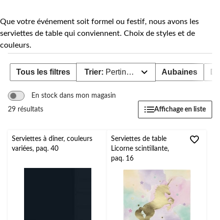
Que votre événement soit formel ou festif, nous avons les
serviettes de table qui conviennent. Choix de styles et de
couleurs.
Tous les filtres
Trier:
Pertinence
Aubaines
Di
En stock dans mon magasin
Affichage en liste
29 résultats
Serviettes à dîner, couleurs
Serviettes de table
variées, paq. 40
Licorne scintillante,
paq. 16