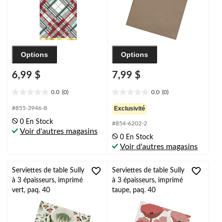
Options
Options
6,99 $
7,99 $
0.0
(0)
0.0
(0)
0.0
0.0
étoile(s)
étoile(s)
#855-3946-8
Exclusivité
sur
sur
0 En Stock
#854-6202-2
5.
5.
Voir d'autres magasins
0 En Stock
Voir d'autres magasins
Serviettes de table Sully
Serviettes de table Sully
à 3 épaisseurs, imprimé
à 3 épaisseurs, imprimé
vert, paq. 40
taupe, paq. 40