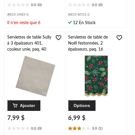
0.0
(0)
0.0
(0)
0.0
0.0
étoile(s)
étoile(s)
#855-2985-0
#855-8553-2
sur
sur
Il n’en reste que 6
12 En Stock
5.
5.
Serviettes de table Sully
Serviettes de table de
à 3 épaisseurs 401,
Noël festonnées, 2
couleur unie, paq. 40
épaisseurs, paq. 16
Ajouter
Options
7,99 $
6,99 $
0.0
(0)
3.0
(1)
0.0
3.0