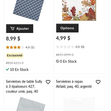
Options
Ajouter
4,99 $
8,99 $
0.0
(0)
4.0
(1)
0.0
4.0
étoile(s)
étoile(s)
#855-0999-0
Exclusivité
sur
sur
0 En Stock
5.
#854-6211-0
5.
1
10 En Stock
évaluation
Serviettes de table Sully
Serviettes à repas
à 3 épaisseurs 427,
Airlaid, paq. 40, argenté
couleur unie, paq. 40