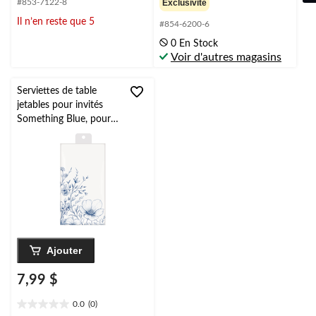
#853-7122-8
Exclusivité
sur
sur
Il n’en reste que 5
#854-6200-6
5.
5.
0 En Stock
Voir d'autres magasins
Serviettes de table
jetables pour invités
Something Blue, pour
enterrement de vie de
jeune fille, mariage et
fête de fiançailles,
motif floral, blanc et
bleu, paq. 12
Ajouter
7,99 $
0.0
(0)
0.0