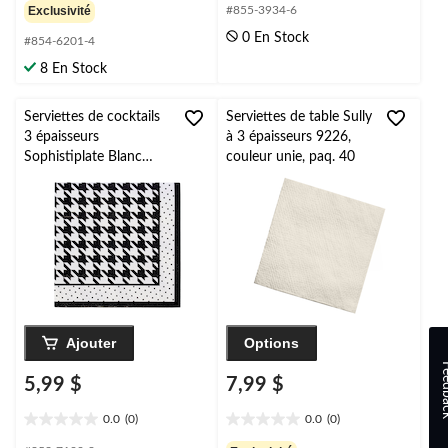
étoile(s)
étoile(s)
Exclusivité
#855-3934-6
sur
sur
0 En Stock
#854-6201-4
5.
5.
1
8 En Stock
évaluation
Serviettes de cocktails
Serviettes de table Sully
3 épaisseurs
à 3 épaisseurs 9226,
Sophistiplate Blanc
couleur unie, paq. 40
Noir, paq. 20
Ajouter
Options
Feed
5,99 $
7,99 $
0.0
(0)
0.0
(0)
0.0
0.0
étoile(s)
étoile(s)