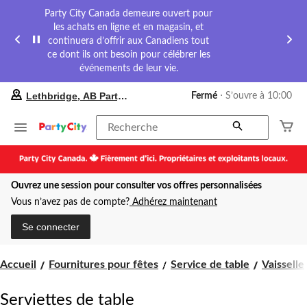
Party City Canada demeure ouvert pour
les achats en ligne et en magasin, et
continuera d’offrir aux Canadiens tout
ce dont ils ont besoin pour célébrer les
événements de leur vie.
votre
Lethbridge, AB Party City
Fermé
⋅ S’ouvre à 10:00
magasin
préféré
est
Recherche
Lethbridge,
AB
Party
City,
Ouvrez une session pour consulter vos offres personnalisées
courament
Fermé,
Vous n’avez pas de compte?
Adhérez maintenant
S’ouvre
à
Se connecter
à
10:00
cliquer
Accueil
Fournitures pour fêtes
Service de table
Vaisselle
pour
changer
Serviettes de table