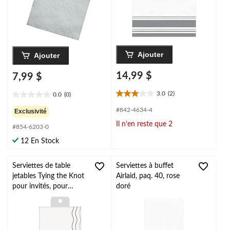
Ajouter
Ajouter
14,99 $
7,99 $
3.0
(2)
0.0
(0)
3.0
0.0
étoile(s)
étoile(s)
#842-4634-4
Exclusivité
sur
sur
Il n’en reste que 2
5.
#854-6203-0
5.
2
12 En Stock
évaluations
Serviettes de table
Serviettes à buffet
jetables Tying the Knot
Airlaid, paq. 40, rose
pour invités, pour
doré
enterrement de vie de
jeune fille, mariage ou
fête de fiançailles,
blanc, 8 po, paq. 12