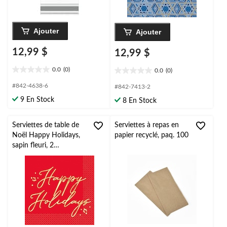
Ajouter
Ajouter
12,99 $
12,99 $
0.0
(0)
0.0
(0)
0.0
0.0
étoile(s)
étoile(s)
#842-4638-6
#842-7413-2
sur
sur
9 En Stock
8 En Stock
5.
5.
Serviettes de table de
Serviettes à repas en
Noël Happy Holidays,
papier recyclé, paq. 100
sapin fleuri, 2
épaisseurs, paq. 16