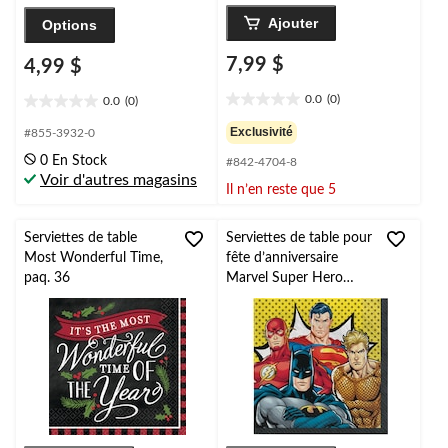
Ajouter
Options
7,99 $
4,99 $
0.0
(0)
0.0
(0)
0.0
0.0
étoile(s)
étoile(s)
Exclusivité
#855-3932-0
sur
sur
0 En Stock
#842-4704-8
5.
5.
Voir d'autres magasins
Il n’en reste que 5
Serviettes de table
Serviettes de table pour
Most Wonderful Time,
fête d’anniversaire
paq. 36
Marvel Super Hero
Adventure, paq. 16