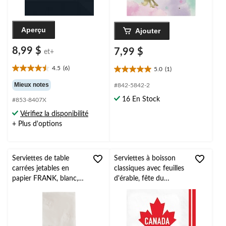
Aperçu
Ajouter
8,99 $
7,99 $
et+
4.5
(6)
5.0
(1)
4.5
5.0
étoile(s)
étoile(s)
Mieux notes
#842-5842-2
sur
sur
16 En Stock
#853-8407X
5.
5.
6
1
Vérifiez la disponibilité
évaluations
évaluation
+ Plus d'options
Serviettes de table
Serviettes à boisson
carrées jetables en
classiques avec feuilles
papier FRANK, blanc,
d'érable, fête du
16 po, paq. 150, 2
Canada, 2 épaisseurs,
épaisseurs, pour fête
paq. 16
d'anniversaire/mariage/
Pâques/Noël