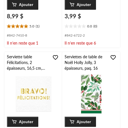
Ajouter
Ajouter
8,99 $
3,99 $
5.0
(1)
0.0
(0)
5.0
0.0
étoile(s)
étoile(s)
#842-7410-8
#842-6722-2
sur
sur
Il n’en reste que 1
Il n’en reste que 6
5.
5.
1
évaluation
Serviette table
Serviettes de table de
Félicitations, 2
Noël Holly Jolly, 3
épaisseurs, 16,5 cm,
épaisseurs, paq. 16
paq. 16
Ajouter
Ajouter