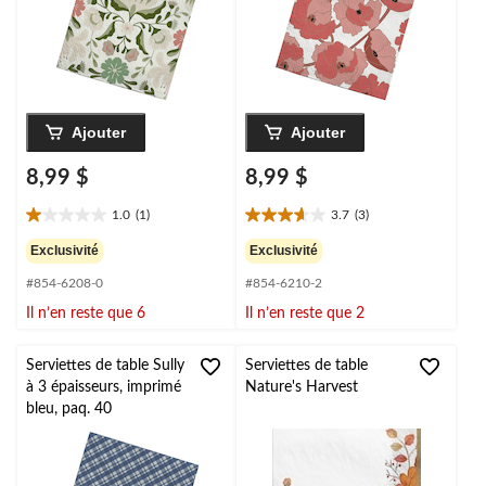
Ajouter
Ajouter
8,99 $
8,99 $
1.0
(1)
3.7
(3)
1.0
3.7
étoile(s)
étoile(s)
Exclusivité
Exclusivité
sur
sur
#854-6208-0
#854-6210-2
5.
5.
1
3
Il n’en reste que 6
Il n’en reste que 2
évaluation
évaluations
Serviettes de table Sully
Serviettes de table
à 3 épaisseurs, imprimé
Nature's Harvest
bleu, paq. 40