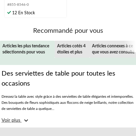
étoile(s)
#855-8546-0
sur
12 En Stock
5.
Recommandé pour vous
Articles les plus tendance
Articles cotés 4
Articles connexes à ce
sélectionnés pour vous
étoiles et plus
que vous avez consulté
Des serviettes de table pour toutes les
occasions
Dressez la table avec style grâce à des serviettes de table élégantes et intemporelles.
Des bouquets de fleurs sophistiqués aux flocons de neige brillants, notre collection
de serviettes de table a quelque...
Voir plus
Le temps des Fêtes
De l'Action de grâce à Hanoukka, offrez à vos invités un accueil digne de ce nom