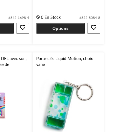
$
sur
5.
1
0 En Stock
#845-1698-4
#855-8084-8
évaluation
r
Options
à DEL avec son,
Porte-clés Liquid Motion, choix
se de
varié