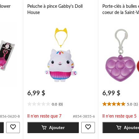
Flower
Peluche à pince Gabby's Doll
Porte-clés à bulles
House
coeur de la Saint-V
6,99 $
6,99 $
0.0
(0)
5.0
(1)
0.0
5.0
étoile(s)
étoile(s)
Il n’en reste que 7
Il n’en reste que 5
856-0620-8
#854-3855-6
sur
sur
5.
5.
Ajouter
Ajoute
1
évaluation