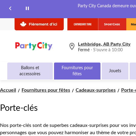
Party City Canada demeure ouver
Lethbridge, AB Party City
votre
Fermé
⋅ S’ouvre à 10:00
magasin
préféré
est
Ballons et
Fournitures pour
Lethbridge,
Jouets
accessoires
fêtes
AB
Party
City,
Accueil
Fournitures pour fêtes
Cadeaux-surprises
Porte-
courament
Fermé,
S’ouvre
à
Porte-clés
à
10:00
cliquer
Nos porte-clés sont de superbes cadeaux-surprises pour vos invité
pour
changer
personnages que vous pouvez harmoniser au thème de votre pr