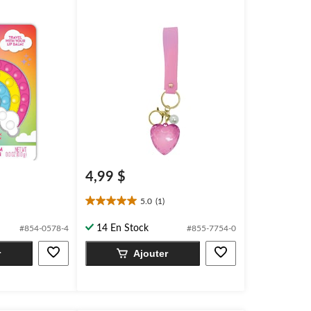
4,99 $
5.0
(1)
5.0
étoile(s)
14 En Stock
#854-0578-4
#855-7754-0
sur
5.
r
Ajouter
1
évaluation