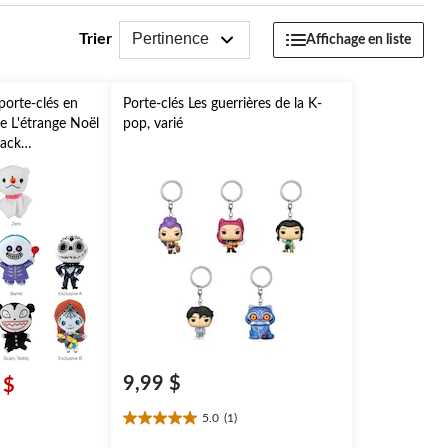
Pertinence
Trier
Affichage en liste
porte-clés en
Porte-clés Les guerrières de la K-
e L'étrange Noël
pop, varié
Jack
éro, multicolore,
ween
9,99 $
 $
5.0
(1)
5.0
étoile(s)