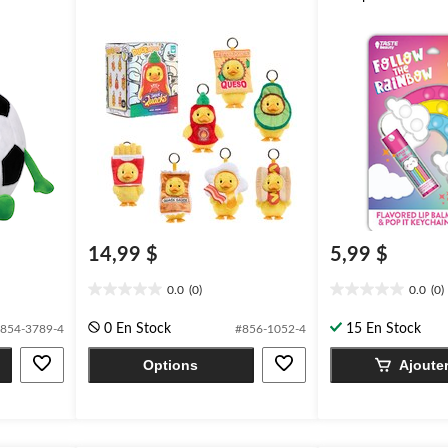
14,99 $
5,99 $
0.0
(0)
0.0
(0)
0.0
0.0
étoile(s)
étoile(s)
0 En Stock
15 En Stock
854-3789-4
#856-1052-4
sur
sur
5.
5.
Options
Ajoute