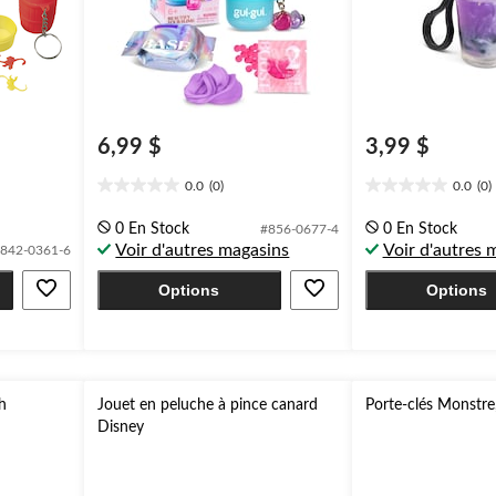
6,99 $
3,99 $
0.0
(0)
0.0
(0)
0.0
0.0
étoile(s)
étoile(s)
0 En Stock
0 En Stock
#856-0677-4
sur
sur
Voir d'autres magasins
Voir d'autres 
842-0361-6
5.
5.
Options
Options
ch
Jouet en peluche à pince canard
Porte-clés Monstre
Disney