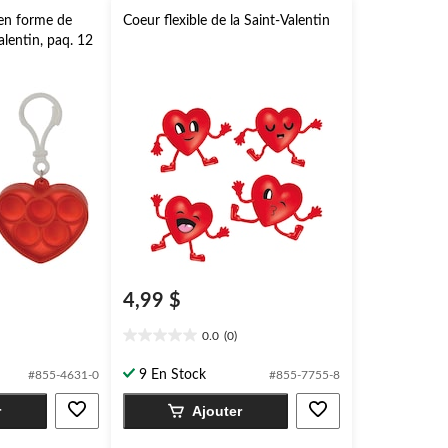
 en forme de
Coeur flexible de la Saint-Valentin
alentin, paq. 12
4,99 $
0.0
(0)
0.0
étoile(s)
9 En Stock
#855-4631-0
#855-7755-8
sur
5.
r
Ajouter