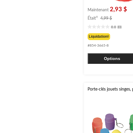
2,93 $
Maintenant
prix
±
Était
4,99 $
était
0.0
(0)
4,99 $
0.0
étoile(s)
Liquidation◊
sur
#854-3665-8
5.
Options
Porte-clés jouets singes,