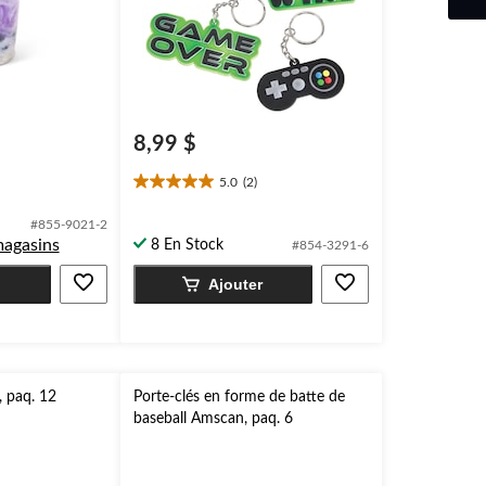
8,99 $
5.0
(2)
5.0
étoile(s)
#855-9021-2
sur
magasins
8 En Stock
#854-3291-6
5.
2
Ajouter
évaluations
, paq. 12
Porte-clés en forme de batte de
baseball Amscan, paq. 6