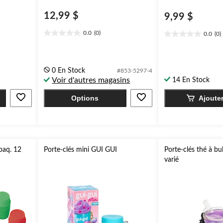
12,99 $
9,99 $
0.0
(0)
0.0
(0)
0.0
0.0
étoile(s)
étoile(s)
sur
sur
5.
5.
0 En Stock
#853-5297-4
Voir d'autres magasins
14 En Stock
Options
Ajoute
 paq. 12
Porte-clés mini GUI GUI
Porte-clés thé à bul
varié