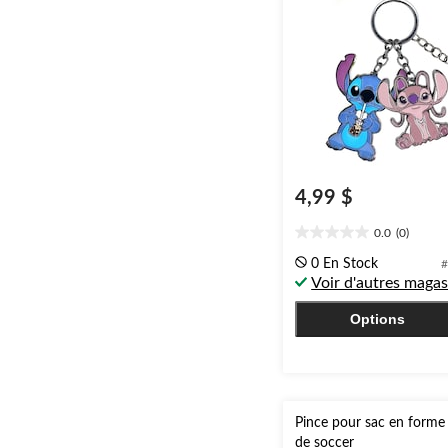
4,99 $
0.0
(0)
0.0
étoile(s)
0 En Stock
#
sur
Voir d'autres magas
5.
Options
Pince pour sac en forme 
de soccer