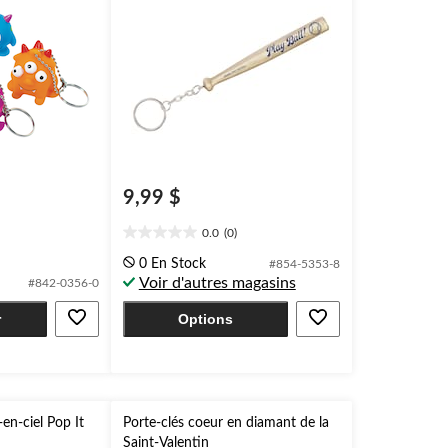
9,99 $
0.0
(0)
0.0
étoile(s)
0 En Stock
#854-5353-8
sur
Voir d'autres magasins
#842-0356-0
5.
r
Options
en-ciel Pop It
Porte-clés coeur en diamant de la
Saint-Valentin