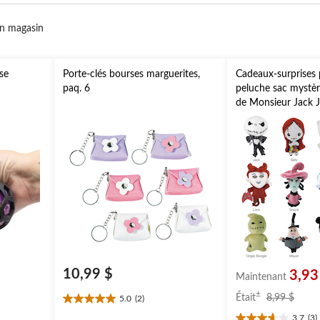
n magasin
se
Porte-clés bourses marguerites,
Cadeaux-surprises 
paq. 6
peluche sac mystèr
de Monsieur Jack 
Skellington/Sally/Z
5 po, pour l'Hallo
10,99 $
3,93
Maintenant
prix
±
Était
8,99 $
5.0
(2)
5.0
était
étoile(s)
3.7
(3)