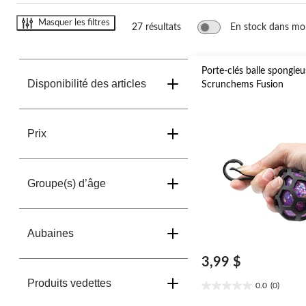
Masquer les filtres
27 résultats
En stock dans mo
Porte-clés balle spongieu
Disponibilité des articles
Scrunchems Fusion
Prix
Groupe(s) d’âge
Aubaines
3,99 $
Produits vedettes
0.0
(0)
0.0
étoile(s)