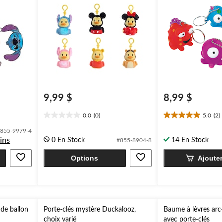
9,99 $
8,99 $
0.0
(0)
5.0
(2)
0.0
5.0
étoile(s)
étoile(s)
855-9979-4
sur
sur
ins
0 En Stock
14 En Stock
#855-8904-8
5.
5.
2
Options
Ajoute
évaluations
de ballon
Porte-clés mystère Duckalooz,
Baume à lèvres arc-
choix varié
avec porte-clés