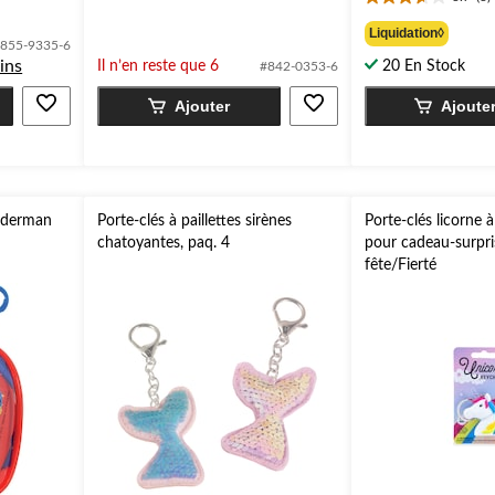
8,99 
3.7
sur
étoile(s)
Liquidation◊
5.
855-9335-6
sur
2
ins
Il n’en reste que 6
20 En Stock
#842-0353-6
5.
évaluations
3
Ajouter
Ajoute
évaluations
piderman
Porte-clés à paillettes sirènes
Porte-clés licorne 
chatoyantes, paq. 4
pour cadeau-surpri
fête/Fierté