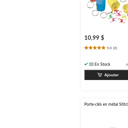
10,99 $
5.0
(2)
5.0
étoile(s)
sur
10 En Stock
#
5.
2
Ajouter
évaluations
Porte-clés en métal Stit