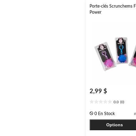
Porte-clés Scrunchems 
Power
2,99 $
0.0
(0)
0.0
étoile(s)
0 En Stock
#
sur
5.
Options