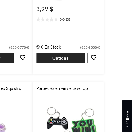
3,99 $
0.0
(0)
0.0
étoile(s)
sur
5.
0 En Stock
#855-3778-8
#855-9338-0
r
Options
les Squishy,
Porte-clés en vinyle Level Up
Feedback