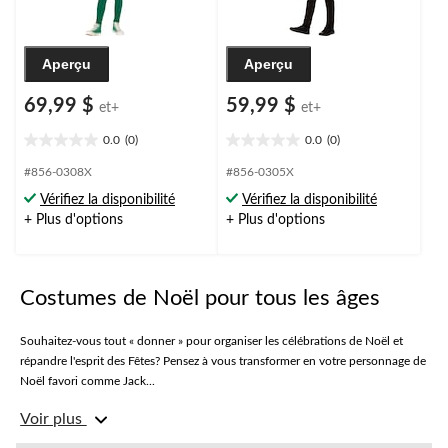
Aperçu
Aperçu
69,99 $
59,99 $
et+
et+
0.0
(0)
0.0
(0)
0.0
0.0
étoile(s)
étoile(s)
#856-0308X
#856-0305X
sur
sur
Vérifiez la disponibilité
Vérifiez la disponibilité
5.
5.
+ Plus d'options
+ Plus d'options
Costumes de Noël pour tous les âges
Souhaitez-vous tout « donner » pour organiser les célébrations de Noël et
répandre l'esprit des Fêtes? Pensez à vous transformer en votre personnage de
Noël favori comme Jack...
Voir plus
• costumes de père Noël
• chapeaux et barbes de père Noël