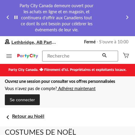
Party City Canada demeure ouvert pour
les achats en ligne et en magasin, et
continuera d’offrir aux Canadiens tout
ce dont ils ont besoin pour célébrer les
événements de leur vie.
votre
Lethbridge, AB Party City
Fermé
⋅ S’ouvre à 10:00
magasin
préféré
est
Recherche
Lethbridge,
AB
Party
City,
Ouvrez une session pour consulter vos offres personnalisées
courament
Fermé,
Vous n’avez pas de compte?
Adhérez maintenant
S’ouvre
à
Se connecter
à
10:00
cliquer
Retour au Noël
pour
changer
COSTUMES DE NOËL