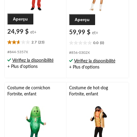
Aperçu
Aperçu
24,99 $
59,99 $
et+
et+
2.7
(23)
0.0
(0)
2.7
0.0
étoile(s)
étoile(s)
#844-5357X
#856-0302X
sur
sur
Vérifiez la disponibilité
Vérifiez la disponibilité
5.
5.
+ Plus d'options
+ Plus d'options
23
évaluations
Costume de cornichon
Costume de hot-dog
Fortnite, enfant
Fortnite, enfant