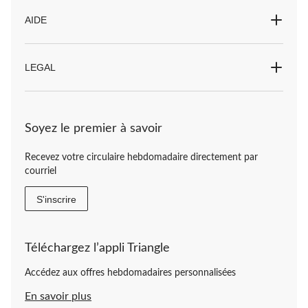
Nappes et jupes de table
AIDE
Décorez avec des nappes et des jupes métalliques étincelantes pour la saison
des Fêtes.
LEGAL
Pour trouver des assiettes, des bols, des tasses et des serviettes thématiques
pour votre prochain festin de Noël, magasinez notre sélection
de vaisselle
et
de verres de Noël
.
Soyez le premier à savoir
Recevez votre circulaire hebdomadaire directement par
courriel
S'inscrire
Téléchargez l’appli Triangle
Accédez aux offres hebdomadaires personnalisées
En savoir plus