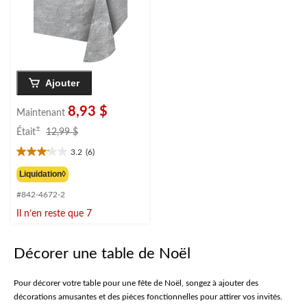
Ajouter
8,93 $
Maintenant
prix
±
Était
12,99 $
était
3.2
(6)
12,99 $
3.2
étoile(s)
Liquidation◊
sur
#842-4672-2
5.
6
Il n’en reste que 7
évaluations
Décorer une table de Noël
Pour décorer votre table pour une fête de Noël, songez à ajouter des
décorations amusantes et des pièces fonctionnelles pour attirer vos invités.