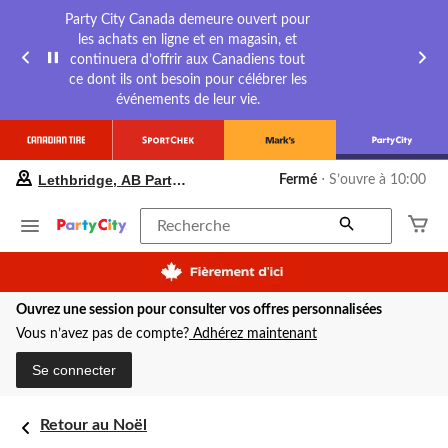
Party City Canada demeure ouvert pour
les achats en ligne et en magasin, et
continuera d’offrir aux Canadiens tout
ce dont ils ont besoin pour célébrer les
événements de leur vie.
votre
Lethbridge, AB Party City
Fermé
⋅ S’ouvre à 10:00
magasin
préféré
est
Recherche
Lethbridge,
AB
Party
City,
Ouvrez une session pour consulter vos offres personnalisées
courament
Fermé,
Vous n’avez pas de compte?
Adhérez maintenant
S’ouvre
à
Se connecter
à
10:00
cliquer
Retour au Noël
pour