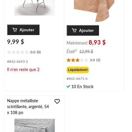
Ajouter
Ajouter
9,99 $
8,93 $
Maintenant
prix
±
Était
12,99 $
0.0
(0)
0.0
était
étoile(s)
3.0
(5)
#842-4693-2
12,99 $
3.0
sur
étoile(s)
Liquidation◊
Il n’en reste que 2
5.
sur
#842-4671-4
5.
5
10 En Stock
évaluations
Nappe métallisée
scintillante, argenté, 54
x 108 po