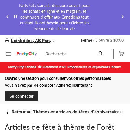
Party City Canada demeure ouvert pour
les achats en ligne et en magasin, et
continuera d’offrir aux Canadiens tout
ce dont ils ont besoin pour célébrer les
événements de leur vie.
votre
Lethbridge, AB Party City
Fermé
⋅ S’ouvre à 10:00
magasin
préféré
est
Recherche
Lethbridge,
AB
Party
City,
Ouvrez une session pour consulter vos offres personnalisées
courament
Fermé,
Vous n’avez pas de compte?
Adhérez maintenant
S’ouvre
à
Se connecter
à
10:00
cliquer
Retour au Thèmes et articles de fêtes d’anniversaires pour enfants
pour
changer
Articles de fête à thème de Forêt