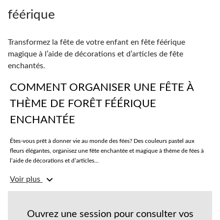
féérique
Transformez la fête de votre enfant en fête féérique
magique à l’aide de décorations et d’articles de fête
enchantés.
COMMENT ORGANISER UNE FÊTE À
THÈME DE FORÊT FÉÉRIQUE
ENCHANTÉE
Êtes-vous prêt à donner vie au monde des fées? Des couleurs pastel aux
fleurs élégantes, organisez une fête enchantée et magique à thème de fées à
l’aide de décorations et d’articles...
Voir plus
Créez une fantaisie de conte de fées
Lorsqu’il s’agit d’idées pour les fêtes féériques, les décorations à thème de fée
sont essentielles. De la bannière Forêt féérique aux découpes suspendues,
vous pouvez ajouter une touche fantaisiste à tout espace.
Ouvrez une session pour consulter vos