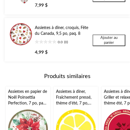
étoile(s)
7,99 $
sur
5.
1
évaluation
Assiettes à dîner, croquis, Fête
du Canada, 9,5 po, paq. 8
Ajouter au
0.0
(0)
panier
0.0
étoile(s)
4,99 $
sur
5.
Produits similaires
Assiettes en papier de
Assiettes à dîner,
Assiettes à dîn
Noël Poinsettia
Fraîchement pressé,
Griller et relaxe
Perfection, 7 po, paq.
thème d'été, 7 po,
thème été, 7 p
8
paq. 8
8