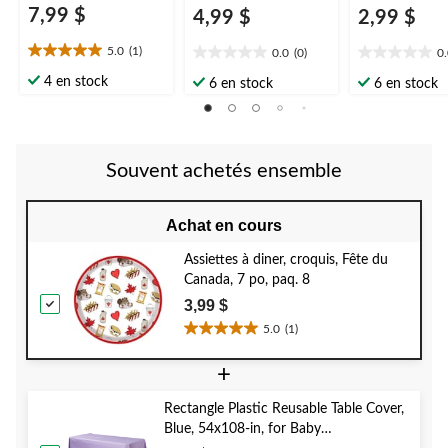
7,99 $
4,99 $
2,99 $
5.0
(1)
0.0
(0)
0
5.0
0.0
0.0
étoile(s)
étoile(s)
étoile(s)
4 en stock
6 en stock
6 en stock
sur
sur
sur
5.
5.
5.
1
évaluation
Souvent achetés ensemble
Achat en cours
Assiettes à diner, croquis, Fête du
Canada, 7 po, paq. 8
3,99 $
5.0
(1)
5.0
étoile(s)
+
sur
5.
Rectangle Plastic Reusable Table Cover,
1
Blue, 54x108-in, for Baby
évaluation