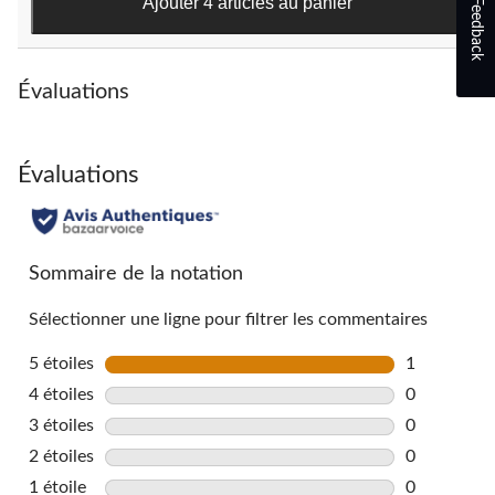
Ajouter 4 articles au panier
Feedback
Évaluations
Évaluations
Sommaire de la notation
Sélectionner une ligne pour filtrer les commentaires
5 étoiles
étoiles
1
1 commentai
4 étoiles
étoiles
0
0 commentai
3 étoiles
étoiles
0
0 commentai
2 étoiles
étoiles
0
0 commentai
1 étoile
étoiles
0