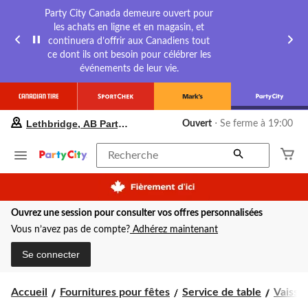
Party City Canada demeure ouvert pour
les achats en ligne et en magasin, et
continuera d’offrir aux Canadiens tout
ce dont ils ont besoin pour célébrer les
événements de leur vie.
votre
Lethbridge, AB Party City
Ouvert
⋅ Se ferme à 19:00
magasin
préféré
est
Recherche
Lethbridge,
AB
Party
City,
Ouvrez une session pour consulter vos offres personnalisées
courament
Ouvert,
Vous n’avez pas de compte?
Adhérez maintenant
Se
ferme
Se connecter
à
à
19:00
Accueil
Fournitures pour fêtes
Service de table
Vaissel
cliquer