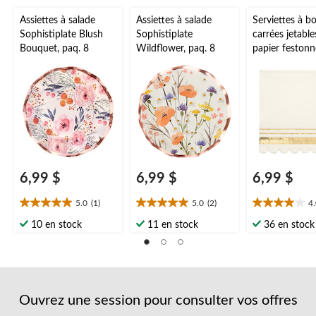
formulaire
formulaire
formulaire
formulaire
formulaire
commentaire.
de
de
de
de
de
Assiettes à salade
Assiettes à salade
Serviettes à b
soumission.
soumission.
soumission.
soumission.
soumission.
Sophistiplate Blush
Sophistiplate
carrées jetable
Bouquet, paq. 8
Wildflower, paq. 8
papier festonn
Sophistiplate,
blanc/or, 5 po,
20, 2 épaisseu
mariage/fiança
oël/veille du j
l'An
6,99 $
6,99 $
6,99 $
5.0
(1)
5.0
(2)
4
5.0
5.0
4.0
étoile(s)
étoile(s)
étoile(s)
10 en stock
11 en stock
36 en stock
sur
sur
sur
5.
5.
5.
1
2
1
évaluation
évaluations
évaluation
Ouvrez une session pour consulter vos offres