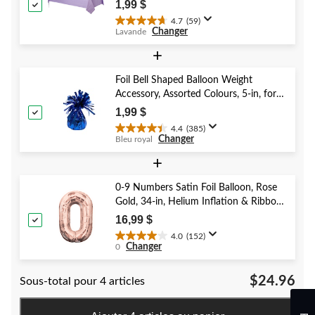
Shower/Hanukkah/Birthday Party
1,99 $
4.7
(59)
4.7
Changer
Lavande
étoile(s)
sur
+
5.
59
Foil Bell Shaped Balloon Weight
évaluations
Accessory, Assorted Colours, 5-in, for
Birthday/Anniversary/Graduation/New
1,99 $
Year's Eve
4.4
(385)
4.4
Changer
Bleu royal
étoile(s)
sur
+
5.
385
0-9 Numbers Satin Foil Balloon, Rose
évaluations
Gold, 34-in, Helium Inflation & Ribbon
Included for Birthday/Graduation/New
16,99 $
Year's Eve/Anniversary
4.0
(152)
4.0
Changer
0
étoile(s)
sur
$24.96
Sous-total pour 4 articles
5.
152
évaluations