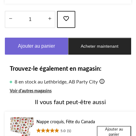
Quantité
mise
à
Ajouter au panier
Acheter maintenant
jour
à
1
Trouvez-le également en magasin:
8 en stock au Lethbridge, AB Party City
Voir d'autres magasins
Il vous faut peut-être aussi
Nappe croquis, Fête du Canada
Ajouter au
5.0
(1)
5.0
panier