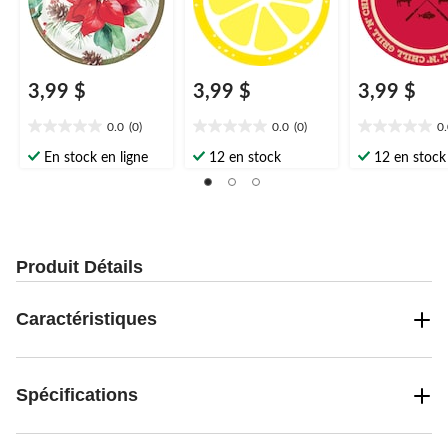
3,99 $
3,99 $
3,99 $
0.0
(0)
0.0
(0)
0
0.0
0.0
0.0
étoile(s)
étoile(s)
étoile(s)
En stock en ligne
12 en stock
12 en stock
sur
sur
sur
5.
5.
5.
Produit Détails
Caractéristiques
Spécifications