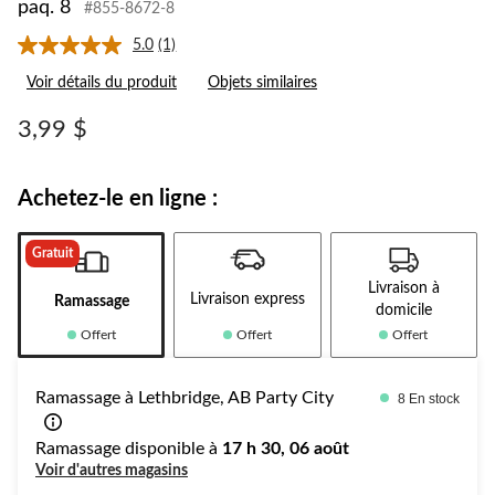
paq. 8
#855-8672-8
5.0
(1)
Lire
1
Voir détails du produit
Objets similaires
commentaire.
Lien
vers
3,99 $
la
même
page.
Achetez-le en ligne :
Gratuit
Livraison à
Livraison express
Ramassage
domicile
Offert
Offert
Offert
Ramassage à Lethbridge, AB Party City
8 En stock
Ramassage disponible à
17 h 30, 06 août
Voir d'autres magasins