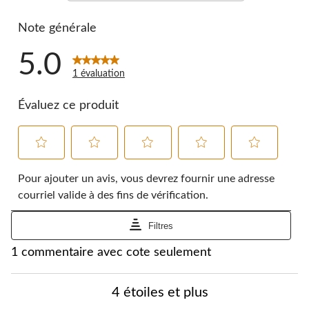
0 commentai
Note générale
5.0
1 évaluation
Évaluez ce produit
Sélectionnez
Sélectionnez
Sélectionnez
Sélectionnez
Sélectionnez
pour
pour
pour
pour
pour
Pour ajouter un avis, vous devrez fournir une adresse
évaluer
évaluer
évaluer
évaluer
évaluer
courriel valide à des fins de vérification.
l'article
l'article
l'article
l'article
l'article
à
à
à
à
à
Filtres
1
2
3
4
5
étoile.
étoiles.
étoiles.
étoiles.
étoiles.
1
1 commentaire avec cote seulement
Cette
Cette
Cette
Cette
Cette
à
action
action
action
action
action
0
ouvrira
ouvrira
ouvrira
ouvrira
ouvrira
à
4 étoiles et plus
le
le
le
le
le
1