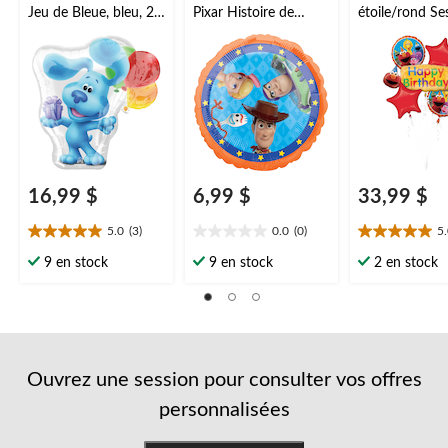
Jeu de Bleue, bleu, 23
Pixar Histoire de
étoile/rond S
po, gonflement à
jouets
Street Happy
l'hélium et ruban
Woody/Buzz/Forky/Je
Birthday, roug
inclus, pour fête
ssie, bleu, 17 po,
paq. 5, gonfle
d'anniversaire
gonflement à l'hélium
l'hélium et ru
et ruban inclus, pour
inclus, pour fê
fête d'anniversaire
d'anniversaire
16,99 $
6,99 $
33,99 $
5.0
(3)
0.0
(0)
5
5.0
0.0
5.0
étoile(s)
étoile(s)
étoile(s)
9 en stock
9 en stock
2 en stock
sur
sur
sur
5.
5.
5.
3
6
évaluations
évaluations
Ouvrez une session pour consulter vos offres
personnalisées