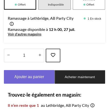
Offert
Indisponible
Offert
Ramassage à Lethbridge, AB Party City
1 En stock
Ramassage disponible à
12 h 00, 27 juil.
Voir d'autres magasins
Quantité
mise
à
Ajouter au panier
Acheter maintenant
jour
à
1
Trouvez-le également en magasin:
Il n’en reste que 1
au Lethbridge, AB Party City