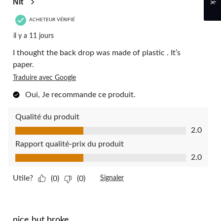
Nit
ACHETEUR VÉRIFIÉ
il y a 11 jours
I thought the back drop was made of plastic . It’s
paper.
Traduire avec Google
Oui, Je recommande ce produit.
Qualité du produit
Qualité du produit, 2.0 sur 5
2.0
Rapport qualité-prix du produit
Rapport qualité-prix du produit, 2.0 sur 5
2.0
Utile?
(0)
(0)
Signaler
3 étoile(s) sur 5.
nice but broke