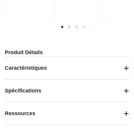
5.
5.
5.
26
14
évaluations
évaluations
Produit Détails
Caractéristiques
Spécifications
Ressources