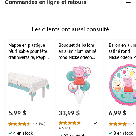
Commandes en ligne et retours
Les clients ont aussi consulté
Nappe en plastique
Bouquet de ballons
Ballon en alu
réutilisable pour fête
en aluminium satiné
satiné rond
d'anniversaire, Peppa
rond Nickelodeon
Nickelodeon 
Pig, 54 x 96 po
Peppa Pig, rose/bleu,
Pig, rose/blanc
paq. 5, gonflement à
gonflement à l
l'hélium et ruban
et ruban inclu
inclus, pour fête
fête d'annivers
d'anniversaire
5,99 $
33,99 $
6,99 $
4.5
(16)
4
4.5
4.1
4.6
4.6
(31)
étoile(s)
étoile(s)
4 en stock
8 en stock
étoile(s)