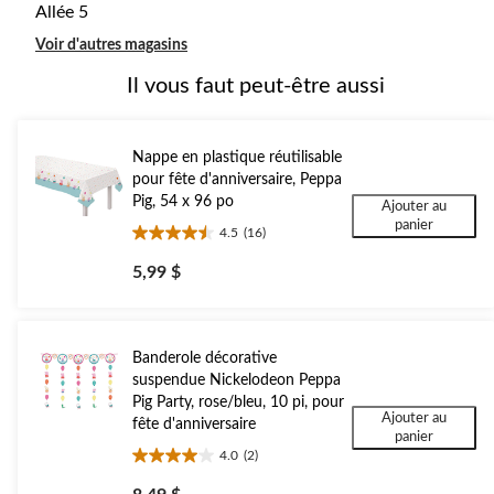
Allée 5
Voir d'autres magasins
Il vous faut peut-être aussi
Nappe en plastique réutilisable
pour fête d'anniversaire, Peppa
Pig, 54 x 96 po
Ajouter au
panier
4.5
(16)
4.5
étoile(s)
5,99 $
sur
5.
16
évaluations
Banderole décorative
suspendue Nickelodeon Peppa
Pig Party, rose/bleu, 10 pi, pour
Ajouter au
fête d'anniversaire
panier
4.0
(2)
4.0
étoile(s)