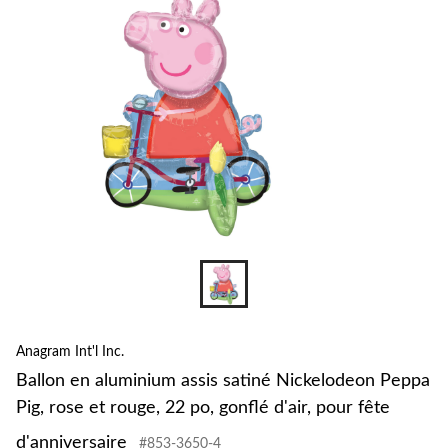
sat
Ni
Pe
Pig
ros
et
rou
22
po,
gon
d'ai
po
fêt
d'a
Anagram Int'l Inc.
Ballon en aluminium assis satiné Nickelodeon Peppa
Pig, rose et rouge, 22 po, gonflé d'air, pour fête
d'anniversaire
#853-3650-4