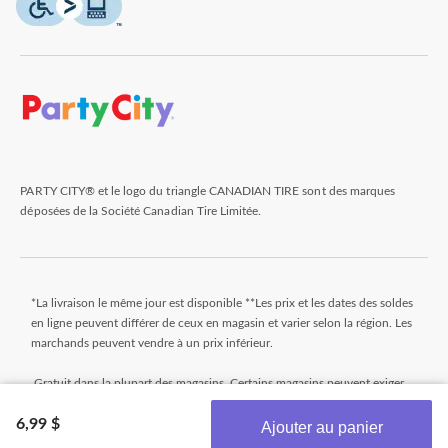
PARTY CITY® et le logo du triangle CANADIAN TIRE sont des marques
déposées de la Société Canadian Tire Limitée.
*La livraison le même jour est disponible **Les prix et les dates des soldes
en ligne peuvent différer de ceux en magasin et varier selon la région. Les
marchands peuvent vendre à un prix inférieur.
Gratuit dans la plupart des magasins. Certains magasins peuvent exiger
un montant minimum minimal pour commander (avant taxes). Les
6,99 $
commandes qui n'atteignent pas ce montant seront assujetties à un petit
Ajouter au panier
montant. Les commandes sont généralement prêtes dans les 24 heures.