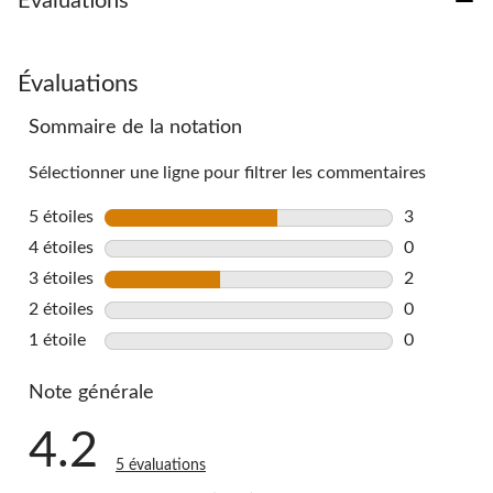
Évaluations
Évaluations
Sommaire de la notation
Sélectionner une ligne pour filtrer les commentaires
5 étoiles
étoiles
3
3 commentai
4 étoiles
étoiles
0
0 commentai
3 étoiles
étoiles
2
2 commentai
2 étoiles
étoiles
0
0 commentai
1 étoile
étoiles
0
0 commentai
Note générale
4.2
5 évaluations