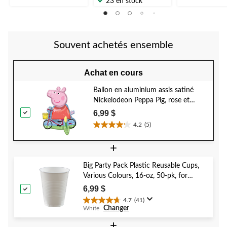
23 en stock
sur
sur
sur
5.
5.
5.
16
14
31
évaluations
évaluations
évaluations
Souvent achetés ensemble
Achat en cours
Ballon en aluminium assis satiné
Nickelodeon Peppa Pig, rose et
rouge, 22 po, gonflé d'air, pour fête
6,99 $
d'anniversaire
4.2
(5)
4.2
étoile(s)
+
sur
5.
Big Party Pack Plastic Reusable Cups,
5
Various Colours, 16-oz, 50-pk, for
évaluations
Christmas/Thanksgiving/New Year's
6,99 $
Eve/Birthday Party
4.7
(41)
4.7
Changer
White
étoile(s)
sur
+