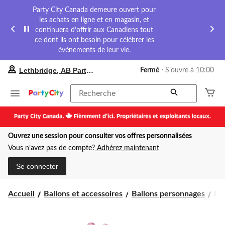
Party City Canada demeure ouvert pour
les achats en ligne et en magasin, et
continuera d’offrir aux Canadiens tout
ce dont ils ont besoin pour célébrer les
événements de leur vie.
votre
Lethbridge, AB Party City
Fermé
⋅ S’ouvre à 10:00
magasin
préféré
est
Recherche
Lethbridge,
AB
Party
City,
Ouvrez une session pour consulter vos offres personnalisées
courament
Fermé,
Vous n’avez pas de compte?
Adhérez maintenant
S’ouvre
à
Se connecter
à
10:00
cliquer
Bal
Accueil
Ballons et accessoires
Ballons personnages
Bal
pour
en
changer
al
ass