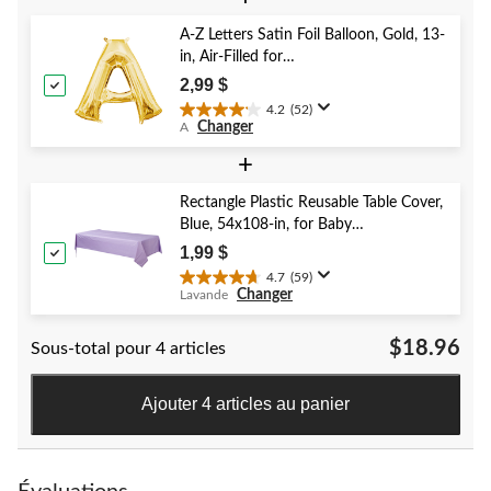
5.
41
A-Z Letters Satin Foil Balloon, Gold, 13-
évaluations
in, Air-Filled for
Birthday/Graduation/Baby
2,99 $
Shower/Wedding
4.2
(52)
4.2
Changer
A
étoile(s)
sur
+
5.
52
Rectangle Plastic Reusable Table Cover,
évaluations
Blue, 54x108-in, for Baby
Shower/Hanukkah/Birthday Party
1,99 $
4.7
(59)
4.7
Changer
Lavande
étoile(s)
sur
$18.96
Sous-total pour 4 articles
5.
59
évaluations
Ajouter 4 articles au panier