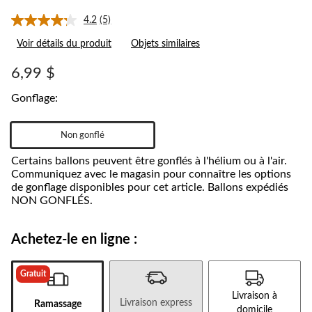
4.2
(5)
Lire
les
Voir détails du produit
Objets similaires
5
commentaires.
Lien
6,99 $
vers
la
Gonflage:
même
page.
Non gonflé
Certains ballons peuvent être gonflés à l'hélium ou à l'air.
Communiquez avec le magasin pour connaître les options
de gonflage disponibles pour cet article. Ballons expédiés
NON GONFLÉS.
Achetez-le en ligne :
Gratuit
Livraison à
Livraison express
Ramassage
domicile