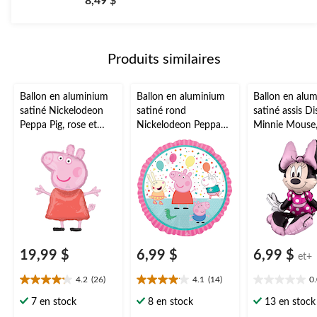
8,49 $
sur
5.
2
évaluations
Produits similaires
Ballon en aluminium
Ballon en aluminium
Ballon en alu
satiné Nickelodeon
satiné rond
satiné assis D
Peppa Pig, rose et
Nickelodeon Peppa
Minnie Mouse
rouge, 33 po,
Pig, rose/blanc, 17 po,
rose/noir, à po
gonflement à l'hélium
gonflement à l'hélium
po, gonflé d'ai
et ruban inclus, pour
et ruban inclus, pour
fête d'annivers
fête d'anniversaire
fête d'anniversaire
19,99 $
6,99 $
6,99 $
et+
4.2
(26)
4.1
(14)
0
4.2
4.1
0.0
étoile(s)
étoile(s)
étoile(s)
7 en stock
8 en stock
13 en stock
sur
sur
sur