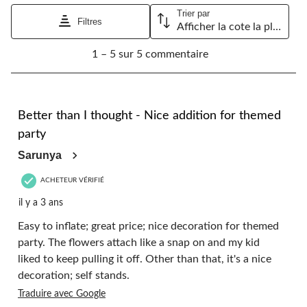
Trier par
Filtres
Afficher la cote la plus élevée à la plus faible
1
1 – 5 sur 5 commentaire
à
5
sur
5
5 étoile(s) sur 5.
commentaire.
Better than I thought - Nice addition for themed
party
Sarunya
ACHETEUR VÉRIFIÉ
il y a 3 ans
Easy to inflate; great price; nice decoration for themed
party. The flowers attach like a snap on and my kid
liked to keep pulling it off. Other than that, it's a nice
decoration; self stands.
Traduire avec Google