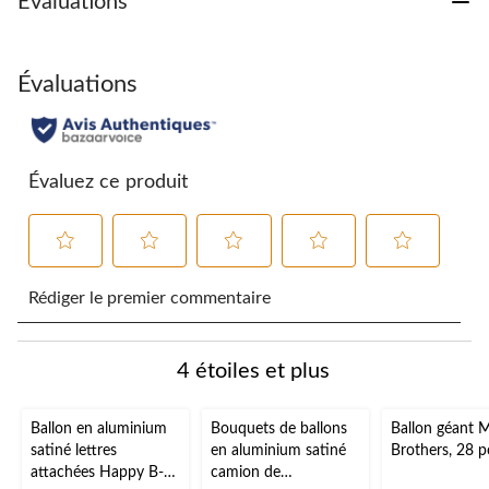
Évaluations
Évaluations
Évaluez ce produit
Sélectionnez
Sélectionnez
Sélectionnez
Sélectionnez
Sélectionnez
pour
pour
pour
pour
pour
Rédiger le premier commentaire
évaluer
évaluer
évaluer
évaluer
évaluer
l'article
l'article
l'article
l'article
l'article
à
à
à
à
à
4 étoiles et plus
1
2
3
4
5
étoile.
étoiles.
étoiles.
étoiles.
étoiles.
Cette
Cette
Cette
Cette
Cette
Ballon en aluminium
Bouquets de ballons
Ballon géant 
action
action
action
action
action
satiné lettres
en aluminium satiné
Brothers, 28 p
ouvrira
ouvrira
ouvrira
ouvrira
ouvrira
attachées Happy B-
camion de
le
le
le
le
le