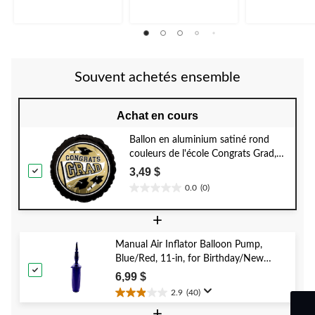
évaluation
évaluations
évaluations
Souvent achetés ensemble
Achat en cours
Ballon en aluminium satiné rond
couleurs de l'école Congrats Grad,
blanc/or, 18 po, ruban et gonflage
3,49 $
hélium compris, pour remise des
0.0
(0)
0.0
diplômes
étoile(s)
+
sur
5.
Manual Air Inflator Balloon Pump,
Blue/Red, 11-in, for Birthday/New
Year's Eve/Graduation/Baby
6,99 $
Shower/Wedding/Halloween
2.9
(40)
2.9
+
étoile(s)