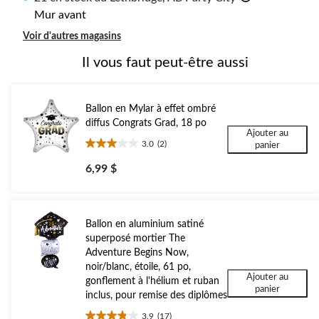
Mur avant
Voir d'autres magasins
Il vous faut peut-être aussi
Ballon en Mylar à effet ombré
diffus Congrats Grad, 18 po
Ajouter au
3.0
(2)
panier
3.0
étoile(s)
6,99 $
sur
5.
2
évaluations
Ballon en aluminium satiné
superposé mortier The
Adventure Begins Now,
noir/blanc, étoile, 61 po,
Ajouter au
gonflement à l'hélium et ruban
panier
inclus, pour remise des diplômes
3.9
(17)