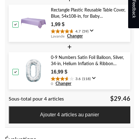
Feedback
sur
5.
Rectangle Plastic Reusable Table Cover,
40
Blue, 54x108-in, for Baby
évaluations
Shower/Hanukkah/Birthday Party
1,99 $
4.7
(59)
4.7
Changer
Lavande
étoile(s)
sur
+
5.
59
0-9 Numbers Satin Foil Balloon, Silver,
évaluations
34-in, Helium Inflation & Ribbon
Included for Birthday/Graduation/New
16,99 $
Year's Eve/Anniversary
3.6
(118)
3.6
Changer
0
étoile(s)
sur
$29.46
Sous-total pour 4 articles
5.
118
évaluations
Ajouter 4 articles au panier