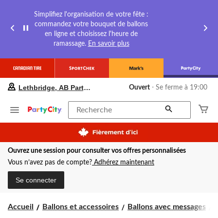
Simplifiez l'organisation de votre fête :
commandez votre bouquet de ballons
en ligne et choisissez l'heure de
ramassage.
En savoir plus
votre
Lethbridge, AB Party City
Ouvert
⋅ Se ferme à 19:00
magasin
préféré
est
Recherche
Lethbridge,
AB
Party
City,
Ouvrez une session pour consulter vos offres personnalisées
courament
Ouvert,
Vous n’avez pas de compte?
Adhérez maintenant
Se
ferme
Se connecter
à
à
19:00
B
Accueil
Ballons et accessoires
Ballons avec messages
B
cliquer