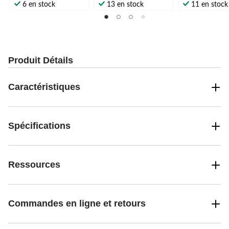
étoile(s)
étoile(s)
étoile(s)
6 en stock
13 en stock
11 en stock
sur
sur
sur
5.
5.
5.
Produit Détails
Caractéristiques
Spécifications
Ressources
Commandes en ligne et retours