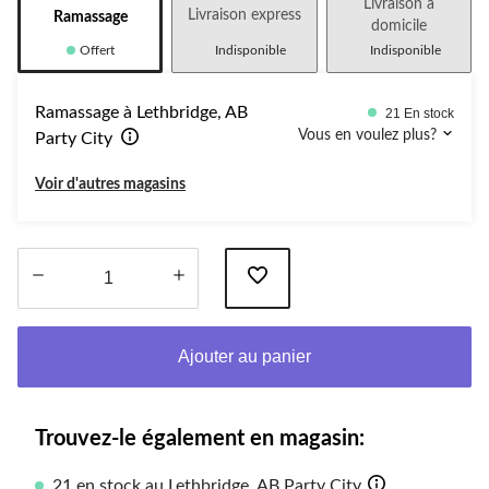
Livraison à
Livraison express
Ramassage
domicile
Offert
Indisponible
Indisponible
Ramassage à Lethbridge, AB
21 En stock
Vous en voulez plus?
Party City
Voir d'autres magasins
Quantité
mise
Ajouter au panier
à
jour
à
1
Trouvez-le également en magasin:
21 en stock au Lethbridge, AB Party City