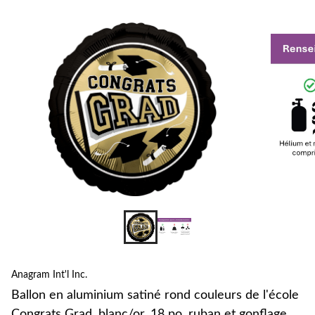
pour
changer
s
c
l
C
G
b
p
e
g
h
c
r
d
d
Anagram Int'l Inc.
Ballon en aluminium satiné rond couleurs de l'école
Congrats Grad, blanc/or, 18 po, ruban et gonflage