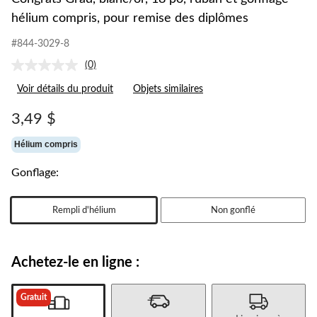
hélium compris, pour remise des diplômes
#844-3029-8
(0)
Aucune
cote
Voir détails du produit
Objets similaires
pour
ce
produit.
3,49 $
Lien
vers
Hélium compris
la
même
page.
Gonflage:
Rempli d'hélium
Non gonflé
Achetez-le en ligne :
Gratuit