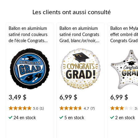
Les clients ont aussi consulté
Ballon en aluminium
Ballon en aluminium
Ballon en Myla
satiné rond couleurs
satiné rond Congrats
effet ombré di
de l'école Congrats
Grad, blanc/or/noir,
Congrats Grad
Grad, bleu, 18 po,
18 po, ruban et
gonflement à l'hélium
gonflage hélium
et ruban inclus, pour
compris, pour remise
remise des diplômes
des diplômes
3,49 $
6,99 $
6,99 $
5.0
(1)
4.7
(7)
3
5.0
4.7
3.0
étoile(s)
étoile(s)
étoile(s)
24 en stock
5 en stock
2 en stock
sur
sur
sur
5.
5.
5.
1
7
2