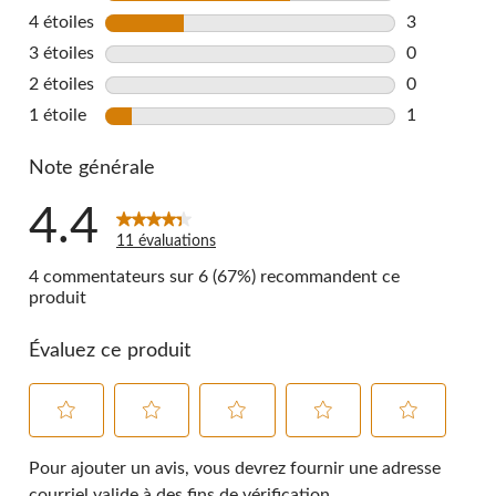
7 commentai
4 étoiles
étoiles
3
3 commentai
3 étoiles
étoiles
0
0 commentai
2 étoiles
étoiles
0
0 commentai
1 étoile
étoiles
1
1 commentai
Note générale
4.4
11 évaluations
4 commentateurs sur 6 (67%) recommandent ce
produit
Évaluez ce produit
Sélectionnez
Sélectionnez
Sélectionnez
Sélectionnez
Sélectionnez
pour
pour
pour
pour
pour
Pour ajouter un avis, vous devrez fournir une adresse
évaluer
évaluer
évaluer
évaluer
évaluer
courriel valide à des fins de vérification.