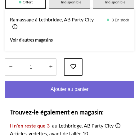
Offert
Indisponible
Indisponible
Ramassage à Lethbridge, AB Party City
3 En stock
Voir d'autres magasins
Quantité
mise
Ajouter au panier
à
jour
à
1
Trouvez-le également en magasin:
Il n’en reste que 3
au Lethbridge, AB Party City
Articles-vedettes, avant de l'allée 10