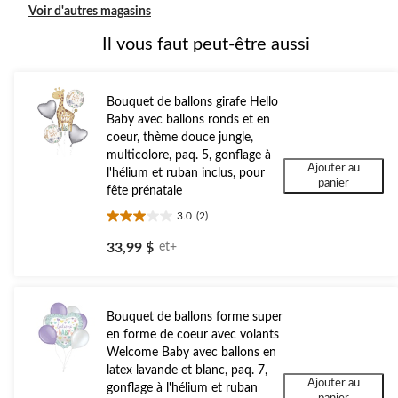
Voir d'autres magasins
Il vous faut peut-être aussi
Bouquet de ballons girafe Hello
Baby avec ballons ronds et en
coeur, thème douce jungle,
multicolore, paq. 5, gonflage à
Ajouter au
l'hélium et ruban inclus, pour
panier
fête prénatale
3.0
(2)
3.0
étoile(s)
33,99 $
et+
sur
5.
2
évaluations
Bouquet de ballons forme super
en forme de coeur avec volants
Welcome Baby avec ballons en
latex lavande et blanc, paq. 7,
Ajouter au
gonflage à l'hélium et ruban
panier