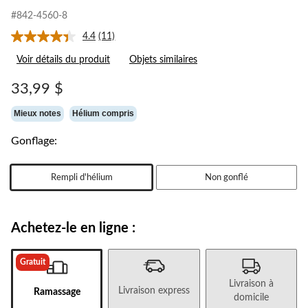
#842-4560-8
4.4
(11)
Lire
les
Voir détails du produit
Objets similaires
11
commentaires.
Lien
33,99 $
vers
la
Mieux notes
Hélium compris
même
page.
Gonflage:
Rempli d'hélium
Non gonflé
Achetez-le en ligne :
Gratuit
Livraison à
Livraison express
Ramassage
domicile