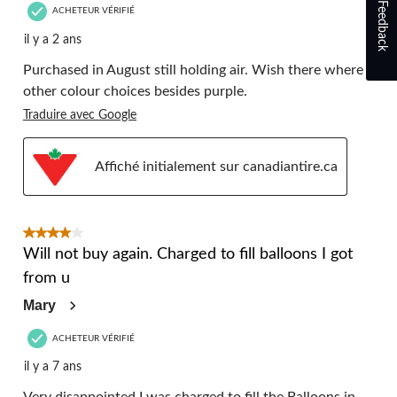
Feedback
ACHETEUR VÉRIFIÉ
il y a 2 ans
Purchased in August still holding air. Wish there where
other colour choices besides purple.
Traduire avec Google
Affiché initialement sur canadiantire.ca
4 étoile(s) sur 5.
Will not buy again. Charged to fill balloons I got
from u
Mary
ACHETEUR VÉRIFIÉ
il y a 7 ans