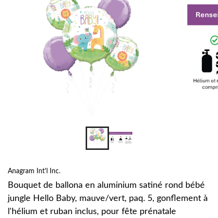
al
sat
ro
bé
jun
Hel
Bab
mau
paq
5,
gon
à
l'h
et
ru
inc
po
fêt
Anagram Int'l Inc.
pré
Bouquet de ballona en aluminium satiné rond bébé
jungle Hello Baby, mauve/vert, paq. 5, gonflement à
l'hélium et ruban inclus, pour fête prénatale