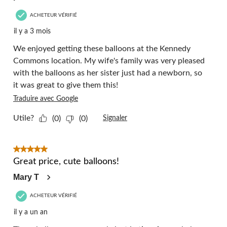
ACHETEUR VÉRIFIÉ
il y a 3 mois
We enjoyed getting these balloons at the Kennedy
Commons location. My wife's family was very pleased
with the balloons as her sister just had a newborn, so
it was great to give them this!
Traduire avec Google
Utile?
(0)
(0)
Signaler
5 étoile(s) sur 5.
Great price, cute balloons!
Mary T
ACHETEUR VÉRIFIÉ
il y a un an