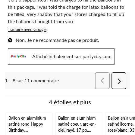
Very disappointed I was charged to fill the Balloons in
this package. I was told the charge for latex balloons to
be filled. Very shabby that your stores charged to fill up
the balloons I bought from you
Traduire avec Google
Non, Je ne recommande pas ce produit.
Affiché initialement sur partycity.com
Précédentcomment
1 – 8 sur 11 commentaire
Suivant
comment
4 étoiles et plus
Ballon en aluminium
Ballon en aluminium
Ballon en alu
satiné rond Happy
satiné coeur, arc-en-
satiné licorne,
Birthday,
ciel, rayé, 17 po,
rose/blanc, 33