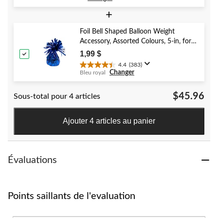
étoile(s)
sur
+
5.
52
Foil Bell Shaped Balloon Weight
évaluations
Accessory, Assorted Colours, 5-in, for
Birthday/Anniversary/Graduation/New
1,99 $
Year's Eve
4.4
(383)
4.4
Changer
Bleu royal
étoile(s)
sur
$45.96
Sous-total pour 4 articles
5.
383
évaluations
Ajouter 4 articles au panier
Évaluations
Points saillants de l'evaluation