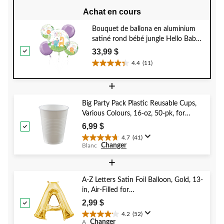
Achat en cours
Bouquet de ballona en aluminium
satiné rond bébé jungle Hello Baby,
mauve/vert, paq. 5, gonflement à
33,99 $
l'hélium et ruban inclus, pour fête
4.4
(11)
4.4
prénatale
étoile(s)
+
sur
5.
Big Party Pack Plastic Reusable Cups,
11
Various Colours, 16-oz, 50-pk, for
évaluations
Christmas/Thanksgiving/New Year's
6,99 $
Eve/Birthday Party
4.7
(41)
4.7
Changer
Blanc
étoile(s)
sur
+
5.
41
A-Z Letters Satin Foil Balloon, Gold, 13-
évaluations
in, Air-Filled for
Birthday/Graduation/Baby
2,99 $
Shower/Wedding
4.2
(52)
4.2
Changer
A