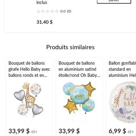
inclus
0.0
(0)
0.0
étoile(s)
31,40 $
sur
5.
Produits similaires
Bouquet de ballons
Bouquet de ballons
Ballon gonflab
girafe Hello Baby avec
en aluminium satiné
standard en
ballons ronds et en
étoile/rond Oh Baby,
aluminium Hel
coeur, thème douce
bleu/or, paq. 5,
thème douce j
jungle, multicolore,
gonflement à l'hélium
multicolore, 1
paq. 5, gonflage à
et ruban inclus, pour
gonflage à l'hé
l'hélium et ruban
fête prénatale
ruban inclus, 
inclus, pour fête
fêtes
prénatale
prénatales/dé
nt du sexe
33,99 $
33,99 $
6,99 $
et+
et+