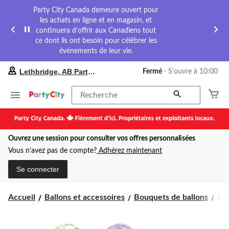
Party City Canada demeure ouvert pour
les achats en ligne et en magasin, et
continuera d’offrir aux Canadiens tout
ce dont ils ont besoin pour célébrer les
événements de leur vie.
votre
Lethbridge, AB Party City
Fermé
⋅ S’ouvre à 10:00
magasin
préféré
est
Recherche
Lethbridge,
AB
Party
City,
Ouvrez une session pour consulter vos offres personnalisées
courament
Fermé,
Vous n’avez pas de compte?
Adhérez maintenant
S’ouvre
à
Se connecter
à
10:00
cliquer
Bo
Accueil
Ballons et accessoires
Bouquets de ballons
Bou
pour
de
changer
bal
en