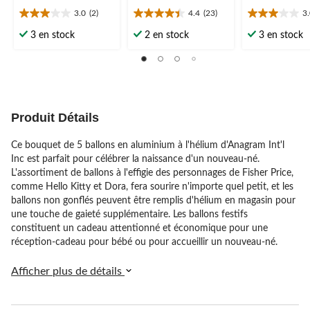
3.0
(2)
4.4
(23)
3
3.0
4.4
3.0
étoile(s)
étoile(s)
étoile(s)
3 en stock
2 en stock
3 en stock
sur
sur
sur
5.
5.
5.
2
23
2
évaluations
évaluations
évaluations
Produit Détails
Ce bouquet de 5 ballons en aluminium à l'hélium d'Anagram Int'l
Inc est parfait pour célébrer la naissance d'un nouveau-né.
L'assortiment de ballons à l'effigie des personnages de Fisher Price,
comme Hello Kitty et Dora, fera sourire n'importe quel petit, et les
ballons non gonflés peuvent être remplis d'hélium en magasin pour
une touche de gaieté supplémentaire. Les ballons festifs
constituent un cadeau attentionné et économique pour une
réception-cadeau pour bébé ou pour accueillir un nouveau-né.
Afficher plus de détails