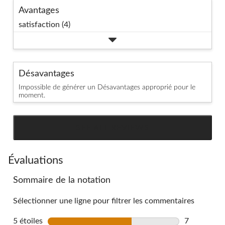
Avantages
satisfaction (4)
Désavantages
Impossible de générer un Désavantages approprié pour le
moment.
SEE ALL REVIEWS
Click
to
go
Évaluations
to
Sommaire de la notation
all
reviews
Sélectionner une ligne pour filtrer les commentaires
5 étoiles
étoiles
7