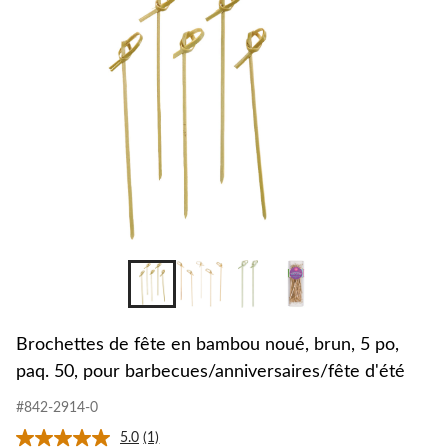
Brochettes de fête en bambou noué, brun, 5 po,
paq. 50, pour barbecues/anniversaires/fête d'été
#842-2914-0
5.0
(1)
Lire