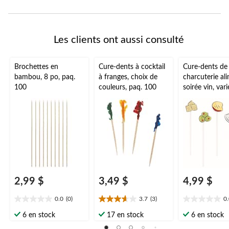
Les clients ont aussi consulté
Brochettes en
Cure-dents à cocktail
Cure-dents de
bambou, 8 po, paq.
à franges, choix de
charcuterie al
100
couleurs, paq. 100
soirée vin, vari
multicolore, pa
pour
barbecue/anniv
/fête estivale
2,99 $
3,49 $
4,99 $
0.0
(0)
3.7
(3)
0
0.0
3.7
0.0
étoile(s)
étoile(s)
étoile(s)
6 en stock
17 en stock
6 en stock
sur
sur
sur