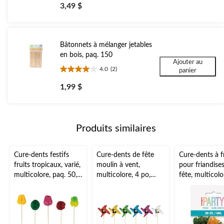
étoile(s)
3,49 $
sur
5.
3
évaluations
Bâtonnets à mélanger jetables
en bois, paq. 150
Ajouter au
4.0
(2)
panier
4.0
étoile(s)
1,99 $
sur
5.
2
évaluations
Produits similaires
Cure-dents festifs
Cure-dents de fête
Cure-dents à f
fruits tropicaux, varié,
moulin à vent,
pour friandise
multicolore, paq. 50,
multicolore, 4 po,
fête, multicolo
pour
paq. 12, pour
1/2 po, paq. 5
barbecue/anniversaire
barbecue/anniversaire
barbecue/anniv
/fête estivale
/fête estivale
/fête estivale