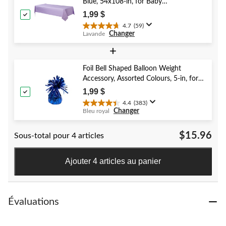
40
Blue, 54x108-in, for Baby
évaluations
Shower/Hanukkah/Birthday Party
1,99 $
4.7
(59)
4.7
Changer
Lavande
étoile(s)
sur
+
5.
59
Foil Bell Shaped Balloon Weight
évaluations
Accessory, Assorted Colours, 5-in, for
Birthday/Anniversary/Graduation/New
1,99 $
Year's Eve
4.4
(383)
4.4
Changer
Bleu royal
étoile(s)
sur
$15.96
Sous-total pour 4 articles
5.
383
évaluations
Ajouter 4 articles au panier
Évaluations