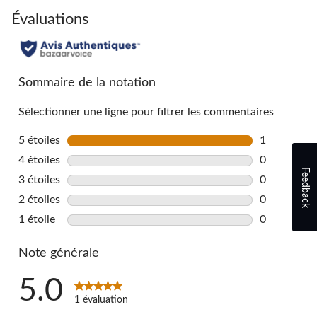
Évaluations
Sommaire de la notation
Sélectionner une ligne pour filtrer les commentaires
5 étoiles
étoiles
1
1 commentai
4 étoiles
étoiles
0
Feedback
0 commentai
3 étoiles
étoiles
0
0 commentai
2 étoiles
étoiles
0
0 commentai
1 étoile
étoiles
0
0 commentai
Note générale
5.0
1 évaluation