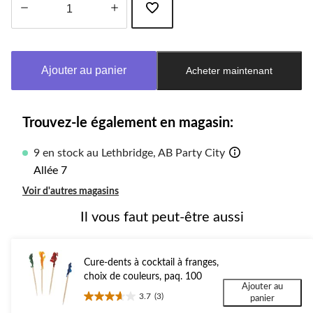
Quantité
mise
à
Ajouter au panier
Acheter maintenant
jour
à
1
Trouvez-le également en magasin:
9 en stock au Lethbridge, AB Party City
Allée 7
Voir d'autres magasins
Il vous faut peut-être aussi
Cure-dents à cocktail à franges,
choix de couleurs, paq. 100
Ajouter au
3.7
(3)
panier
3.7