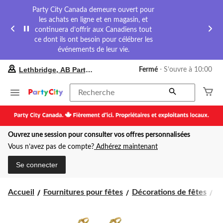
Party City Canada demeure ouvert pour
les achats en ligne et en magasin, et
continuera d’offrir aux Canadiens tout
ce dont ils ont besoin pour célébrer les
événements de leur vie.
votre
Lethbridge, AB Party City
Fermé
⋅ S’ouvre à 10:00
magasin
préféré
est
Recherche
Lethbridge,
AB
Party
City,
Ouvrez une session pour consulter vos offres personnalisées
courament
Fermé,
Vous n’avez pas de compte?
Adhérez maintenant
S’ouvre
à
Se connecter
à
10:00
cliquer
Accueil
Fournitures pour fêtes
Décorations de fêtes
Dé
pour
changer