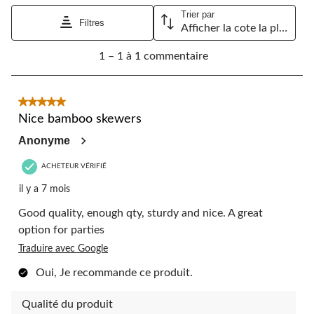
Trier par
Filtres
Afficher la cote la plus élevée à la plus faible
1
1 – 1 à 1 commentaire
à
1
à
1
5 étoile(s) sur 5.
commentaire.
Nice bamboo skewers
Anonyme
ACHETEUR VÉRIFIÉ
il y a 7 mois
Good quality, enough qty, sturdy and nice. A great
option for parties
Traduire avec Google
Oui, Je recommande ce produit.
Qualité du produit