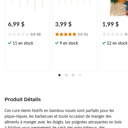
6,99 $
3,99 $
1,99 $
0.0
(0)
5.0
(1)
0
0.0
5.0
0.0
étoile(s)
étoile(s)
étoile(s)
11 en stock
9 en stock
12 en stock
sur
sur
sur
5.
5.
5.
1
évaluation
Produit Détails
Ces cure-dents festifs en bambou noués sont parfaits pour les
pique-niques, les barbecues et toute occasion de manger des
aliments à manger avec les doigts. Les poignées attrayantes en bois