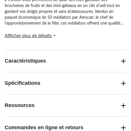
à friction vous permettent de saisir des mini-gâteaux, des
brochettes de fruits et des mini-gâteaux en un clin d'oeil tout en
gardant vos doigts propres et sans éclaboussures. Vendus en
paquet économique de 50 médiators par Amscan, le chef de
l'approvisionnement de la fête, ces médiators offrent une qualité
supérieure à un prix abordable, garantissant que les invités ont tout
ce dont ils ont besoin pour profiter des fêtes avec facilité.
Afficher plus de détails
Caractéristiques
Spécifications
Ressources
Commandes en ligne et retours