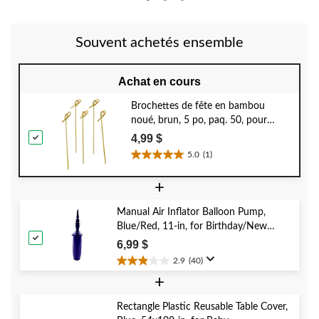
5.
5.
5.
3
évaluations
Souvent achetés ensemble
Achat en cours
Brochettes de fête en bambou
noué, brun, 5 po, paq. 50, pour
barbecues/anniversaires/fête d'été
4,99 $
5.0
(1)
5.0
étoile(s)
+
sur
5.
Manual Air Inflator Balloon Pump,
1
Blue/Red, 11-in, for Birthday/New
évaluation
Year's Eve/Graduation/Baby
6,99 $
Shower/Wedding/Halloween
2.9
(40)
2.9
+
étoile(s)
sur
5.
Rectangle Plastic Reusable Table Cover,