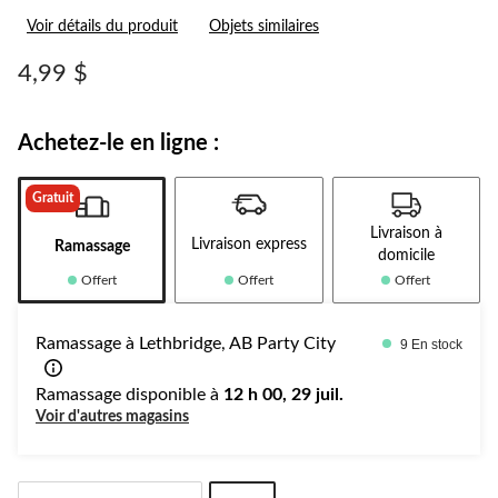
1
Voir détails du produit
Objets similaires
commentaire.
Lien
vers
4,99 $
la
même
page.
Achetez-le en ligne :
Gratuit
Livraison à
Livraison express
Ramassage
domicile
Offert
Offert
Offert
Ramassage à Lethbridge, AB Party City
9 En stock
Ramassage disponible à
12 h 00, 29 juil.
Voir d'autres magasins