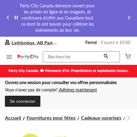
Party City Canada demeure ouvert pour
les achats en ligne et en magasin, et
continuera d’offrir aux Canadiens tout
ce dont ils ont besoin pour célébrer les
événements de leur vie.
votre
Lethbridge, AB Party City
Fermé
⋅ S’ouvre à 10:00
magasin
préféré
est
Recherche
Lethbridge,
AB
Party
City,
Ouvrez une session pour consulter vos offres personnalisées
courament
Fermé,
Vous n’avez pas de compte?
Adhérez maintenant
S’ouvre
à
Se connecter
à
10:00
cliquer
Accueil
Fournitures pour fêtes
Cadeaux-surprises
Trou
pour
changer