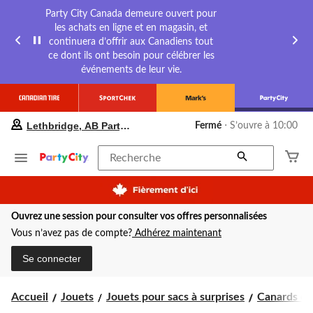
Party City Canada demeure ouvert pour
les achats en ligne et en magasin, et
continuera d’offrir aux Canadiens tout
ce dont ils ont besoin pour célébrer les
événements de leur vie.
votre
Lethbridge, AB Party City
Fermé
⋅ S’ouvre à 10:00
magasin
préféré
est
Recherche
Lethbridge,
AB
Party
City,
Ouvrez une session pour consulter vos offres personnalisées
courament
Fermé,
Vous n’avez pas de compte?
Adhérez maintenant
S’ouvre
à
Se connecter
à
10:00
cliquer
Accueil
Jouets
Jouets pour sacs à surprises
Canards en
pour