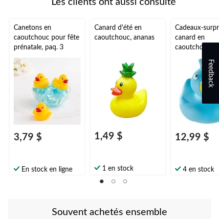
Les clients ont aussi consulté
Canetons en
Canard d'été en
Cadeaux-surpr
caoutchouc pour fête
caoutchouc, ananas
canard en
prénatale, paq. 3
caoutchouc e
costume de re
Feedback
paq. 16
1,49 $
3,79 $
12,99 $
1 en stock
En stock en ligne
4 en stock
Souvent achetés ensemble