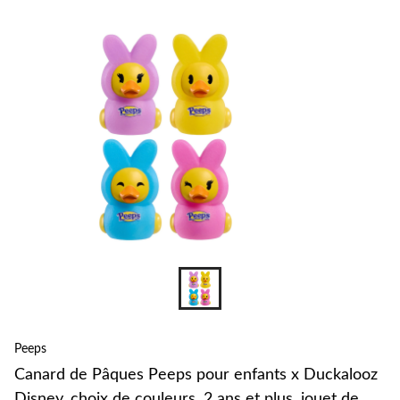
changer
Peeps
Canard de Pâques Peeps pour enfants x Duckalooz
Disney, choix de couleurs, 2 ans et plus, jouet de