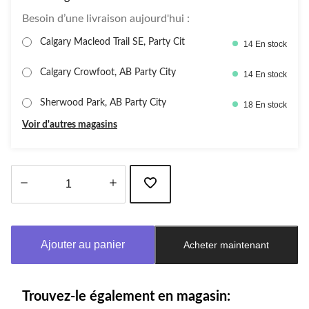
Besoin d’une livraison aujourd'hui :
Calgary Macleod Trail SE, Party Cit
14 En stock
Calgary Crowfoot, AB Party City
14 En stock
Sherwood Park, AB Party City
18 En stock
Voir d'autres magasins
Quantité
mise
à
Ajouter au panier
Acheter maintenant
jour
à
1
Trouvez-le également en magasin: