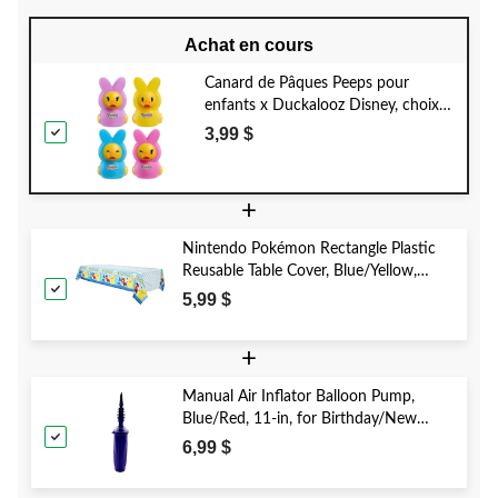
Achat en cours
Canard de Pâques Peeps pour
enfants x Duckalooz Disney, choix
de couleurs, 2 ans et plus, jouet de
3,99 $
fantaisie de collection pour Pâques,
2,75 po
+
Nintendo Pokémon Rectangle Plastic
Reusable Table Cover, Blue/Yellow,
54x96-in, for Birthday Party
5,99 $
+
Manual Air Inflator Balloon Pump,
Blue/Red, 11-in, for Birthday/New
Year's Eve/Graduation/Baby
6,99 $
Shower/Wedding/Halloween