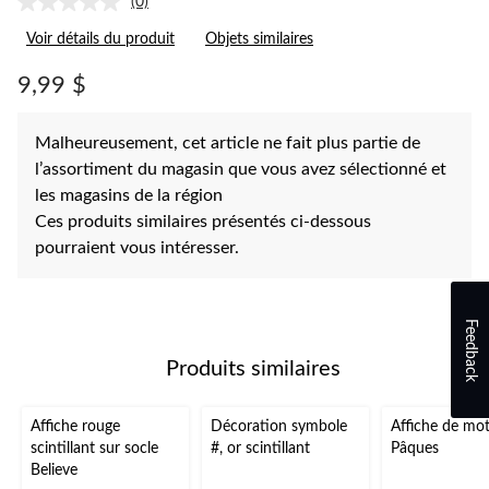
(0)
Aucune
cote
Voir détails du produit
Objets similaires
pour
ce
produit.
9,99 $
Lien
vers
la
Malheureusement, cet article ne fait plus partie de
même
page.
l’assortiment du magasin que vous avez sélectionné et
les magasins de la région
Ces produits similaires présentés ci-dessous
pourraient vous intéresser.
Feedback
Produits similaires
Affiche rouge
Décoration symbole
Affiche de mot
scintillant sur socle
#, or scintillant
Pâques
Believe