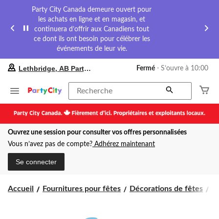
Party City Canada demeure ouvert pour
les achats en ligne et en magasin, et
continuera d’offrir aux Canadiens tout
ce dont ils ont besoin pour célébrer les
événements de leur vie.
votre
Lethbridge, AB Party City
Fermé
⋅ S’ouvre à 10:00
magasin
préféré
est
Recherche
Lethbridge,
AB
Party
City,
Ouvrez une session pour consulter vos offres personnalisées
courament
Fermé,
Vous n’avez pas de compte?
Adhérez maintenant
S’ouvre
à
Se connecter
à
10:00
cliquer
Accueil
Fournitures pour fêtes
Décorations de fêtes
Pa
pour
changer