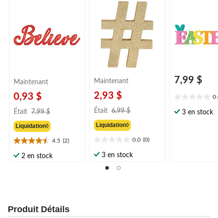
7,99 $
Maintenant
Maintenant
2,93 $
0,93 $
0
0.0
prix
prix
étoile(s)
Était
6,99 $
Était
7,99 $
3 en stock
était
était
sur
Liquidation◊
Liquidation◊
6,99 $
5.
7,99 $
0.0
(0)
4.5
(2)
0.0
4.5
étoile(s)
étoile(s)
3 en stock
2 en stock
sur
sur
5.
5.
2
évaluations
Produit Détails