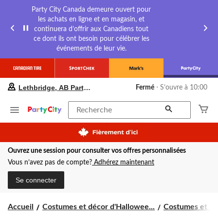
Party City Canada demeure ouvert pour
les achats en ligne et en magasin, et
continuera d’offrir aux Canadiens tout
ce dont ils ont besoin pour célébrer les
événements de leur vie.
votre
Lethbridge, AB Party City
Fermé
⋅ S’ouvre à 10:00
magasin
préféré
est
Recherche
Lethbridge,
AB
Party
City,
Ouvrez une session pour consulter vos offres personnalisées
courament
Fermé,
Vous n’avez pas de compte?
Adhérez maintenant
S’ouvre
à
Se connecter
à
10:00
cliquer
Accueil
Costumes et décor d'Hallowee...
Costumes et acc
pour