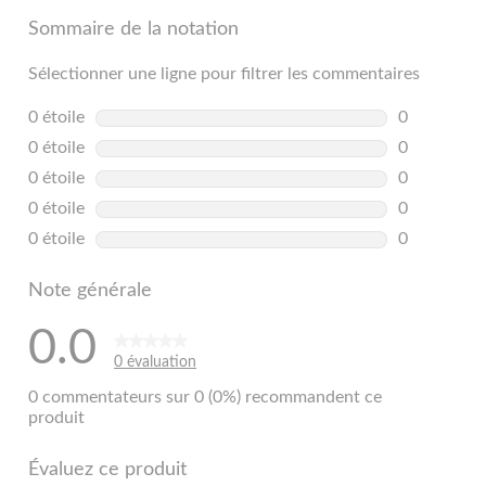
Sommaire de la notation
Sélectionner une ligne pour filtrer les commentaires
0 étoile
étoiles
0
0 commentai
0 étoile
étoiles
0
0 commentai
0 étoile
étoiles
0
0 commentai
0 étoile
étoiles
0
0 commentai
0 étoile
étoiles
0
0 commentai
Note générale
0.0
0 évaluation
0 commentateurs sur 0 (0%) recommandent ce
produit
Évaluez ce produit