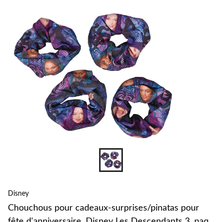
changer
Disney
Chouchous pour cadeaux-surprises/pinatas pour
fête d'anniversaire, Disney Les Descendants 3, paq.