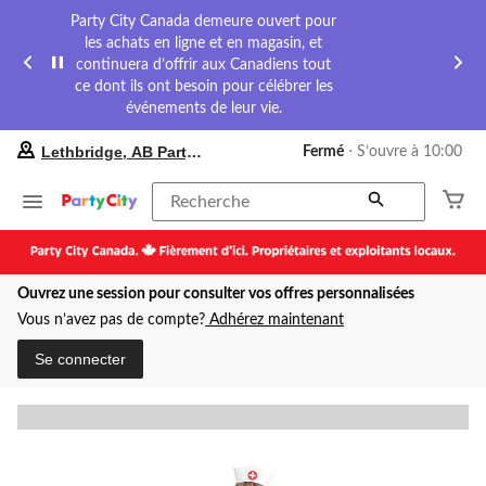
Party City Canada demeure ouvert pour
les achats en ligne et en magasin, et
continuera d’offrir aux Canadiens tout
ce dont ils ont besoin pour célébrer les
événements de leur vie.
votre
Lethbridge, AB Party City
Fermé
⋅ S’ouvre à 10:00
magasin
préféré
est
Recherche
Lethbridge,
AB
Party
City,
Ouvrez une session pour consulter vos offres personnalisées
courament
Fermé,
Vous n’avez pas de compte?
Adhérez maintenant
S’ouvre
à
Se connecter
à
10:00
cliquer
pour
changer