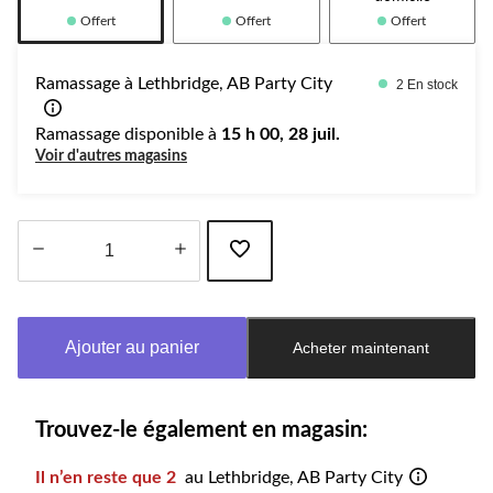
Offert
Offert
Offert
Ramassage à Lethbridge, AB Party City
2 En stock
Ramassage disponible à
15 h 00, 28 juil.
Voir d'autres magasins
Quantité
mise
à
Ajouter au panier
Acheter maintenant
jour
à
1
Trouvez-le également en magasin:
Il n’en reste que 2
au Lethbridge, AB Party City