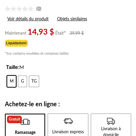
(0)
Aucune
cote
Voir détails du produit
Objets similaires
pour
ce
produit.
14,93 $
prix
±
Maintenant
Était
39,99 $
Lien
était
vers
Liquidation◊
39,99 $
la
même
*Sur certains modèles et certaines tailles
page.
Taille:
M
M
G
TG
Achetez-le en ligne :
Gratuit
Livraison à
Livraison express
Ramassage
domicile