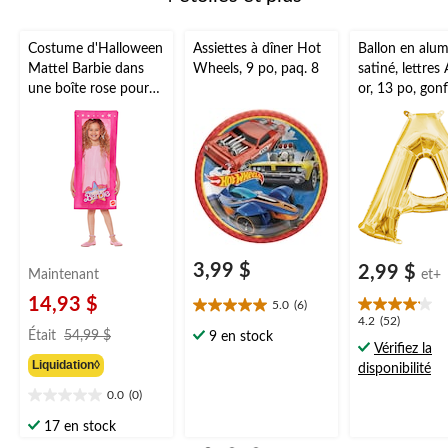
1
2
3
4
5
étoile.
étoiles.
étoiles.
étoiles.
étoiles.
Cette
Cette
Cette
Cette
Cette
Costume d'Halloween
Assiettes à dîner Hot
Ballon en alu
action
action
action
action
action
Mattel Barbie dans
Wheels, 9 po, paq. 8
satiné, lettres 
ouvrira
ouvrira
ouvrira
ouvrira
ouvrira
une boîte rose pour
or, 13 po, gonfl
le
le
le
le
le
enfant, standard, taille
pour
formulaire
formulaire
formulaire
formulaire
formulaire
unique
anniversaire/r
de
de
de
de
de
de diplômes/f
soumission.
soumission.
soumission.
soumission.
soumission.
prénatale/mar
3,99 $
2,99 $
Maintenant
et+
14,93 $
5.0
(6)
5.0
4.2
4.2
(52)
prix
étoile(s)
Était
54,99 $
9 en stock
étoile(s)
Vérifiez la
était
sur
sur
Liquidation◊
disponibilité
5.
54,99 $
5.
6
0.0
(0)
52
0.0
évaluations
évaluations
étoile(s)
17 en stock
sur