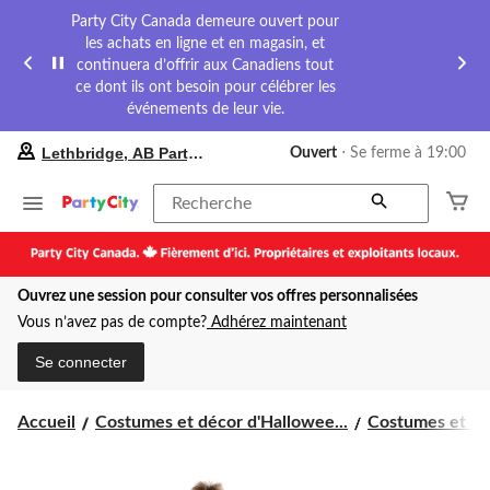
Party City Canada demeure ouvert pour
les achats en ligne et en magasin, et
continuera d’offrir aux Canadiens tout
ce dont ils ont besoin pour célébrer les
événements de leur vie.
votre
Lethbridge, AB Party City
Ouvert
⋅ Se ferme à 19:00
magasin
préféré
est
Recherche
Lethbridge,
AB
Party
City,
Ouvrez une session pour consulter vos offres personnalisées
courament
Ouvert,
Vous n’avez pas de compte?
Adhérez maintenant
Se
ferme
Se connecter
à
à
19:00
Accueil
Costumes et décor d'Hallowee...
Costumes et acc
cliquer
pour
changer