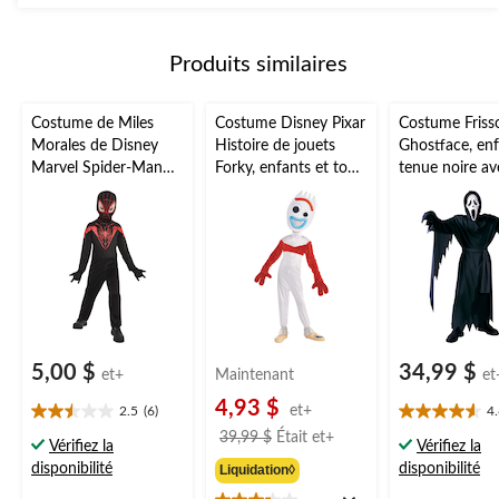
2
à
évaluations
partir
Produits similaires
de
69,99 $
Costume de Miles
Costume Disney Pixar
Costume Friss
Morales de Disney
Histoire de jouets
Ghostface, enf
Marvel Spider-Man
Forky, enfants et tout-
tenue noire av
pour enfants,
petits, combinaison
masque, tailles
combinaison
blanche avec masque,
noire/rouge avec
choix de tailles
masque, choix de
tailles
5,00 $
34,99 $
et+
Maintenant
et
4,93 $
et+
2.5
(6)
4
2.5
4.6
prix
39,99 $
Était
et+
étoile(s)
étoile(s)
Vérifiez la
Vérifiez la
était
sur
sur
disponibilité
disponibilité
Liquidation◊
à
5.
5.