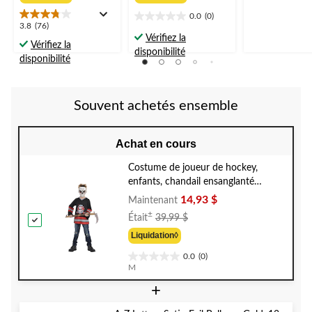
à
à
5.
partir
partir
5
0.0
(0)
0.0
3.8
3.8
(76)
évaluations
de
de
étoile(s)
Vérifiez la
étoile(s)
39,99 $
39,99 $
Vérifiez la
sur
disponibilité
sur
disponibilité
5.
5.
76
évaluations
Souvent achetés ensemble
Achat en cours
Costume de joueur de hockey,
enfants, chandail ensanglanté
noir/rouge avec masque, tailles
14,93 $
Maintenant
variées
Prix
±
Était
39,99 $
Était
Liquidation◊
39,99 $
0.0
(0)
0.0
M
étoile(s)
+
sur
5.