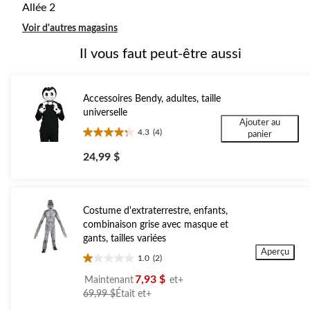
Allée 2
Voir d'autres magasins
Il vous faut peut-être aussi
Accessoires Bendy, adultes, taille
universelle
Ajouter au
4.3
(4)
panier
4.3
étoile(s)
24,99 $
sur
5.
4
évaluations
Costume d'extraterrestre, enfants,
combinaison grise avec masque et
gants, tailles variées
Aperçu
1.0
(2)
1.0
étoile(s)
7,93 $
Maintenant
et+
sur
prix
69,99 $
Était
et+
5.
était