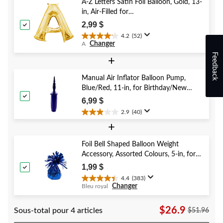
A-Z Letters Satin Foil Balloon, Gold, 13-
in, Air-Filled for
Birthday/Graduation/Baby
2,99 $
Shower/Wedding
4.2
(52)
4.2
Changer
A
étoile(s)
Feedback
sur
+
5.
52
Manual Air Inflator Balloon Pump,
évaluations
Blue/Red, 11-in, for Birthday/New
Year's Eve/Graduation/Baby
6,99 $
Shower/Wedding/Halloween
2.9
(40)
2.9
+
étoile(s)
sur
5.
Foil Bell Shaped Balloon Weight
40
Accessory, Assorted Colours, 5-in, for
évaluations
Birthday/Anniversary/Graduation/New
1,99 $
Year's Eve
4.4
(383)
4.4
Changer
Bleu royal
étoile(s)
sur
$26.9
Sous-total pour 4 articles
5.
$51.96
383