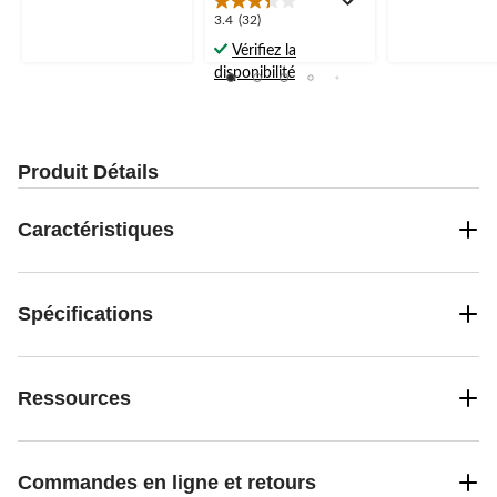
partir
6
10
3.4
3.4
(32)
évaluations
évaluations
de
étoile(s)
39,99 $
Vérifiez la
sur
disponibilité
5.
32
évaluations
Produit Détails
Caractéristiques
Spécifications
Ressources
Commandes en ligne et retours