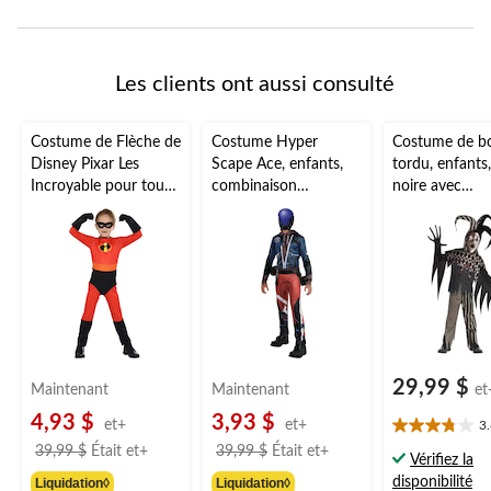
Les clients ont aussi consulté
Costume de Flèche de
Costume Hyper
Costume de b
Disney Pixar Les
Scape Ace, enfants,
tordu, enfants
Incroyable pour tout-
combinaison
noire avec
petits, combinaison
bleu/rouge avec
chemise/panta
rouge/noire avec
masque, tailles variées
peau/masque/
gants/masque/couvre
tailles variées
-bottes, choix de
tailles
29,99 $
Maintenant
Maintenant
et
4,93 $
3,93 $
et+
et+
3
3.8
prix
prix
39,99 $
Était
et+
39,99 $
Était
et+
étoile(s)
Vérifiez la
était
était
sur
disponibilité
Liquidation◊
Liquidation◊