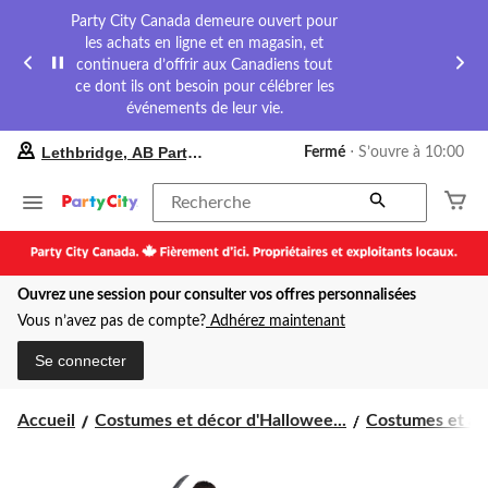
Party City Canada demeure ouvert pour
les achats en ligne et en magasin, et
continuera d’offrir aux Canadiens tout
ce dont ils ont besoin pour célébrer les
événements de leur vie.
votre
Lethbridge, AB Party City
Fermé
⋅ S’ouvre à 10:00
magasin
préféré
est
Recherche
Lethbridge,
AB
Party
City,
Ouvrez une session pour consulter vos offres personnalisées
courament
Fermé,
Vous n’avez pas de compte?
Adhérez maintenant
S’ouvre
à
Se connecter
à
10:00
cliquer
Accueil
Costumes et décor d'Hallowee...
Costumes et acc
pour
changer