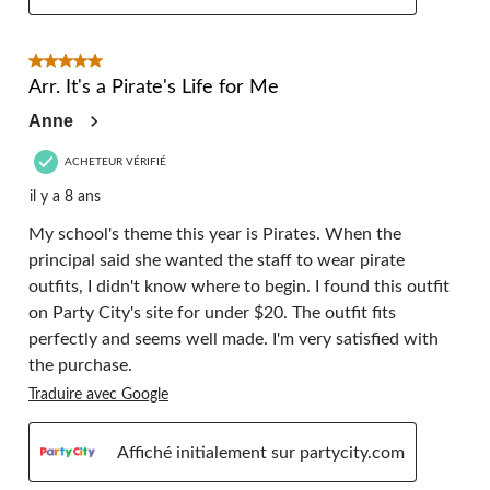
5 étoile(s) sur 5.
Arr. It's a Pirate's Life for Me
Anne
ACHETEUR VÉRIFIÉ
il y a 8 ans
My school's theme this year is Pirates. When the
principal said she wanted the staff to wear pirate
outfits, I didn't know where to begin. I found this outfit
on Party City's site for under $20. The outfit fits
perfectly and seems well made. I'm very satisfied with
the purchase.
Traduire avec Google
Affiché initialement sur partycity.com