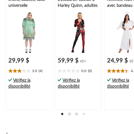
universelle
Harley Quinn, adultes
avec bandeau 
tailles variées
29,99 $
59,99 $
24,99 $
et+
et
3.0
(4)
0.0
(0)
4
3.0
0.0
4.4
étoile(s)
étoile(s)
étoile(s)
Vérifiez la
Vérifiez la
Vérifiez la
sur
sur
sur
disponibilité
disponibilité
disponibilité
5.
5.
5.
4
9
évaluations
évaluations