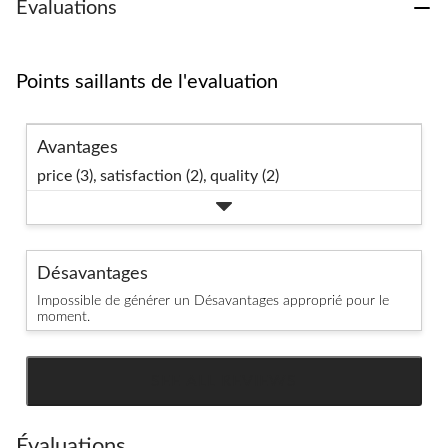
Évaluations
Points saillants de l'evaluation
Avantages
price (3),
satisfaction (2),
quality (2)
Désavantages
Impossible de générer un Désavantages approprié pour le
moment.
SEE ALL REVIEWS
Click
to
go
Évaluations