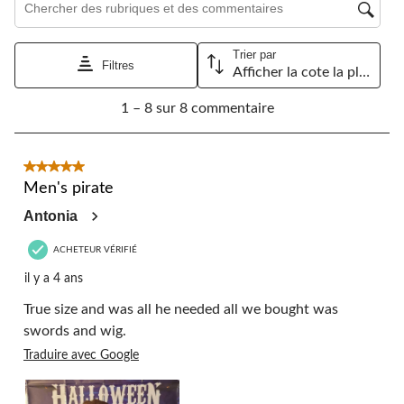
Trier par
Filtres
Afficher la cote la plus élevée à la plus faible
1
1 – 8 sur 8 commentaire
à
8
sur
8
5 étoile(s) sur 5.
commentaire.
Men's pirate
Antonia
ACHETEUR VÉRIFIÉ
il y a 4 ans
True size and was all he needed all we bought was
swords and wig.
Traduire avec Google