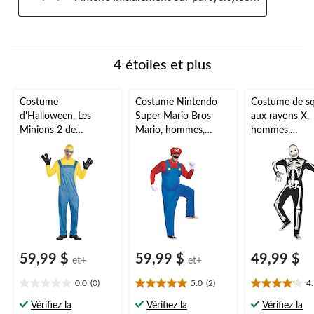
4 étoiles et plus
Costume
Costume Nintendo
Costume de sq
d'Halloween, Les
Super Mario Bros
aux rayons X,
Minions 2 de
Mario, hommes,
hommes,
Universal, adulte, plus
combinaison rouge
combinaison
d'options offertes
avec
noir/blanc ave
chapeau/gants/moust
masque et gants
ache, tailles variées
universelle
59,99 $
59,99 $
49,99 $
et+
et+
0.0
(0)
5.0
(2)
4
0.0
5.0
4.1
étoile(s)
étoile(s)
étoile(s)
Vérifiez la
Vérifiez la
Vérifiez la