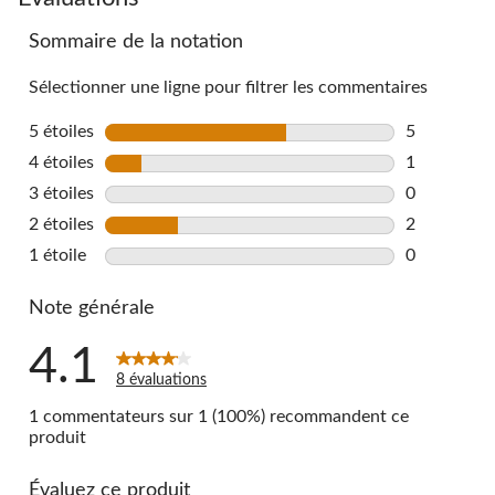
to
Sommaire de la notation
all
reviews
Sélectionner une ligne pour filtrer les commentaires
5 étoiles
étoiles
5
5 commentai
4 étoiles
étoiles
1
1 commentai
3 étoiles
étoiles
0
0 commentai
2 étoiles
étoiles
2
2 commentai
1 étoile
étoiles
0
0 commentai
Note générale
4.1
8 évaluations
1 commentateurs sur 1 (100%) recommandent ce
produit
Évaluez ce produit