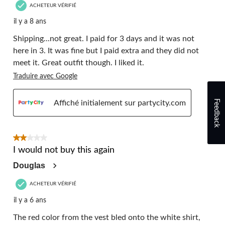
ACHETEUR VÉRIFIÉ
il y a 8 ans
Shipping...not great. I paid for 3 days and it was not
here in 3. It was fine but I paid extra and they did not
meet it. Great outfit though. I liked it.
Traduire avec Google
Feedback
Affiché initialement sur partycity.com
2 étoile(s) sur 5.
I would not buy this again
Douglas
ACHETEUR VÉRIFIÉ
il y a 6 ans
The red color from the vest bled onto the white shirt,