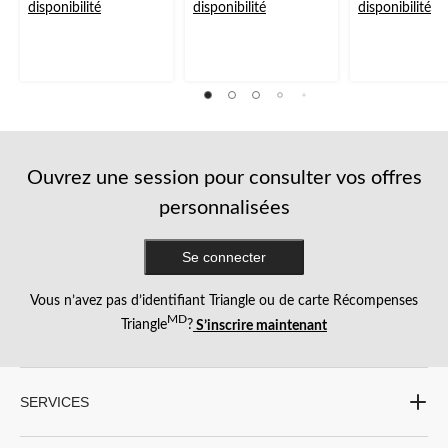
sur
sur
sur
disponibilité
disponibilité
disponibilité
5.
5.
5.
2
17
évaluations
évaluations
Ouvrez une session pour consulter vos offres
personnalisées
Se connecter
Vous n’avez pas d’identifiant Triangle ou de carte Récompenses
MD
Triangle
?
S’inscrire maintenant
SERVICES