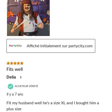
Affiché initialement sur partycity.com
5 étoile(s) sur 5.
Fits well
Delia
ACHETEUR VÉRIFIÉ
il y a 7 ans
Fit my husband well he's a size XL and I bought him a
plus size