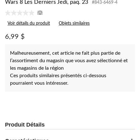
Wars 8 Les Derniers Jedi, paq. 23
#843-6469-4
(0)
Aucune
cote
Voir détails du produit
Objets similaires
pour
ce
produit.
6,99 $
Lien
vers
la
Malheureusement, cet article ne fait plus partie de
même
page.
l’assortiment du magasin que vous avez sélectionné et
les magasins de la région
Ces produits similaires présentés ci-dessous
pourraient vous intéresser.
Produit Détails