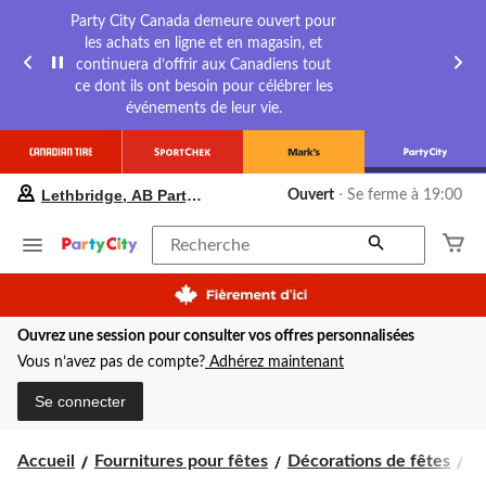
Party City Canada demeure ouvert pour
les achats en ligne et en magasin, et
continuera d’offrir aux Canadiens tout
ce dont ils ont besoin pour célébrer les
événements de leur vie.
votre
Lethbridge, AB Party City
Ouvert
⋅ Se ferme à 19:00
magasin
préféré
est
Recherche
Lethbridge,
AB
Party
City,
Ouvrez une session pour consulter vos offres personnalisées
courament
Ouvert,
Vous n’avez pas de compte?
Adhérez maintenant
Se
ferme
Se connecter
à
à
19:00
Accueil
Fournitures pour fêtes
Décorations de fêtes
Dé
cliquer