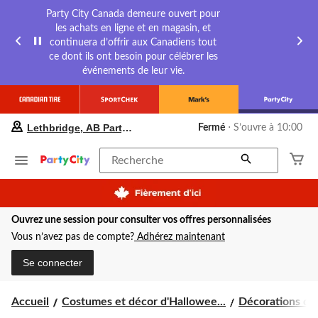
Party City Canada demeure ouvert pour
les achats en ligne et en magasin, et
continuera d’offrir aux Canadiens tout
ce dont ils ont besoin pour célébrer les
événements de leur vie.
votre
Lethbridge, AB Party City
Fermé
⋅ S’ouvre à 10:00
magasin
préféré
est
Recherche
Lethbridge,
AB
Party
City,
Ouvrez une session pour consulter vos offres personnalisées
courament
Fermé,
Vous n’avez pas de compte?
Adhérez maintenant
S’ouvre
à
Se connecter
à
10:00
cliquer
Accueil
Costumes et décor d'Hallowee...
Décorations d'H
pour