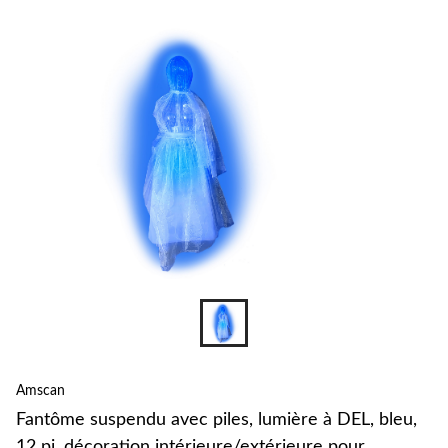
changer
Amscan
Fantôme suspendu avec piles, lumière à DEL, bleu,
12 pi, décoration intérieure/extérieure pour