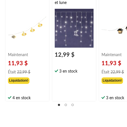
et lune
12,99 $
Maintenant
Maintenant
11,93 $
11,93 $
prix
pr
3 en stock
Était
22,99 $
Était
22,99 $
était
ét
Liquidation◊
Liquidation◊
22,99 $
2
4 en stock
3 en stock