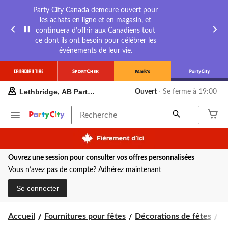
Party City Canada demeure ouvert pour
les achats en ligne et en magasin, et
continuera d’offrir aux Canadiens tout
ce dont ils ont besoin pour célébrer les
événements de leur vie.
votre
Lethbridge, AB Party City
Ouvert
⋅ Se ferme à 19:00
magasin
préféré
est
Recherche
Lethbridge,
AB
Party
City,
Ouvrez une session pour consulter vos offres personnalisées
courament
Ouvert,
Vous n’avez pas de compte?
Adhérez maintenant
Se
ferme
Se connecter
à
à
19:00
Accueil
Fournitures pour fêtes
Décorations de fêtes
D
cliquer