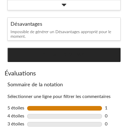
Désavantages
Impossible de générer un Désavantages approprié pour le
moment.
SEE ALL REVIEWS
Click
to
go
Évaluations
to
Sommaire de la notation
all
reviews
Sélectionner une ligne pour filtrer les commentaires
5 étoiles
étoiles
1
1 commentai
4 étoiles
étoiles
0
0 commentai
3 étoiles
étoiles
0