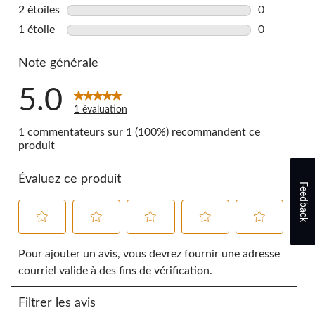
0 commentai
2 étoiles
étoiles
0
0 commentai
1 étoile
étoiles
0
0 commentai
Note générale
5.0
1 évaluation
1 commentateurs sur 1 (100%) recommandent ce
produit
Évaluez ce produit
Feedback
Sélectionnez
Sélectionnez
Sélectionnez
Sélectionnez
Sélectionnez
pour
pour
pour
pour
pour
Pour ajouter un avis, vous devrez fournir une adresse
évaluer
évaluer
évaluer
évaluer
évaluer
courriel valide à des fins de vérification.
l'article
l'article
l'article
l'article
l'article
à
à
à
à
à
Filtrer les avis
1
2
3
4
5