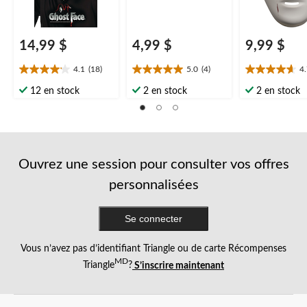
14,99 $
4,99 $
9,99 $
4.1
(18)
5.0
(4)
4
4.1
5.0
4.7
étoile(s)
étoile(s)
étoile(s)
12 en stock
2 en stock
2 en stock
sur
sur
sur
5.
5.
5.
18
4
3
évaluations
évaluations
évaluations
Ouvrez une session pour consulter vos offres
personnalisées
Se connecter
Vous n’avez pas d’identifiant Triangle ou de carte Récompenses
MD
Triangle
?
S’inscrire maintenant