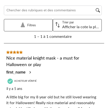
étoile.
étoiles.
étoiles.
étoiles.
étoiles.
Cette
Cette
Cette
Cette
Cette
Zone de recherche de sujet et d'avis
action
action
action
action
action
ouvrira
ouvrira
ouvrira
ouvrira
ouvrira
le
le
le
le
le
Trier par
formulaire
formulaire
formulaire
formulaire
formulaire
Filtres
Afficher la cote la plus élevée à la plus faible
de
de
de
de
de
1
soumission.
soumission.
soumission.
soumission.
soumission.
1 – 1 à 1 commentaire
à
1
à
1
5 étoile(s) sur 5.
commentaire.
Nice material knight mask - a must for
Halloween or play
first_name
ACHETEUR VÉRIFIÉ
il y a 5 ans
A little big for my 8 year old but he still loved wearing
it for Halloween! Really nice material and reasonably