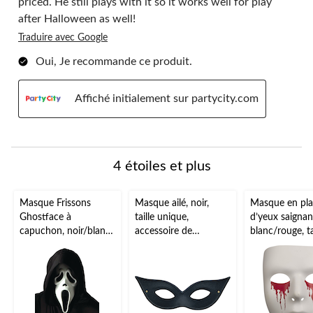
priced. He still plays with it so it works well for play
after Halloween as well!
Traduire avec Google
Oui, Je recommande ce produit.
Affiché initialement sur partycity.com
4 étoiles et plus
Masque Frissons
Masque ailé, noir,
Masque en pla
Ghostface à
taille unique,
d’yeux saignan
capuchon, noir/blanc,
accessoire de
blanc/rouge, ta
taille unique,
costume à porter
unique, access
accessoire de
pour l'Halloween
costume à por
costume à porter
pour l'Hallow
pour l'Halloween