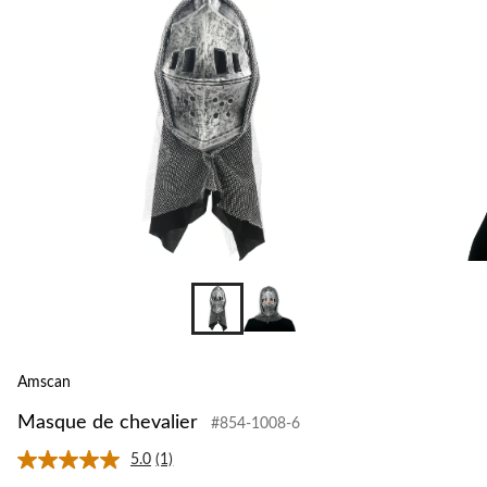
Amscan
Masque de chevalier
#854-1008-6
5.0
(1)
Lire
1