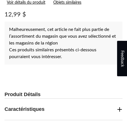
Voir détails du produit
Objets similaires
pour
ce
produit.
12,99 $
Lien
vers
la
Malheureusement, cet article ne fait plus partie de
même
page.
l’assortiment du magasin que vous avez sélectionné et
les magasins de la région
Ces produits similaires présentés ci-dessous
Feedback
pourraient vous intéresser.
Produit Détails
Caractéristiques