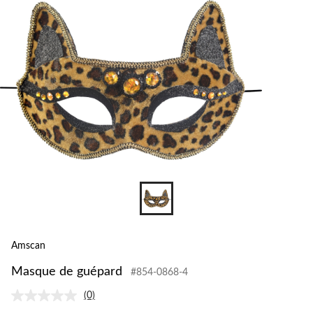
Amscan
Masque de guépard
#854-0868-4
(0)
Aucune
cote