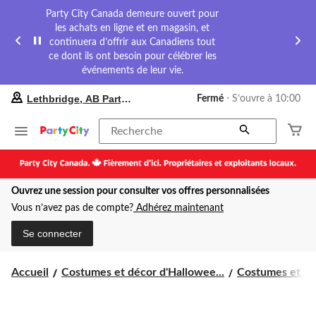
Party City Canada demeure ouvert pour
les achats en ligne et en magasin, et
continuera d’offrir aux Canadiens tout
ce dont ils ont besoin pour célébrer les
événements de leur vie.
votre
Lethbridge, AB Party City
Fermé
⋅ S’ouvre à 10:00
magasin
préféré
est
Recherche
Lethbridge,
AB
Party
City,
Ouvrez une session pour consulter vos offres personnalisées
courament
Fermé,
Vous n’avez pas de compte?
Adhérez maintenant
S’ouvre
à
Se connecter
à
10:00
cliquer
Accueil
Costumes et décor d'Hallowee...
Costumes et acc
pour
changer