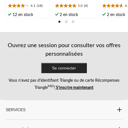
4.1
(18)
5.0
(4)
4
4.1
5.0
4.7
étoile(s)
étoile(s)
étoile(s)
12 en stock
2 en stock
2 en stock
sur
sur
sur
5.
5.
5.
18
4
3
évaluations
évaluations
évaluations
Ouvrez une session pour consulter vos offres
personnalisées
Se connecter
Vous n’avez pas d’identifiant Triangle ou de carte Récompenses
MD
Triangle
?
S’inscrire maintenant
SERVICES