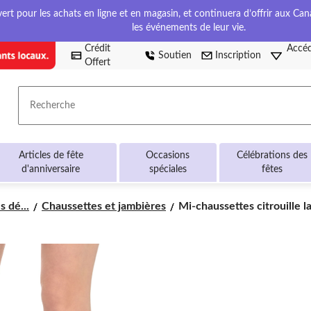
t pour les achats en ligne et en magasin, et continuera d’offrir aux Cana
les événements de leur vie.
Crédit
Accéd
Soutien
Inscription
Offert
Recherche
Articles de fête
Occasions
Célébrations des
d'anniversaire
spéciales
fêtes
Mi-
 dé...
Chaussettes et jambières
Mi-chaussettes citrouille la.
chaussettes
citrouille
lanterne
pour
adulte,
orange/noir,
taille