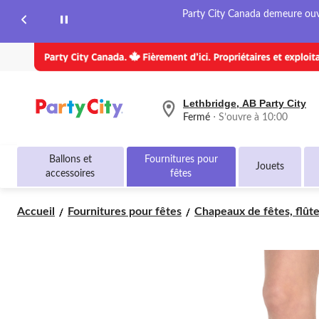
page.
Party City Canada demeure ouver
Lethbridge, AB Party City
votre
Fermé
⋅ S’ouvre à 10:00
magasin
préféré
est
Ballons et
Fournitures pour
Lethbridge,
Jouets
accessoires
fêtes
AB
Party
City,
Accueil
Fournitures pour fêtes
Chapeaux de fêtes, flûtes
courament
Fermé,
S’ouvre
à
à
10:00
cliquer
pour
changer