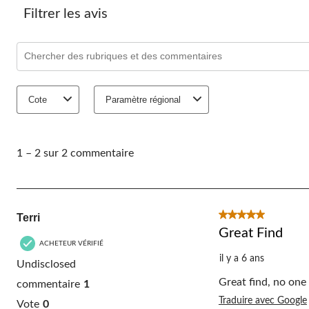
Filtrer les avis
Zone de recherche de sujet et d'avis
Cote
Paramètre régional
1
à
1 – 2 sur 2 commentaire
2
sur
2
commentaire.
5 étoile(s) sur 5.
Terri
Great Find
ACHETEUR VÉRIFIÉ
il y a 6 ans
Undisclosed
Great find, no one
commentaire
1
Traduire avec Google
Vote
0