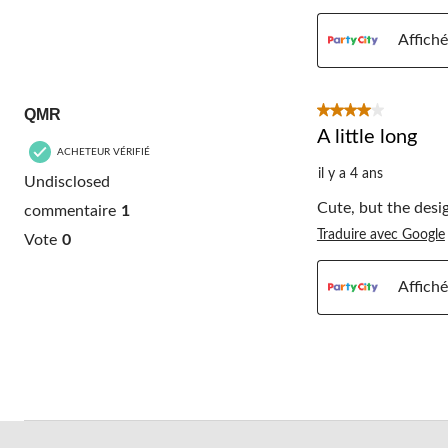
Affiché
4 étoile(s) sur 5.
QMR
A little long
ACHETEUR VÉRIFIÉ
il y a 4 ans
Undisclosed
Cute, but the desi
commentaire
1
Traduire avec Google
Vote
0
Affiché