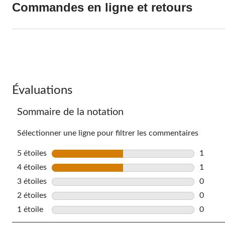
Commandes en ligne et retours
Évaluations
Sommaire de la notation
Sélectionner une ligne pour filtrer les commentaires
5 étoiles
étoiles
1
1 comme
4 étoiles
étoiles
1
1 comme
3 étoiles
étoiles
0
0 comme
2 étoiles
étoiles
0
0 comme
1 étoile
étoiles
0
0 comme