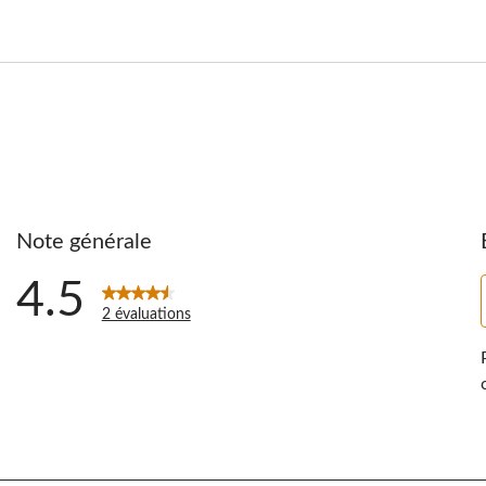
Note générale
4.5
2 évaluations
ntaires avec 5 étoiles.
ntaires avec 4 étoiles.
ntaires avec 3 étoiles.
ntaires avec 2 étoiles.
ntaire avec 1 étoile.