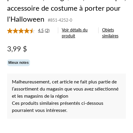
accessoire de costume à porter pour
l'Halloween
#851-4252-0
Voir détails du
Objets
4.5
(2)
Lire
produit
similaires
les
2
commentaires.
3,99 $
Lien
vers
la
Mieux notes
même
page.
Malheureusement, cet article ne fait plus partie de
l’assortiment du magasin que vous avez sélectionné
et les magasins de la région
Ces produits similaires présentés ci-dessous
pourraient vous intéresser.