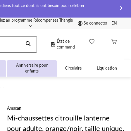
diens tout ce dont ils ont besoin pour célébrer
ez au programme Récompenses Triangle
Se connecter
EN
État de
command
Anniversaire pour
Circulaire
Liquidation
enfants
..
Amscan
Mi-chaussettes citrouille lanterne
pour adulte, orange/noir, taille unique,