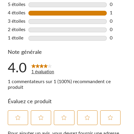
5 étoiles
étoiles
0
0 commentai
4 étoiles
étoiles
1
1 commentai
3 étoiles
étoiles
0
0 commentai
2 étoiles
étoiles
0
0 commentai
1 étoile
étoiles
0
0 commentai
Note générale
4.0
1 évaluation
1 commentateurs sur 1 (100%) recommandent ce
produit
Évaluez ce produit
Sélectionnez
Sélectionnez
Sélectionnez
Sélectionnez
Sélectionnez
pour
pour
pour
pour
pour
Pour ajouter un avis, vous devrez fournir une adresse