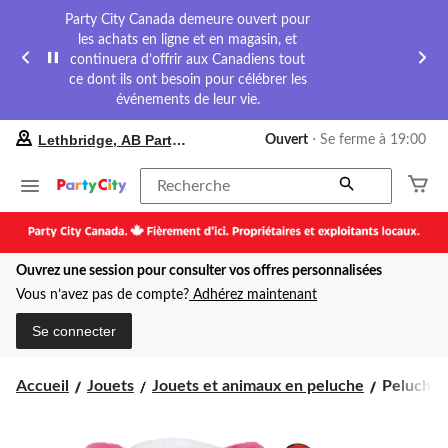
Party City Canada demeure ouvert pour
les achats en ligne et en magasin, et
continuera d’offrir aux Canadiens tout
ce dont ils ont besoin pour célébrer les
événements de leur vie.
votre
Lethbridge, AB Party City
Ouvert
⋅ Se ferme à 19:00
magasin
préféré
est
Recherche
Lethbridge,
AB
Party
City,
Ouvrez une session pour consulter vos offres personnalisées
courament
Ouvert,
Vous n’avez pas de compte?
Adhérez maintenant
Se
ferme
Se connecter
à
à
19:00
Peluche
Accueil
Jouets
Jouets et animaux en peluche
Peluche T
cliquer
Tabor
pour
le
changer
tigre