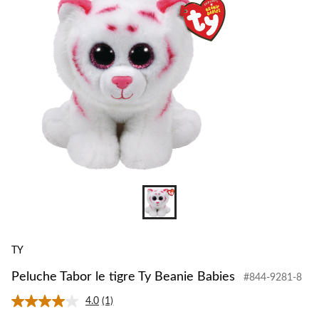
Ty
Beanie
Babies
TY
Peluche Tabor le tigre Ty Beanie Babies
#844-9281-8
4.0
(1)
Lire
1