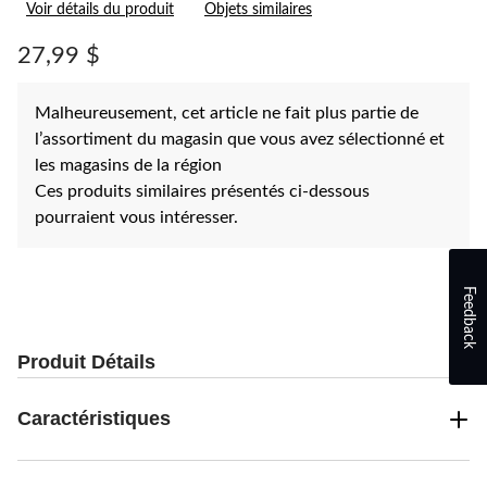
Voir détails du produit
Objets similaires
pour
ce
produit.
27,99 $
Lien
vers
la
Malheureusement, cet article ne fait plus partie de
même
page.
l’assortiment du magasin que vous avez sélectionné et
les magasins de la région
Ces produits similaires présentés ci-dessous
pourraient vous intéresser.
Feedback
Produit Détails
Caractéristiques