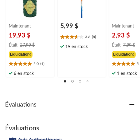
5,99 $
Maintenant
Maintenant
19,93 $
2,93 $
3.6
(8)
3.6
prix
pr
étoile(s)
Était
27,99 $
Était
7,99 $
19 en stock
était
ét
sur
Liquidation◊
Liquidation◊
27,99 $
7
5.
8
5.0
(1)
5
5.0
5.0
évaluations
étoile(s)
étoile(s)
6 en stock
1 en stock
sur
sur
5.
5.
1
1
évaluation
évaluation
Évaluations
Évaluations