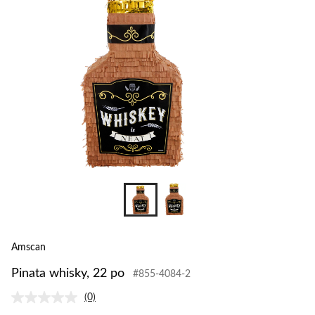
Amscan
Pinata whisky, 22 po
#855-4084-2
(0)
Aucune
cote