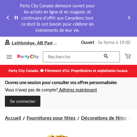
Party City Canada demeure ouvert pour
les achats en ligne et en magasin, et
continuera d’offrir aux Canadiens tout
ce dont ils ont besoin pour célébrer les
événements de leur vie.
votre
Lethbridge, AB Party City
Ouvert
⋅ Se ferme à 19:00
magasin
préféré
est
Recherche
Lethbridge,
AB
Party
City,
Ouvrez une session pour consulter vos offres personnalisées
courament
Ouvert,
Vous n’avez pas de compte?
Adhérez maintenant
Se
ferme
Se connecter
à
à
19:00
Accueil
Fournitures pour fêtes
Décorations de fêtes
D
cliquer
pour
changer