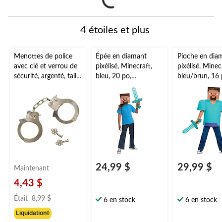
4 étoiles et plus
Menottes de police
Épée en diamant
Pioche en dia
avec clé et verrou de
pixélisé, Minecraft,
pixélisé, Minec
sécurité, argenté, taille
bleu, 20 po,
bleu/brun, 16 
unique, accessoire de
accessoire de
accessoire de
costume à porter
costume à porter
costume à por
pour l'Halloween
pour l'Halloween
pour l'Hallow
24,99 $
29,99 $
Maintenant
4,43 $
prix
Était
8,99 $
6 en stock
6 en stock
était
Liquidation◊
8,99 $