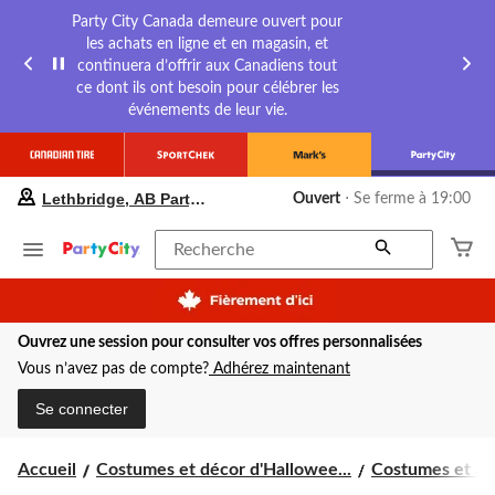
Party City Canada demeure ouvert pour
les achats en ligne et en magasin, et
continuera d’offrir aux Canadiens tout
ce dont ils ont besoin pour célébrer les
événements de leur vie.
votre
Lethbridge, AB Party City
Ouvert
⋅ Se ferme à 19:00
magasin
préféré
est
Recherche
Lethbridge,
AB
Party
City,
Ouvrez une session pour consulter vos offres personnalisées
courament
Ouvert,
Vous n’avez pas de compte?
Adhérez maintenant
Se
ferme
Se connecter
à
à
19:00
Accueil
Costumes et décor d'Hallowee...
Costumes et acc
cliquer