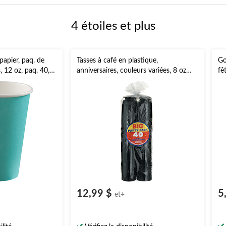
4 étoiles et plus
papier, paq. de
Tasses à café en plastique,
Go
, 12 oz, paq. 40,
anniversaires, couleurs variées, 8 oz
fê
grâces/réveillon
paq. 20
po
anniversaire
gr
12,99 $
5
et+