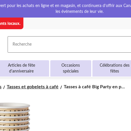
t pour les achats en ligne et en magasin, et continuera d’offrir aux Cana
les événements de leur vie.
Recherche
Articles de fête
Occasions
Célébrations des
d'anniversaire
spéciales
fêtes
Tasses
s
Tasses et gobelets à café
Tasses à café Big Party en p...
à
café
Big
Party
en
papier
kraft,