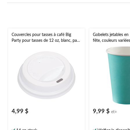
Couvercles pour tasses à café Big
Gobelets jetables en 
Party pour tasses de 12 oz, blanc, paq.
fête, couleurs variées
40
pour Noël/Action de 
du Nouvel An/fête d'
4,99 $
9,99 $
et+