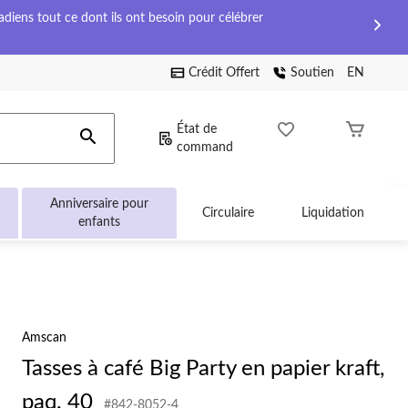
diens tout ce dont ils ont besoin pour célébrer
Crédit Offert
Soutien
EN
État de
command
Anniversaire pour
Circulaire
Liquidation
enfants
Amscan
Tasses à café Big Party en papier kraft,
paq. 40
#842-8052-4