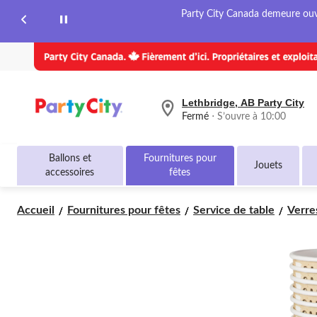
Party City Canada demeure ouver
Lethbridge, AB Party City
votre
Fermé
⋅ S’ouvre à 10:00
magasin
préféré
est
Ballons et
Fournitures pour
Lethbridge,
Jouets
accessoires
fêtes
AB
Party
City,
Accueil
Fournitures pour fêtes
Service de table
Verre
courament
Fermé,
S’ouvre
à
à
10:00
cliquer
pour
changer