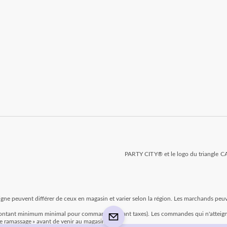
PARTY CITY® et le logo du triangle C
 ligne peuvent différer de ceux en magasin et varier selon la région. Les marchands peuv
 montant minimum minimal pour commander (avant taxes). Les commandes qui n'atteign
le ramassage » avant de venir au magasin.