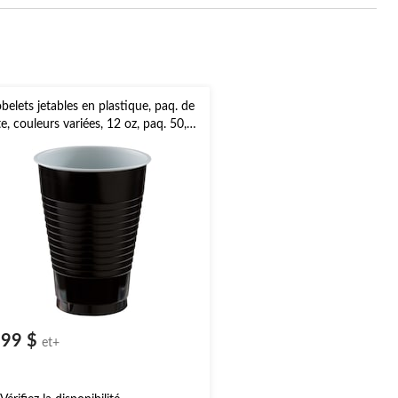
belets jetables en plastique, paq. de
te, couleurs variées, 12 oz, paq. 50,
ur Noël/Action de
âces/réveillon/fête d'anniversaire
,99 $
et+