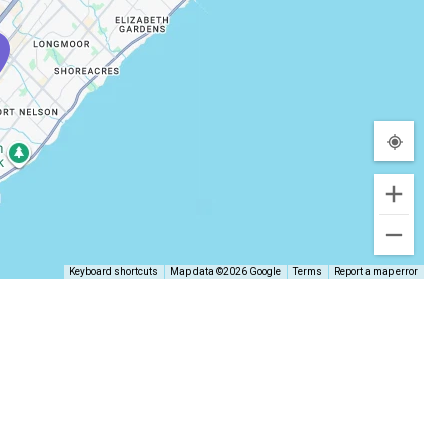
Keyboard shortcuts
Map data ©2026 Google
Terms
Report a map error