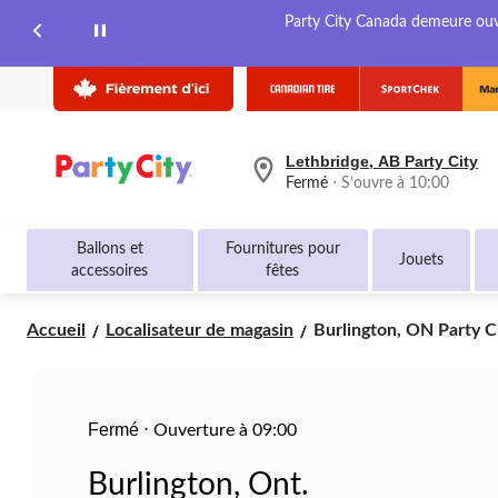
Party City Canada demeure ouver
Lethbridge, AB Party City
votre
Fermé
⋅ S’ouvre à 10:00
magasin
préféré
est
Ballons et
Fournitures pour
Lethbridge,
Jouets
accessoires
fêtes
AB
Party
City,
Burlington,
Accueil
Localisateur de magasin
Burlington, ON Party C
courament
ON
Fermé,
S’ouvre
Party
à
City
à
10:00
Fermé
⋅
Ouverture à 09:00
cliquer
pour
Burlington, Ont.
changer