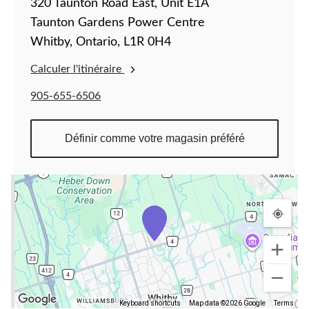
320 Taunton Road East, Unit E1A
Taunton Gardens Power Centre
Whitby, Ontario, L1R 0H4
Calculer l'itinéraire
905-655-6506
Définir comme votre magasin préféré
Keyboard shortcuts
Map data ©2026 Google
Terms