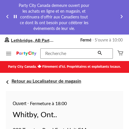
Party City Canada demeure ouvert pour
les achats en ligne et en magasin, et
continuera d’offrir aux Canadiens tout
ce dont ils ont besoin pour célébrer les
événements de leur vie.
votre
Lethbridge, AB Party City
Fermé
⋅ S’ouvre à 10:00
magasin
préféré
est
Recherche
Lethbridge,
AB
Party
City,
courament
Retour au Localisateur de magasin
Fermé,
S’ouvre
à
à
10:00
Ouvert
⋅
Fermeture à 18:00
cliquer
pour
Whitby, Ont..
changer