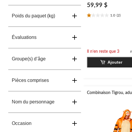
59,99 $
Poids du paquet (kg)
1.0
(2)
1.0
étoile(s)
sur
5.
Évaluations
2
évaluations
Il n’en reste que 3
#
Groupe(s) d’âge
Ajouter
Pièces comprises
Combinaison Tigrou, adu
Nom du personnage
Occasion