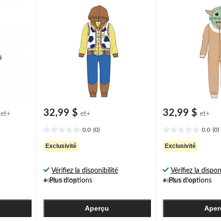
masque, multicolore, adulte, plus
adulte, plus d'optio
d'options offertes
32,99 $
32,99 $
et+
et+
et+
0.0
(0)
0.0
(0)
0.0
0.0
étoile(s)
étoile(s)
Exclusivité
Exclusivité
sur
sur
5.
5.
Vérifiez la disponibilité
Vérifiez la dispon
$
+ Plus d'options
+ Plus d'options
#855-5785X
#855-5700X
Aperçu
Aper