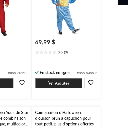
69,99 $
0.0
(0)
0.0
étoile(s)
sur
5.
En stock en ligne
#855-2019-2
#855-5355-2
r
Ajouter
en Yoda de Star
Combinaison d'Halloween
re combinaison
d'ourson brun à capuchon pour
e, multicolore,
tout-petit, plus d'options offertes