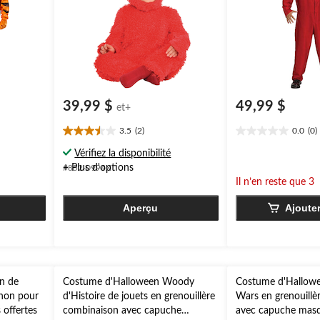
39,99 $
49,99 $
et+
3.5
(2)
0.0
(0)
3.5
0.0
étoile(s)
étoile(s)
Vérifiez la disponibilité
sur
sur
+ Plus d'options
#852-0994X
5.
5.
Il n’en reste que 3
2
évaluations
Aperçu
Ajoute
n de
Costume d'Halloween Woody
Costume d'Hallowe
chon pour
d'Histoire de jouets en grenouillère
Wars en grenouillè
 offertes
combinaison avec capuche
avec capuche masqu