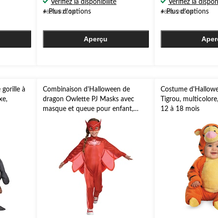
Vérifiez la disponibilité
Vérifiez la dispon
sur
sur
+ Plus d'options
+ Plus d'options
#855-8211X
#855-2058X
5.
5.
Aperçu
Aper
gorille à
Combinaison d'Halloween de
Costume d'Hallow
xe,
dragon Owlette PJ Masks avec
Tigrou, multicolore
masque et queue pour enfant,
12 à 18 mois
tailles variées