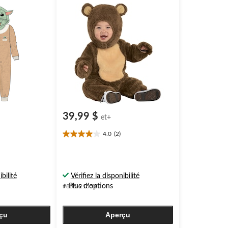
ns offertes
39,99 $
et+
4.0
(2)
4.0
étoile(s)
sur
5.
ibilité
Vérifiez la disponibilité
2
évaluations
+ Plus d'options
#855-2155X
çu
Aperçu