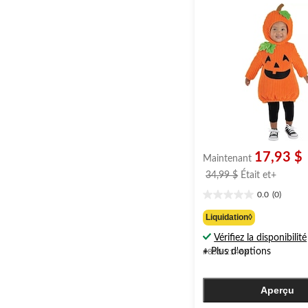
17,93 $
Maintenant
prix
34,99 $
Était
et+
était
0.0
(0)
0.0
à
étoile(s)
partir
Liquidation◊
sur
de
Vérifiez la disponibilité
5.
34,99 
+ Plus d'options
#855-2146X
Aperçu