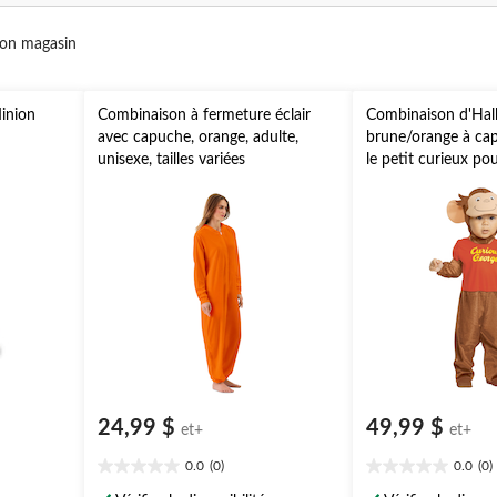
mon magasin
inion
Combinaison à fermeture éclair
Combinaison d'Hal
avec capuche, orange, adulte,
brune/orange à ca
unisexe, tailles variées
le petit curieux pou
plus d'options offe
24,99 $
49,99 $
et+
et+
0.0
(0)
0.0
(0)
0.0
0.0
étoile(s)
étoile(s)