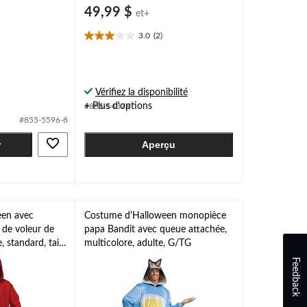
49,99 $
et+
3.0
(2)
3.0
étoile(s)
sur
5.
Vérifiez la disponibilité
2
évaluations
+ Plus d'options
#855-5437X
#855-5596-8
r
Aperçu
en avec
Costume d'Halloween monopièce
de voleur de
papa Bandit avec queue attachée,
 standard, taille
multicolore, adulte, G/TG
Feedback