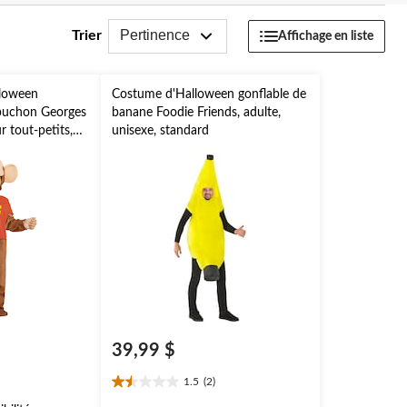
Pertinence
Trier
Affichage en liste
loween
Costume d'Halloween gonflable de
puchon Georges
banane Foodie Friends, adulte,
r tout-petits,
unisexe, standard
rtes
39,99 $
1.5
(2)
1.5
étoile(s)