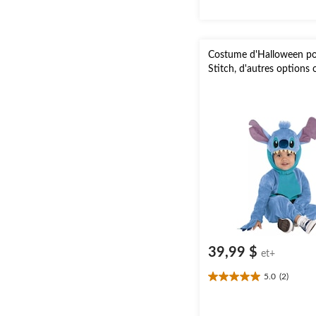
Costume d'Halloween po
Stitch, d'autres options 
39,99 $
et+
5.0
(2)
5.0
étoile(s)
sur