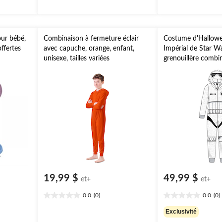
ur bébé,
Combinaison à fermeture éclair
Costume d'Hallowe
offertes
avec capuche, orange, enfant,
Impérial de Star W
unisexe, tailles variées
grenouillère combi
capuche masque, bl
plus d'options offe
19,99 $
49,99 $
et+
et+
0.0
(0)
0.0
(0)
0.0
0.0
étoile(s)
étoile(s)
Exclusivité
sur
sur