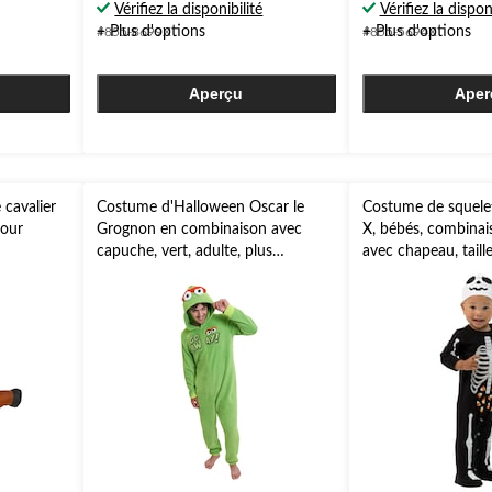
Vérifiez la disponibilité
Vérifiez la dispon
5.
5.
+ Plus d'options
+ Plus d'options
#855-8699X
#855-5694X
Aperçu
Aper
cavalier
Costume d'Halloween Oscar le
Costume de squele
pour
Grognon en combinaison avec
X, bébés, combinai
capuche, vert, adulte, plus
avec chapeau, taille
d'options offertes