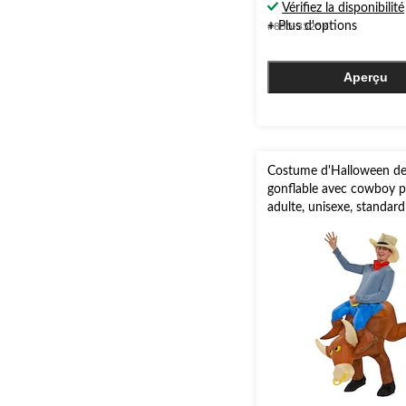
5.
Vérifiez la disponibilité
2
+ Plus d'options
#855-3525X
évaluations
Aperçu
Costume d'Halloween de 
gonflable avec cowboy 
adulte, unisexe, standard