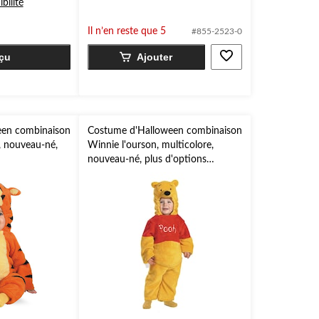
ibilité
sur
5.
Il n’en reste que 5
#855-2523-0
2
évaluations
çu
Ajouter
een combinaison
Costume d'Halloween combinaison
, nouveau-né,
Winnie l'ourson, multicolore,
nouveau-né, plus d'options
disponibles