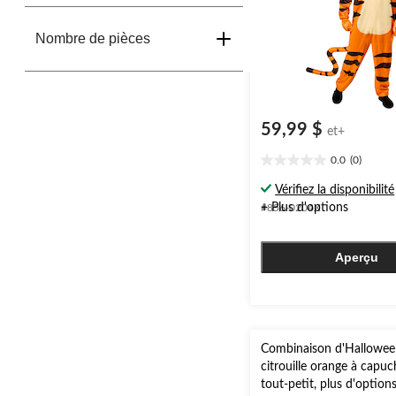
Nombre de pièces
59,99 $
et+
0.0
(0)
0.0
étoile(s)
Vérifiez la disponibilité
sur
+ Plus d'options
#856-0204X
5.
Aperçu
Combinaison d'Hallowee
citrouille orange à capu
tout-petit, plus d'options