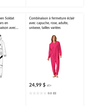
en Soldat
Combinaison à fermeture éclair
ars en
avec capuche, rose, adulte,
naison avec
unisexe, tailles variées
anc, adulte,
rtes
24,99 $
et+
0.0
(0)
0.0
étoile(s)
sur