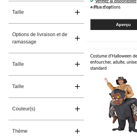
Vérifiez la disponibilité
sur
+ Plus d'options
#851-4753X
5.
Taille
25
évaluations
Aperçu
Options de livraison et de
ramassage
Costume d'Halloween de 
enfourcher, adulte, unise
Taille
standard
Taille
Couleur(s)
Thème