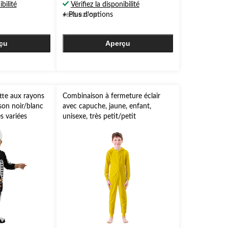
ibilité
Vérifiez la disponibilité
5.
+ Plus d'options
#855-8295X
çu
Aperçu
tte aux rayons
Combinaison à fermeture éclair
son noir/blanc
avec capuche, jaune, enfant,
s variées
unisexe, très petit/petit