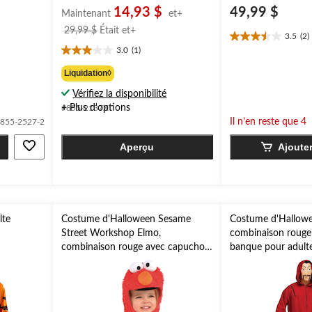
14,93 $
49,99 $
Maintenant
et+
prix
29,99 $
Était
et+
3.5
(2)
3.5
était
3.0
(1)
étoile(s)
3.0
à
sur
étoile(s)
partir
Liquidation◊
5.
sur
de
Vérifiez la disponibilité
2
5.
29,99 $
évaluations
+ Plus d'options
1
#855-2137X
évaluation
Il n’en reste que 4
855-2527-2
Aperçu
Ajoute
lte
Costume d'Halloween Sesame
Costume d'Hallowe
Street Workshop Elmo,
combinaison rouge 
combinaison rouge avec capuchon,
banque pour adulte,
bébés/tout-petits, tailles variées
unique