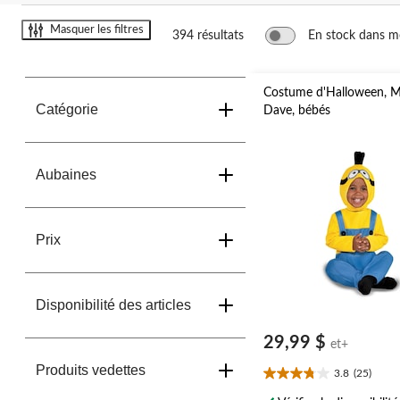
changer
Masquer les filtres
394 résultats
En stock dans 
Costume d'Halloween, M
Catégorie
Dave, bébés
Aubaines
Prix
Disponibilité des articles
29,99 $
et+
Produits vedettes
3.8
(25)
3.8
étoile(s)