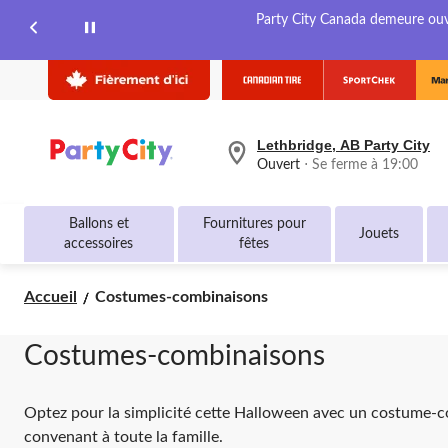
Party City Canada demeure ouver
Lethbridge, AB Party City
votre
Ouvert
⋅ Se ferme à 19:00
magasin
préféré
est
Ballons et
Fournitures pour
Lethbridge,
Jouets
accessoires
fêtes
AB
Party
City,
Costumes-
Accueil
Costumes-combinaisons
courament
combinaisons
Ouvert,
Se
ferme
Costumes-combinaisons
à
à
19:00
Optez pour la simplicité cette Halloween avec un costume-c
cliquer
pour
convenant à toute la famille.