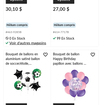
30,10 $
27,00 $
Hélium compris
Hélium compris
#463-9285B
#614-7717B
0 En Stock
99 En Stock
Voir d'autres magasins
Bouquet de ballons en
Bouquet de ballon
aluminium satiné ballon
Happy Birthday
de soccer/étoile,
papillon avec ballons en
blanc/noir/vert, paq. 5,
latex roses et violets,
gonflement à l'hélium
10 pièces, gonflement à
et ruban inclus, pour
l’hélium et ruban inclus,
fête sportive
pour fête d’anniversaire
d’enfant