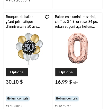
+ Plus d'options
Bouquet de ballon
Ballon en aluminium satiné,
géant prismatique
chiffres 0 à 9, or rose, 34 po,
d’anniversaire 50 avec
ruban et gonflage hélium
ballons en latex,
compris, anniversaire/remise
doré/argenté, 10
de diplômes/jour de l'An
pièces, gonflage à
l'hélium et ruban inclus
Options
Options
30,10 $
16,99 $
et+
Hélium compris
Hélium compris
#171-7584B
#842-4075X