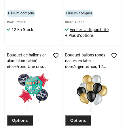
Hélium compris
Hélium compris
#601-7912B
#842-4257X
12 En Stock
Vérifiez la disponibilité
+ Plus d'options
Bouquet de ballons en
Bouquet ballons ronds
aluminium satiné
nacrés en latex,
étoile/rond Une raison
doré/argenté/noir, 12
de célébrer Happy
po, paq. 10, gonflage à
Birthday, rouge, 5 po,
l’hélium et ruban inclus
ruban et gonflage
pour veille du jour de
hélium, pour fête
l’An et occasions
d'anniversaire
spéciales
Options
Options