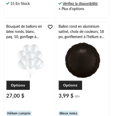
15 En Stock
Vérifiez la disponibilité
+ Plus d'options
Bouquet de ballons en
Ballon rond en aluminium
latex ronds, blanc,
satiné, choix de couleurs, 18
paq. 10, gonflage à
po, gonflement à l'hélium et
l’hélium et ruban inclus
ruban inclus pour
pour
anniversaire/occasion
anniversaire/occasion
spéciale
spéciale
Options
Options
27,00 $
3,99 $
et+
Hélium compris
Mieux notes