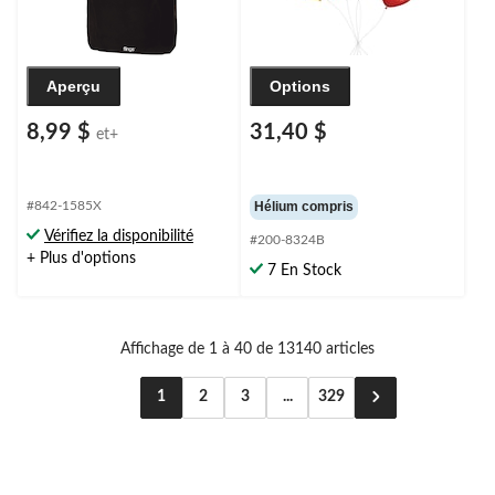
Aperçu
Options
8,99 $
31,40 $
et+
#842-1585X
Hélium compris
Vérifiez la disponibilité
#200-8324B
+ Plus d'options
7 En Stock
Affichage de 1 à 40 de 13140 articles
1
2
3
...
329