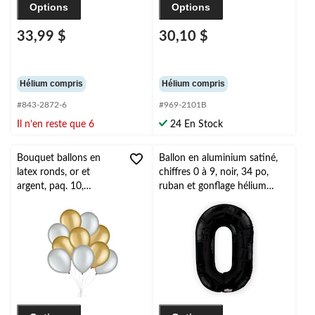
Options
Options
33,99 $
30,10 $
Hélium compris
Hélium compris
#843-2872-6
#969-2101B
Il n’en reste que 6
24 En Stock
Bouquet ballons en
Ballon en aluminium satiné,
latex ronds, or et
chiffres 0 à 9, noir, 34 po,
argent, paq. 10,
ruban et gonflage hélium
gonflage à l’hélium et
compris, anniversaire/remise
ruban inclus pour
de diplômes/jour de l'An
anniversaire/occasion
spéciale