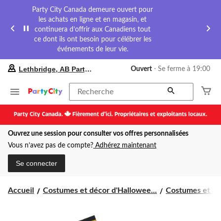
Party City Canada demeure ouvert pour
les achats en ligne et en magasin, et
continuera d’offrir aux Canadiens tout
ce dont ils ont besoin pour célébrer les
événements de leur vie.
votre
Lethbridge, AB Party City
Ouvert
⋅ Se ferme à 19:00
magasin
préféré
est
Recherche
Lethbridge,
AB
Party
City,
Ouvrez une session pour consulter vos offres personnalisées
courament
Ouvert,
Vous n’avez pas de compte?
Adhérez maintenant
Se
ferme
Se connecter
à
à
19:00
Accueil
Costumes et décor d'Hallowee...
Costumes et acc
cliquer
pour
changer