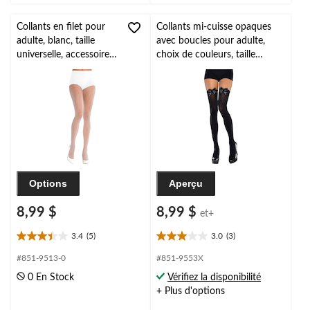
Collants en filet pour
Collants mi-cuisse opaques
adulte, blanc, taille
avec boucles pour adulte,
universelle, accessoire
choix de couleurs, taille
de costume à porter
universelle, accessoire de
pour l'Halloween
costume à porter pour
l'Halloween
Options
Aperçu
8,99 $
8,99 $
et+
3.4
(5)
3.0
(3)
3.4
3.0
étoile(s)
étoile(s)
#851-9513-0
#851-9553X
sur
sur
0 En Stock
Vérifiez la disponibilité
5.
5.
+ Plus d'options
5
3
évaluations
évaluations