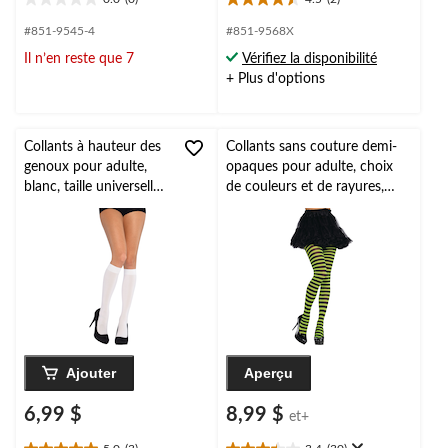
0.0
4.5
étoile(s)
étoile(s)
#851-9545-4
#851-9568X
sur
sur
Il n’en reste que 7
Vérifiez la disponibilité
5.
5.
+ Plus d'options
2
évaluations
Collants à hauteur des
Collants sans couture demi-
genoux pour adulte,
opaques pour adulte, choix
blanc, taille universelle,
de couleurs et de rayures,
accessoire de costume
taille universelle, accessoire
à porter pour
de costume à porter pour
l'Halloween
l'Halloween
Ajouter
Aperçu
6,99 $
8,99 $
et+