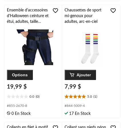
Ensemble d'accessoires
Chaussettes de sport
d'Halloween ceinture et
mi-genoux pour
étui, adultes, taille
adultes, arc-en-ciel
unique
Options
Ajouter
19,99 $
7,99 $
0.0
(0)
5.0
(1)
0.0
5.0
étoile(s)
étoile(s)
#855-2670-8
#844-5009-4
sur
sur
0 En Stock
17 En Stock
5.
5.
1
évaluation
Collants en filet à motif
Collant sans pieds néon