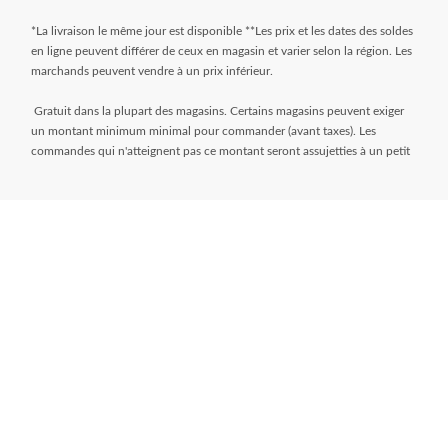
*La livraison le même jour est disponible **Les prix et les dates des soldes
en ligne peuvent différer de ceux en magasin et varier selon la région. Les
marchands peuvent vendre à un prix inférieur.
Gratuit dans la plupart des magasins. Certains magasins peuvent exiger
un montant minimum minimal pour commander (avant taxes). Les
commandes qui n'atteignent pas ce montant seront assujetties à un petit
montant. Les commandes sont généralement prêtes dans les 24 heures.
Attendez le courriel « Prêt pour le ramassage » avant de venir au magasin.
** Frais de livraison de 9,99 $ + taxes. Sélectionnez votre magasin et
entrez le code postal sur la page de l’article pendant que vous magasinez
pour déterminer si une livraison le jour même est disponible. Les articles
doivent répondre à certaines dimensions de volume et de poids et la
distance du magasin doit être inférieure à 10 km. Pour connaître toutes
les modalités, visitez
https://www.canadiantire.ca/fr/service-a-la-
clientele/commande-en-ligne.html
* L’offre de financement « Aucuns frais, aucun intérêt » pendant 24 mois
(à moins d’indication contraire) n'est accordée que sur demande sous
réserve d’une approbation de crédit préalable pour des achats de 150 $
(à moins d’indication contraire) ou plus (à l’exception des cartes-cadeaux)