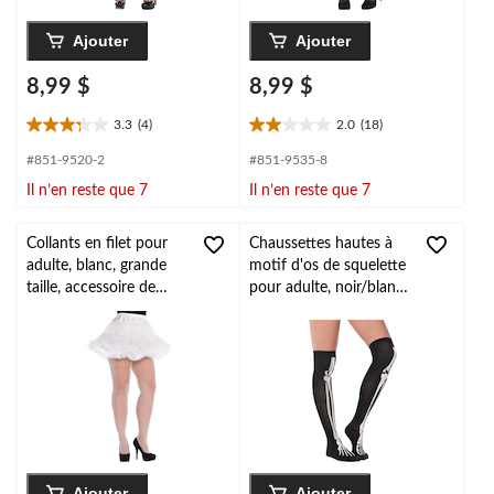
Ajouter
Ajouter
8,99 $
8,99 $
3.3
(4)
2.0
(18)
3.3
2.0
étoile(s)
étoile(s)
#851-9520-2
#851-9535-8
sur
sur
Il n’en reste que 7
Il n’en reste que 7
5.
5.
4
18
évaluations
évaluations
Collants en filet pour
Chaussettes hautes à
adulte, blanc, grande
motif d'os de squelette
taille, accessoire de
pour adulte, noir/blanc,
costume à porter pour
taille unique, accessoire
l'Halloween
de costume à porter
pour l'Halloween
Ajouter
Ajouter