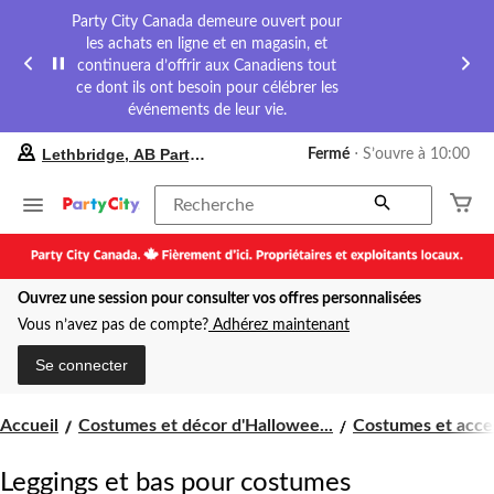
Party City Canada demeure ouvert pour
les achats en ligne et en magasin, et
continuera d’offrir aux Canadiens tout
ce dont ils ont besoin pour célébrer les
événements de leur vie.
votre
Lethbridge, AB Party City
Fermé
⋅ S’ouvre à 10:00
magasin
préféré
est
Recherche
Lethbridge,
AB
Party
City,
Ouvrez une session pour consulter vos offres personnalisées
courament
Fermé,
Vous n’avez pas de compte?
Adhérez maintenant
S’ouvre
à
Se connecter
à
10:00
cliquer
Accueil
Costumes et décor d'Hallowee...
Costumes et acces
pour
changer
Leggings et bas pour costumes