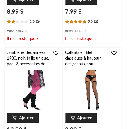
8,99 $
7,99 $
2.0
(2)
5.0
(2)
2.0
5.0
étoile(s)
étoile(s)
#851-9506-8
#851-4316-0
sur
sur
Il n’en reste que 3
Il n’en reste que 2
5.
5.
2
2
évaluations
évaluations
Jambières des années
Collants en filet
1980, noir, taille unique,
classiques à hauteur
paq. 2, accessoires de
des genoux pour
costume à porter pour
adulte, noir, taille
l'Halloween
universelle, accessoire
de costume à porter
pour l'Halloween
Ajouter
Ajouter