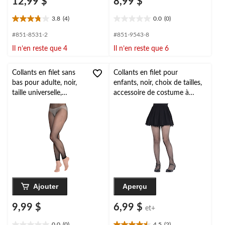
12,99 $
8,99 $
3.8
(4)
0.0
(0)
3.8
0.0
étoile(s)
étoile(s)
#851-8531-2
#851-9543-8
sur
sur
Il n’en reste que 4
Il n’en reste que 6
5.
5.
4
évaluations
Collants en filet sans
Collants en filet pour
bas pour adulte, noir,
enfants, noir, choix de tailles,
taille universelle,
accessoire de costume à
accessoire de costume
porter pour l'Halloween
à porter pour
l'Halloween
Ajouter
Aperçu
9,99 $
6,99 $
et+
0.0
(0)
4.5
(2)