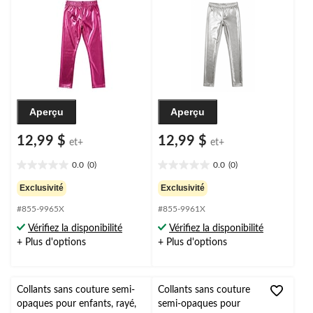
Aperçu
Aperçu
12,99 $
12,99 $
et+
et+
0.0
(0)
0.0
(0)
0.0
0.0
étoile(s)
étoile(s)
Exclusivité
Exclusivité
sur
sur
#855-9965X
#855-9961X
5.
5.
Vérifiez la disponibilité
Vérifiez la disponibilité
+ Plus d'options
+ Plus d'options
Collants sans couture semi-
Collants sans couture
opaques pour enfants, rayé,
semi-opaques pour