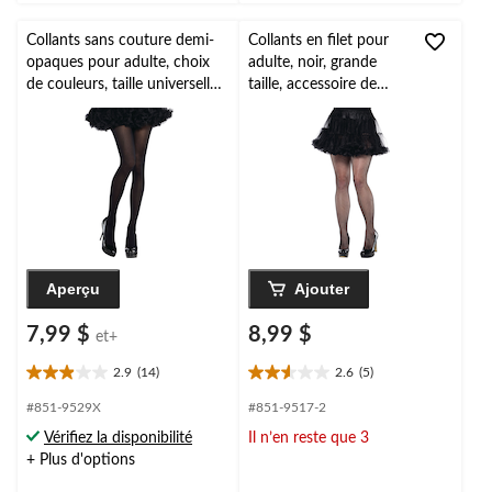
2
5
évaluations
évaluations
Collants sans couture demi-
Collants en filet pour
opaques pour adulte, choix
adulte, noir, grande
de couleurs, taille universelle,
taille, accessoire de
accessoire de costume à
costume à porter pour
porter pour l'Halloween
l'Halloween
Aperçu
Ajouter
7,99 $
8,99 $
et+
2.9
(14)
2.6
(5)
2.9
2.6
étoile(s)
étoile(s)
#851-9529X
#851-9517-2
sur
sur
Vérifiez la disponibilité
Il n’en reste que 3
5.
5.
+ Plus d'options
14
5
évaluations
évaluations