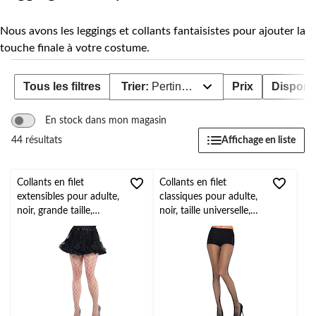
Nous avons les leggings et collants fantaisistes pour ajouter la
touche finale à votre costume.
Tous les filtres
Trier:
Pertinence
Prix
Disponib
En stock dans mon magasin
Affichage en liste
44 résultats
Collants en filet
Collants en filet
extensibles pour adulte,
classiques pour adulte,
noir, grande taille,
noir, taille universelle,
accessoire de costume
accessoire de costume
à porter pour
à porter pour
l'Halloween
l'Halloween