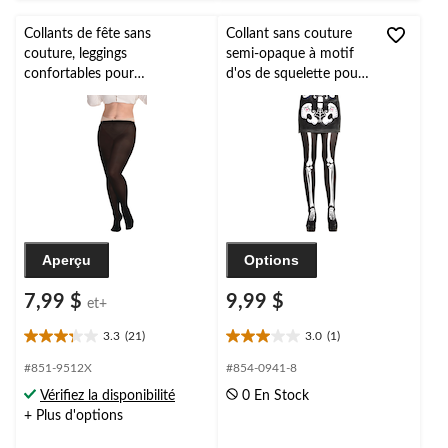
Collants de fête sans
Collant sans couture
couture, leggings
semi-opaque à motif
confortables pour
d'os de squelette pour
l'Halloween, adulte, couleurs
adulte, noir/blanc,
variées, grande taille
moyen/grand,
accessoire de costume
à porter pour
l'Halloween
Aperçu
Options
7,99 $
9,99 $
et+
3.3
(21)
3.0
(1)
3.3
3.0
étoile(s)
étoile(s)
#851-9512X
#854-0941-8
sur
sur
Vérifiez la disponibilité
0 En Stock
5.
5.
+ Plus d'options
21
1
évaluations
évaluation