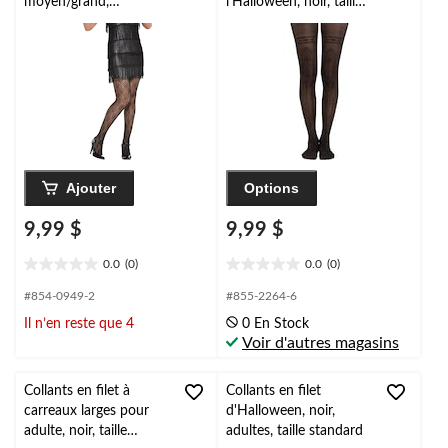
moyen/grand,
l'Halloween, noir, taille
accessoire de costume
unique
à porter pour
l'Halloween
Ajouter
Options
9,99 $
9,99 $
0.0
(0)
0.0
(0)
0.0
0.0
étoile(s)
étoile(s)
#854-0949-2
#855-2264-6
sur
sur
Il n’en reste que 4
0 En Stock
5.
5.
Voir d'autres magasins
Collants en filet à
Collants en filet
carreaux larges pour
d'Halloween, noir,
adulte, noir, taille
adultes, taille standard