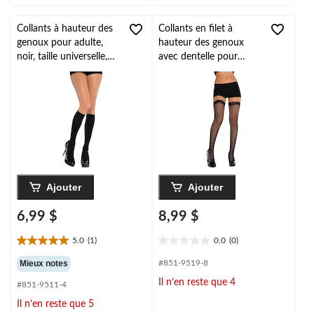
Collants à hauteur des
Collants en filet à
genoux pour adulte,
hauteur des genoux
noir, taille universelle,
avec dentelle pour
accessoire de costume
adulte, noir, taille
à porter pour
universelle, accessoire
l'Halloween
de costume à porter
pour l'Halloween
Ajouter
Ajouter
6,99 $
8,99 $
5.0
(1)
0.0
(0)
5.0
0.0
étoile(s)
étoile(s)
Mieux notes
#851-9519-8
sur
sur
Il n’en reste que 4
#851-9511-4
5.
5.
1
Il n’en reste que 5
évaluation