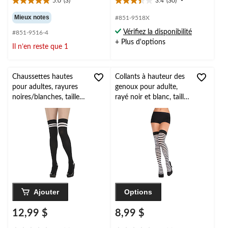
5.0
(3)
3.4
(30)
5.0
3.4
étoile(s)
étoile(s)
Mieux notes
#851-9518X
sur
sur
Vérifiez la disponibilité
#851-9516-4
5.
5.
+ Plus d'options
3
30
Il n’en reste que 1
évaluations
évaluations
Chaussettes hautes
Collants à hauteur des
pour adultes, rayures
genoux pour adulte,
noires/blanches, taille
rayé noir et blanc, taille
unique, accessoire de
universelle, accessoire
costume à porter pour
de costume à porter
l'Halloween
pour l'Halloween
Ajouter
Options
12,99 $
8,99 $