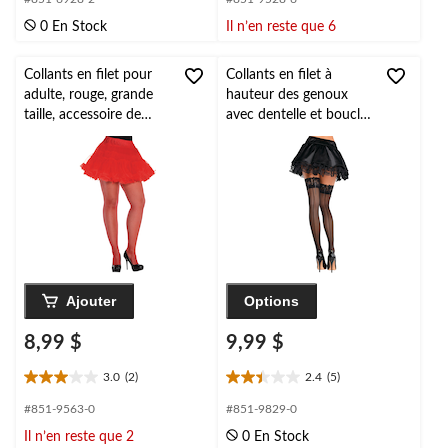
sur
sur
0 En Stock
Il n’en reste que 6
5.
5.
2
évaluations
Collants en filet pour
Collants en filet à
adulte, rouge, grande
hauteur des genoux
taille, accessoire de
avec dentelle et boucle,
costume à porter pour
adulte, noir, taille
l'Halloween
universelle, accessoire
de costume à porter
pour l'Halloween
Ajouter
Options
8,99 $
9,99 $
3.0
(2)
2.4
(5)
3.0
2.4
étoile(s)
étoile(s)
#851-9563-0
#851-9829-0
sur
sur
Il n’en reste que 2
0 En Stock
5.
5.