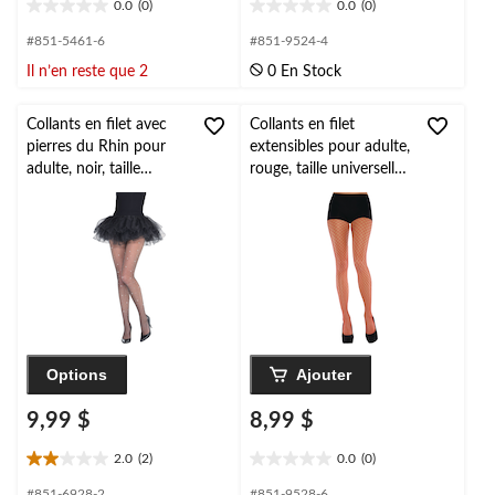
0.0
(0)
0.0
(0)
0.0
0.0
étoile(s)
étoile(s)
#851-5461-6
#851-9524-4
sur
sur
Il n’en reste que 2
0 En Stock
5.
5.
Collants en filet avec
Collants en filet
pierres du Rhin pour
extensibles pour adulte,
adulte, noir, taille
rouge, taille universelle,
unique, accessoire de
accessoire de costume
costume à porter pour
à porter pour
l'Halloween
l'Halloween
Options
Ajouter
9,99 $
8,99 $
2.0
(2)
0.0
(0)
2.0
0.0
étoile(s)
étoile(s)
#851-6928-2
#851-9528-6