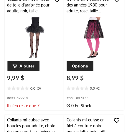
de toile d'araignée pour
des années 1980 pour
adulte, noir, taille
adulte, rose, taille
unique, accessoire de
unique, accessoire de
costume à porter pour
costume à porter pour
l'Halloween
l'Halloween
Ajouter
Options
9,99 $
8,99 $
0.0
(0)
0.0
(0)
0.0
0.0
étoile(s)
étoile(s)
#851-6927-4
#851-8574-0
sur
sur
Il n’en reste que 7
0 En Stock
5.
5.
Collants mi-cuisse avec
Collants mi-cuisse en
boucles pour adulte, choix
filet à couture noire