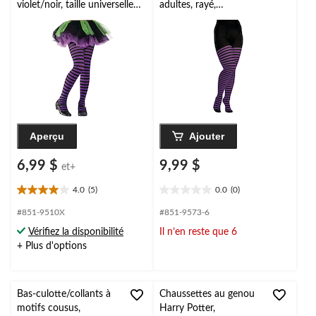
violet/noir, taille universelle,
adultes, rayé,
accessoire de costume à
violet/noir, grande taille,
porter pour l'Halloween
accessoire de costume
à porter pour
l'Halloween
Aperçu
Ajouter
6,99 $
9,99 $
et+
4.0
(5)
0.0
(0)
4.0
0.0
étoile(s)
étoile(s)
#851-9510X
#851-9573-6
sur
sur
Vérifiez la disponibilité
Il n’en reste que 6
5.
5.
+ Plus d'options
5
évaluations
Bas-culotte/collants à
Chaussettes au genou
motifs cousus,
Harry Potter,