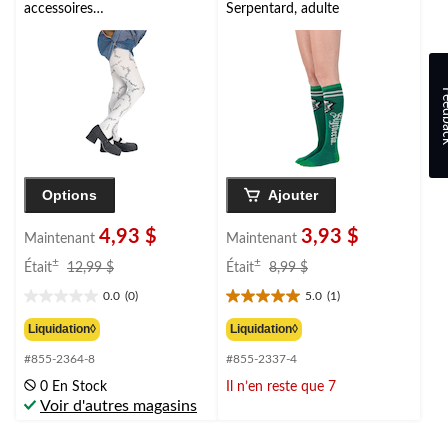
accessoires
Serpentard, adulte
d'Halloween, blanc,
enfant
Feed
Options
Ajouter
4,93 $
3,93 $
Maintenant
Maintenant
prix
prix
±
±
Était
12,99 $
Était
8,99 $
était
était
0.0
(0)
5.0
(1)
12,99 $
8,99 $
0.0
5.0
étoile(s)
étoile(s)
Liquidation◊
Liquidation◊
sur
sur
#855-2364-8
#855-2337-4
5.
5.
1
0 En Stock
Il n’en reste que 7
évaluation
Voir d'autres magasins