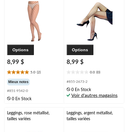
universelle, accessoire
de costume à porter
pour l'Halloween
Options
Options
8,99 $
8,99 $
5.0
(2)
0.0
(0)
5.0
0.0
étoile(s)
étoile(s)
Mieux notes
#855-2673-2
sur
sur
0 En Stock
#851-9542-0
5.
5.
Voir d'autres magasins
2
0 En Stock
évaluations
Leggings, rose métallisé,
Leggings, argent métallisé,
tailles variées
tailles variées