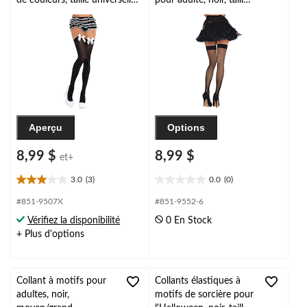
de couleurs, taille universelle,
pour adulte, noir, taille
accessoire de costume à
universelle, accessoire
porter pour l'Halloween
de costume à porter
pour l'Halloween
Aperçu
Options
8,99 $
8,99 $
et+
3.0
(3)
0.0
(0)
3.0
0.0
étoile(s)
étoile(s)
#851-9507X
#851-9552-6
sur
sur
Vérifiez la disponibilité
0 En Stock
5.
5.
+ Plus d'options
3
évaluations
Collant à motifs pour
Collants élastiques à
adultes, noir,
motifs de sorcière pour