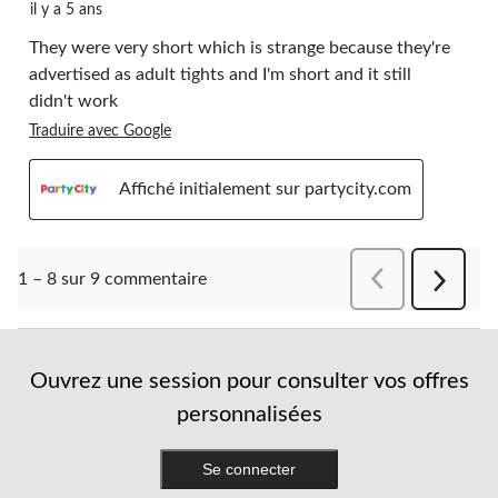
il y a 5 ans
They were very short which is strange because they're
advertised as adult tights and I'm short and it still
didn't work
Traduire avec Google
Affiché initialement sur partycity.com
Précédentcomment
1 – 8 sur 9 commentaire
Suivant
comment
Ouvrez une session pour consulter vos offres
personnalisées
Se connecter