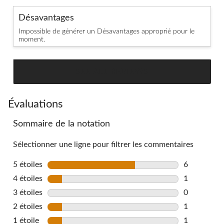
Désavantages
Impossible de générer un Désavantages approprié pour le
moment.
SEE ALL REVIEWS
Click
to
go
Évaluations
to
Sommaire de la notation
all
reviews
Sélectionner une ligne pour filtrer les commentaires
5 étoiles
étoiles
6
6 commentai
4 étoiles
étoiles
1
1 commentai
3 étoiles
étoiles
0
0 commentai
2 étoiles
étoiles
1
1 commentai
1 étoile
étoiles
1