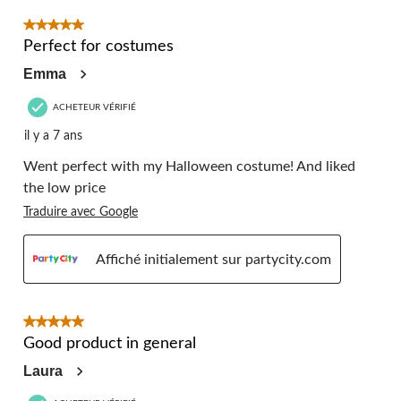
5 étoile(s) sur 5.
Perfect for costumes
Emma
ACHETEUR VÉRIFIÉ
il y a 7 ans
Went perfect with my Halloween costume! And liked
the low price
Traduire avec Google
Affiché initialement sur partycity.com
5 étoile(s) sur 5.
Good product in general
Laura