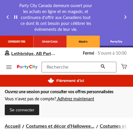
Party City Canada demeure ouvert pour
les achats en ligne et en magasin, et
continuera d’offrir aux Canadiens tout
ce dont ils ont besoin pour célébrer les
événements de leur vie.
votre
Lethbridge, AB Party City
Fermé
⋅ S’ouvre à 10:00
magasin
préféré
est
Recherche
Lethbridge,
AB
Party
City,
Ouvrez une session pour consulter vos offres personnalisées
courament
Fermé,
Vous n’avez pas de compte?
Adhérez maintenant
S’ouvre
à
Se connecter
à
10:00
cliquer
Accueil
Costumes et décor d'Hallowee...
Costumes et acc
pour