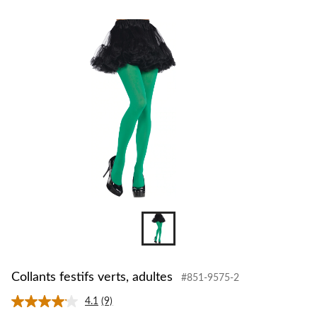
changer
Collants festifs verts, adultes
#851-9575-2
4.1
(9)
Lire