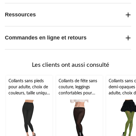
Ressources
Commandes en ligne et retours
Les clients ont aussi consulté
Collants sans pieds
Collants de fête sans
Collants sans 
pour adulte, choix de
couture, leggings
demi-opaques
couleurs, taille unique,
confortables pour
adulte, choix 
accessoire de
l'Halloween, adulte,
couleurs et de
costume à porter
couleurs variées,
rayures, taille
pour l'Halloween
grande taille
universelle, ac
de costume à 
pour l'Hallow