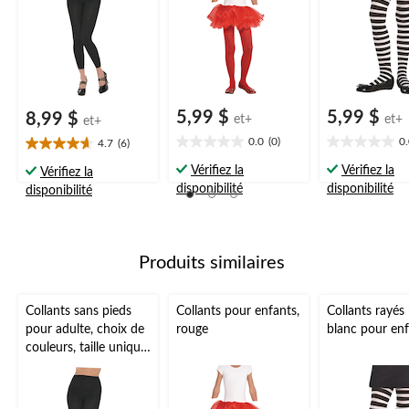
pour l'Halloween
5,99 $
5,99 $
8,99 $
et+
et+
et+
0.0
(0)
0
4.7
(6)
0.0
0.0
4.7
étoile(s)
étoile(s)
étoile(s)
Vérifiez la
Vérifiez la
Vérifiez la
sur
sur
sur
disponibilité
disponibilité
disponibilité
5.
5.
5.
6
évaluations
Produits similaires
Collants sans pieds
Collants pour enfants,
Collants rayés 
pour adulte, choix de
rouge
blanc pour en
couleurs, taille unique,
accessoire de
costume à porter
pour l'Halloween