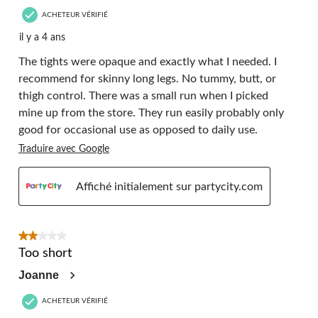
ACHETEUR VÉRIFIÉ
il y a 4 ans
The tights were opaque and exactly what I needed. I
recommend for skinny long legs. No tummy, butt, or
thigh control. There was a small run when I picked
mine up from the store. They run easily probably only
good for occasional use as opposed to daily use.
Traduire avec Google
Affiché initialement sur partycity.com
2 étoile(s) sur 5.
Too short
Joanne
ACHETEUR VÉRIFIÉ