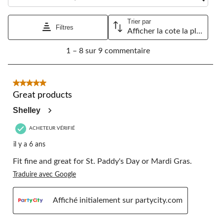
ouvrira
ouvrira
ouvrira
ouvrira
ouvrira
le
le
le
le
le
Trier par
formulaire
formulaire
formulaire
formulaire
formulaire
Filtres
Afficher la cote la plus élevée à la plus faible
de
de
de
de
de
1
soumission.
soumission.
soumission.
soumission.
soumission.
1 – 8 sur 9 commentaire
à
8
sur
9
5 étoile(s) sur 5.
commentaire.
Great products
Shelley
ACHETEUR VÉRIFIÉ
il y a 6 ans
Fit fine and great for St. Paddy's Day or Mardi Gras.
Traduire avec Google
Affiché initialement sur partycity.com