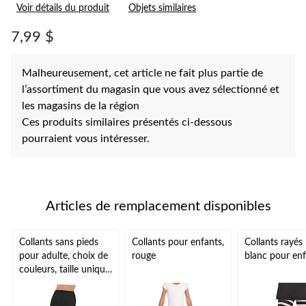
les
Voir détails du produit
Objets similaires
9
commentaires.
Lien
7,99 $
vers
la
même
Malheureusement, cet article ne fait plus partie de
page.
l’assortiment du magasin que vous avez sélectionné et
les magasins de la région
Ces produits similaires présentés ci-dessous
pourraient vous intéresser.
Articles de remplacement disponibles
Collants sans pieds
Collants pour enfants,
Collants rayés 
pour adulte, choix de
rouge
blanc pour en
couleurs, taille unique,
accessoire de
costume à porter