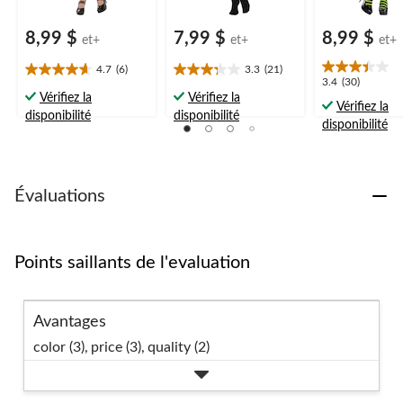
8,99 $
7,99 $
8,99 $
et+
et+
et+
4.7
(6)
3.3
(21)
4.7
3.3
3.4
3.4
(30)
étoile(s)
étoile(s)
Vérifiez la
Vérifiez la
étoile(s)
Vérifiez la
sur
sur
disponibilité
disponibilité
sur
disponibilité
5.
5.
5.
6
21
30
évaluations
évaluations
évaluations
Évaluations
Points saillants de l'evaluation
Avantages
color (3),
price (3),
quality (2)