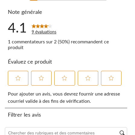
1 commentai
Note générale
4.1
9 évaluations
1 commentateurs sur 2 (50%) recommandent ce
produit
Évaluez ce produit
Sélectionnez
Sélectionnez
Sélectionnez
Sélectionnez
Sélectionnez
pour
pour
pour
pour
pour
Pour ajouter un avis, vous devrez fournir une adresse
évaluer
évaluer
évaluer
évaluer
évaluer
courriel valide à des fins de vérification.
l'article
l'article
l'article
l'article
l'article
à
à
à
à
à
Filtrer les avis
1
2
3
4
5
étoile.
étoiles.
étoiles.
étoiles.
étoiles.
Cette
Cette
Cette
Cette
Cette
Zone de recherche de sujet et d'avis
action
action
action
action
action