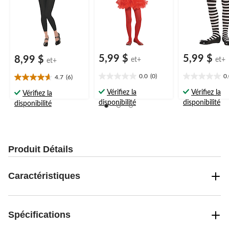
5,99 $
5,99 $
8,99 $
et+
et+
et+
0.0
(0)
0
4.7
(6)
0.0
0.0
4.7
étoile(s)
étoile(s)
étoile(s)
Vérifiez la
Vérifiez la
Vérifiez la
sur
sur
sur
disponibilité
disponibilité
disponibilité
5.
5.
5.
6
évaluations
Produit Détails
Caractéristiques
Spécifications