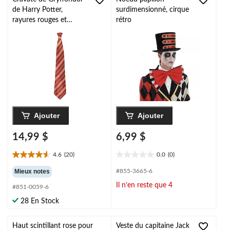
de Harry Potter,
surdimensionné, cirque
rayures rouges et
rétro
jaunes, taille unique,
accessoire de costume
à porter pour
l'Halloween
Ajouter
Ajouter
14,99 $
6,99 $
4.6
(20)
0.0
(0)
4.6
0.0
étoile(s)
étoile(s)
Mieux notes
#855-3665-6
sur
sur
Il n’en reste que 4
#851-0059-6
5.
5.
20
28 En Stock
évaluations
Haut scintillant rose pour
Veste du capitaine Jack