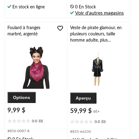
sur
sur
En stock en ligne
0 En Stock
5.
5.
Voir d'autres magasins
Foulard à franges
Veste de pirate glamour, en
marbré, argenté
plusieurs couleurs, taille
homme adulte, plus
d'options disponibles,
accessoire de costume prêt-
à-porter pour l'Halloween
Options
Aperçu
9,99 $
59,99 $
et+
0.0
(0)
0.0
(0)
0.0
0.0
étoile(s)
étoile(s)
#856-0087-8
#855-6623X
sur
sur