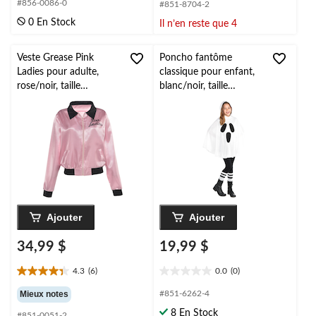
étoile(s)
#856-0086-0
#851-8704-2
sur
sur
0 En Stock
Il n’en reste que 4
5.
5.
7
évaluations
Veste Grease Pink
Poncho fantôme
Ladies pour adulte,
classique pour enfant,
rose/noir, taille
blanc/noir, taille
universelle, accessoire
universelle, accessoire
de costume à porter
de costume à porter
pour l'Halloween
pour l'Halloween
Ajouter
Ajouter
34,99 $
19,99 $
4.3
(6)
0.0
(0)
4.3
0.0
étoile(s)
étoile(s)
Mieux notes
#851-6262-4
sur
sur
8 En Stock
#851-0051-2