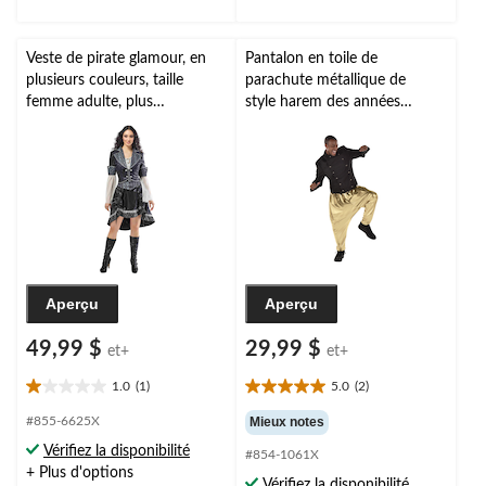
évaluations
Veste de pirate glamour, en
Pantalon en toile de
plusieurs couleurs, taille
parachute métallique de
femme adulte, plus
style harem des années
d'options disponibles,
1980, adulte, doré, choix de
accessoire de costume prêt-
tailles, accessoire de
à-porter pour l'Halloween
costume à porter pour
l'Halloween
Aperçu
Aperçu
49,99 $
29,99 $
et+
et+
1.0
(1)
5.0
(2)
1.0
5.0
étoile(s)
étoile(s)
#855-6625X
Mieux notes
sur
sur
Vérifiez la disponibilité
#854-1061X
5.
5.
+ Plus d'options
1
2
Vérifiez la disponibilité