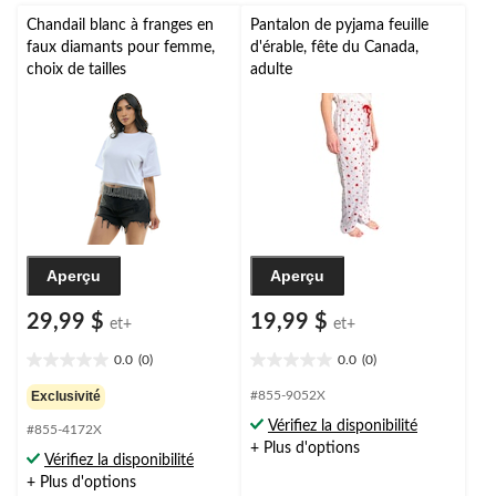
Chandail blanc à franges en
Pantalon de pyjama feuille
faux diamants pour femme,
d'érable, fête du Canada,
choix de tailles
adulte
Aperçu
Aperçu
29,99 $
19,99 $
et+
et+
0.0
(0)
0.0
(0)
0.0
0.0
étoile(s)
étoile(s)
Exclusivité
#855-9052X
sur
sur
Vérifiez la disponibilité
#855-4172X
5.
5.
+ Plus d'options
Vérifiez la disponibilité
+ Plus d'options