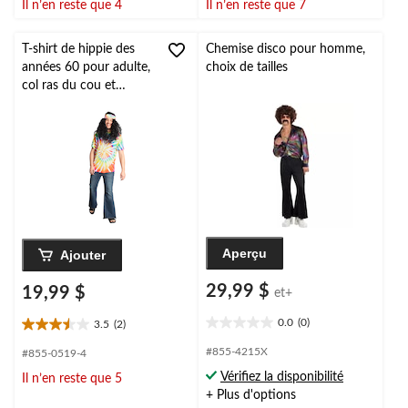
Il n’en reste que 4
Il n’en reste que 7
5.
5.
3
évaluations
T-shirt de hippie des
Chemise disco pour homme,
années 60 pour adulte,
choix de tailles
col ras du cou et
teinture sur noeuds,
arc-en-ciel, taille
universelle, accessoire
de costume portable
pour l'Halloween
Aperçu
Ajouter
29,99 $
19,99 $
et+
0.0
(0)
3.5
(2)
0.0
3.5
étoile(s)
étoile(s)
#855-4215X
#855-0519-4
sur
sur
Vérifiez la disponibilité
Il n’en reste que 5
5.
5.
+ Plus d'options
2