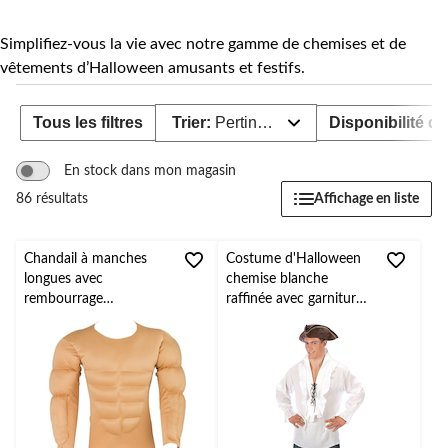
Simplifiez-vous la vie avec notre gamme de chemises et de
vêtements d’Halloween amusants et festifs.
Tous les filtres
Trier:
Pertinence
Disponibilité de
En stock dans mon magasin
Affichage en liste
86 résultats
Chandail à manches
Costume d'Halloween
longues avec
chemise blanche
rembourrage
raffinée avec garnitures
musculaire pour adulte,
à volants, adultes, taille
beige, taille universelle,
unique
accessoire de costume
portable pour
l'Halloween