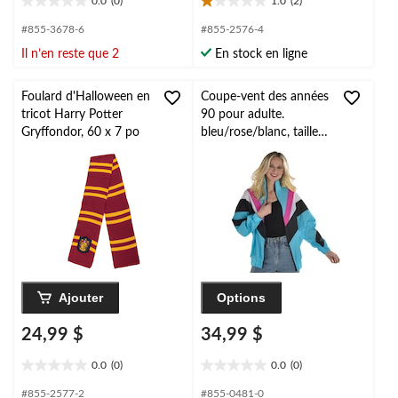
0.0
(0)
1.0
(2)
0.0
1.0
étoile(s)
étoile(s)
#855-3678-6
#855-2576-4
sur
sur
Il n’en reste que 2
En stock en ligne
5.
5.
2
évaluations
Foulard d'Halloween en
Coupe-vent des années
tricot Harry Potter
90 pour adulte.
Gryffondor, 60 x 7 po
bleu/rose/blanc, taille
universelle, accessoire
de costume à porter
pour l'Halloween
Ajouter
Options
24,99 $
34,99 $
0.0
(0)
0.0
(0)
0.0
0.0
étoile(s)
étoile(s)
#855-2577-2
#855-0481-0