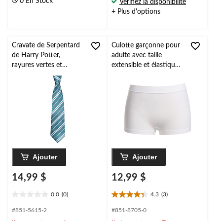
0 En Stock
Vérifiez la disponibilité
5.
5.
+ Plus d'options
Cravate de Serpentard
Culotte garçonne pour
de Harry Potter,
adulte avec taille
rayures vertes et
extensible et élastique,
blanches, taille unique,
blanc, taille unique,
accessoire de costume
accessoire de costume
à porter pour
à porter pour
l'Halloween
l'Halloween
Ajouter
Ajouter
14,99 $
12,99 $
0.0
(0)
4.3
(3)
0.0
4.3
étoile(s)
étoile(s)
#851-5615-2
#851-8705-0
sur
sur