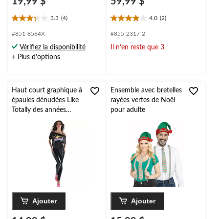
19,99 $
59,99 $
3.3
(4)
4.0
(2)
3.3
4.0
étoile(s)
étoile(s)
#851-8564X
#855-2317-2
sur
sur
Vérifiez la disponibilité
Il n’en reste que 3
5.
5.
+ Plus d'options
4
2
évaluations
évaluations
Haut court graphique à
Ensemble avec bretelles
épaules dénudées Like
rayées vertes de Noël
Totally des années
pour adulte
1980 pour adulte,
multicolore, taille
unique, accessoire de
costume à porter pour
l'Halloween
Ajouter
Ajouter