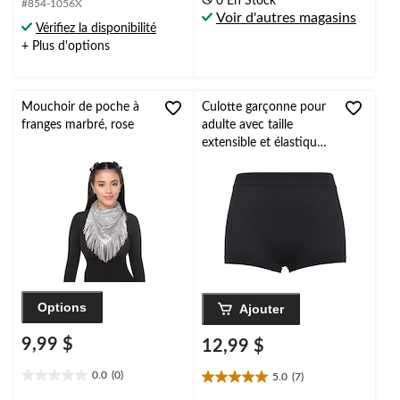
0 En Stock
#854-1056X
5.
5.
Voir d'autres magasins
1
Vérifiez la disponibilité
évaluation
+ Plus d'options
Mouchoir de poche à
Culotte garçonne pour
franges marbré, rose
adulte avec taille
extensible et élastique,
noir, taille unique,
accessoire de costume
à porter pour
l'Halloween
Options
Ajouter
9,99 $
12,99 $
0.0
(0)
5.0
(7)
0.0
5.0
étoile(s)