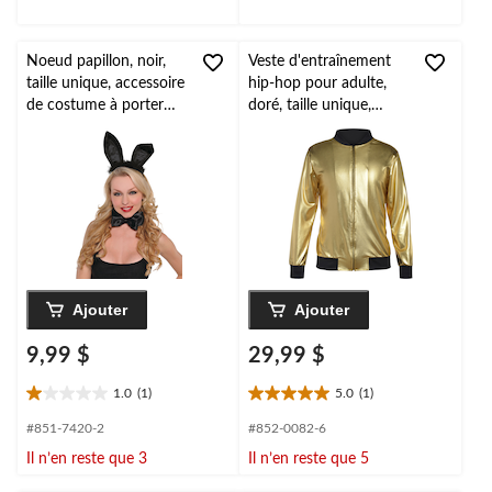
Noeud papillon, noir,
Veste d'entraînement
taille unique, accessoire
hip-hop pour adulte,
de costume à porter
doré, taille unique,
pour l'Halloween
accessoire de costume
à porter pour
l'Halloween
Ajouter
Ajouter
9,99 $
29,99 $
1.0
(1)
5.0
(1)
1.0
5.0
étoile(s)
étoile(s)
#851-7420-2
#852-0082-6
sur
sur
Il n’en reste que 3
Il n’en reste que 5
5.
5.
1
1