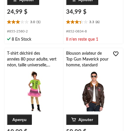
24,99 $
34,99 $
3.0
(1)
3.3
(6)
3.0
3.3
étoile(s)
étoile(s)
#855-2580-2
#852-0834-8
sur
sur
8 En Stock
Il n’en reste que 1
5.
5.
1
6
évaluation
évaluations
T-shirt déchiré des
Blouson aviateur de
années 80 pour adulte, vert
Top Gun Maverick pour
néon, taille universelle,
homme, standard
accessoire de costume
portable pour l'Halloween
Aperçu
Ajouter