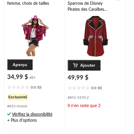
femme, choix de tailles
Sparrow de Disney
Pirates des Caraïbes
pour adulte, rouge/noir,
taille universelle,
accessoire de costume
à porter pour
l'Halloween
Aperçu
Ajouter
34,99 $
49,99 $
et+
0.0
(0)
0.0
(0)
0.0
0.0
étoile(s)
étoile(s)
Exclusivité
#851-5370-2
sur
sur
Il n’en reste que 2
#855-4166X
5.
5.
Vérifiez la disponibilité
+ Plus d'options