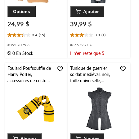
Options
Ajouter
24,99 $
39,99 $
3.4
(15)
3.0
(1)
3.4
3.0
étoile(s)
étoile(s)
#851-7095-6
#855-2671-6
sur
sur
0 En Stock
Il n’en reste que 5
5.
5.
15
1
évaluations
évaluation
Foulard Poufsouffle de
Tunique de guerrier
Harry Potter,
soldat médiéval, noir,
accessoires de costume
taille universelle,
d'Halloween, taille
accessoire de costume
unique
à porter pour
l'Halloween
Ajouter
Ajouter