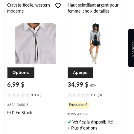
évaluation
évaluation
Cravate-ficelle, western
Haut scintillant argent pour
moderne
femme, choix de tailles
Feed
Options
Aperçu
6,99 $
34,99 $
et+
0.0
(0)
0.0
(0)
0.0
0.0
étoile(s)
étoile(s)
#855-3680-8
Exclusivité
sur
sur
0 En Stock
#855-4169X
5.
5.
Vérifiez la disponibilité
+ Plus d'options