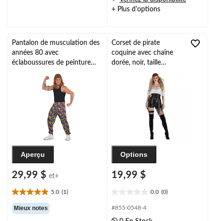
évaluation
évaluations
+ Plus d'options
Pantalon de musculation des
Corset de pirate
années 80 avec
coquine avec chaîne
éclaboussures de peinture
dorée, noir, taille
néon pour adulte,
unique, accessoire de
multicolore, accessoire de
costume à porter pour
costume pour l'Halloween
l'Halloween
Aperçu
Options
29,99 $
19,99 $
et+
5.0
(1)
0.0
(0)
5.0
0.0
étoile(s)
étoile(s)
Mieux notes
#855-0548-4
sur
sur