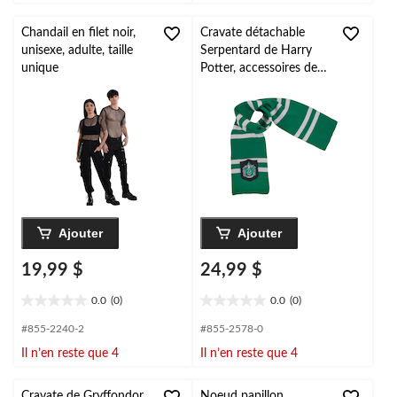
1
1
évaluation
évaluation
Chandail en filet noir,
Cravate détachable
unisexe, adulte, taille
Serpentard de Harry
unique
Potter, accessoires de
costume d'Halloween,
taille unique
Ajouter
Ajouter
19,99 $
24,99 $
0.0
(0)
0.0
(0)
0.0
0.0
étoile(s)
étoile(s)
#855-2240-2
#855-2578-0
sur
sur
Il n’en reste que 4
Il n’en reste que 4
5.
5.
Cravate de Gryffondor
Noeud papillon