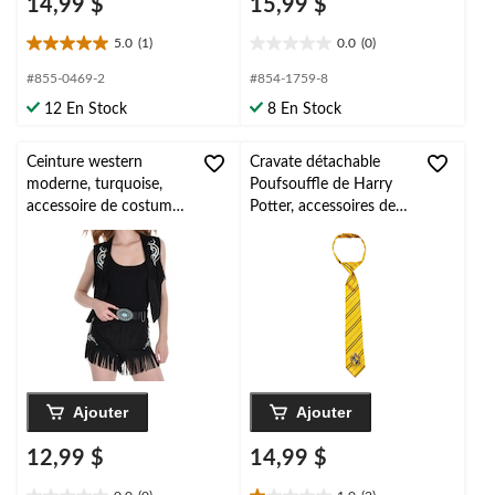
14,99 $
15,99 $
5.0
(1)
0.0
(0)
5.0
0.0
étoile(s)
étoile(s)
#855-0469-2
#854-1759-8
sur
sur
12 En Stock
8 En Stock
5.
5.
1
évaluation
Ceinture western
Cravate détachable
moderne, turquoise,
Poufsouffle de Harry
accessoire de costume
Potter, accessoires de
à porter pour
costume d'Halloween,
l'Halloween
taille unique
Ajouter
Ajouter
12,99 $
14,99 $