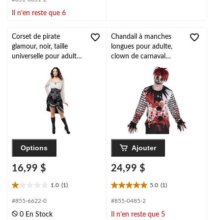
5.
5.
6
Il n’en reste que 6
évaluations
Corset de pirate
Chandail à manches
glamour, noir, taille
longues pour adulte,
universelle pour adulte,
clown de carnaval
accessoire de costume
diabolique,
prêt-à-porter pour
éclaboussures de sang,
l'Halloween
noir/blanc/rouge à
carreaux, taille
universelle, accessoire
de costume portable
pour l'Halloween
Options
Ajouter
16,99 $
24,99 $
1.0
(1)
5.0
(1)
1.0
5.0
étoile(s)
étoile(s)
#855-6622-0
#855-0485-2
sur
sur
0 En Stock
Il n’en reste que 5
5.
5.