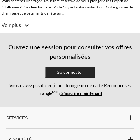
Vous cherchez une façon amusante et festive de vous plonger dans l’esprit de
l’Halloween? Ne cherchez plus, Party City est votre destination. Notre gamme de
chemises et de vêtements de fête sur...
Voir plus
Que vous vous habilliez pour une fête effrayante ou que vous souhaitiez
simplement ajouter un coup de folie à votre tenue quotidienne, nous avons tout ce
qu’il vous faut, des t-shirts, vêtements et hauts à capuchon aux pantalons
bouffants et accessoires pour cheveux d'Halloween. Alors, n’attendez plus :
Ouvrez une session pour consulter vos offres
magasinez dès aujourd’hui notre sélection de chemises et autres vêtements sur le
personnalisées
thème de l’Halloween.
Se connecter
Vous n’avez pas d’identifiant Triangle ou de carte Récompenses
MD
Triangle
?
S’inscrire maintenant
SERVICES
LA SOCIÉTÉ