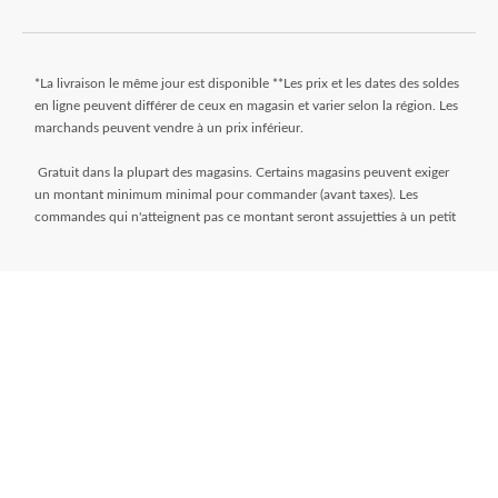
*La livraison le même jour est disponible **Les prix et les dates des soldes
en ligne peuvent différer de ceux en magasin et varier selon la région. Les
marchands peuvent vendre à un prix inférieur.
Gratuit dans la plupart des magasins. Certains magasins peuvent exiger
un montant minimum minimal pour commander (avant taxes). Les
commandes qui n'atteignent pas ce montant seront assujetties à un petit
montant. Les commandes sont généralement prêtes dans les 24 heures.
Attendez le courriel « Prêt pour le ramassage » avant de venir au magasin.
** Frais de livraison de 9,99 $ + taxes. Sélectionnez votre magasin et
entrez le code postal sur la page de l’article pendant que vous magasinez
pour déterminer si une livraison le jour même est disponible. Les articles
doivent répondre à certaines dimensions de volume et de poids et la
distance du magasin doit être inférieure à 10 km. Pour connaître toutes
les modalités, visitez
https://www.canadiantire.ca/fr/service-a-la-
clientele/commande-en-ligne.html
* L’offre de financement « Aucuns frais, aucun intérêt » pendant 24 mois
(à moins d’indication contraire) n'est accordée que sur demande sous