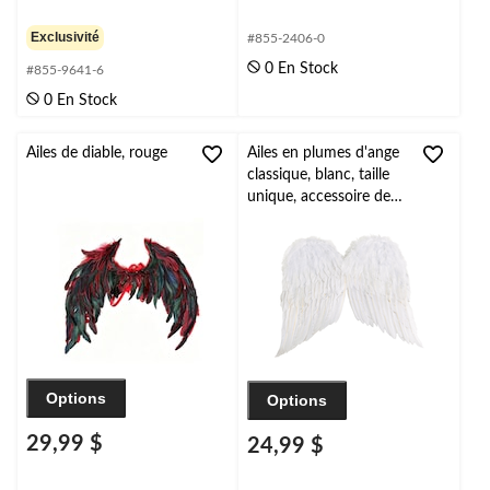
Exclusivité
#855-2406-0
0 En Stock
#855-9641-6
0 En Stock
Ailes de diable, rouge
Ailes en plumes d'ange
classique, blanc, taille
unique, accessoire de
costume à porter pour
l'Halloween
Options
Options
29,99 $
24,99 $