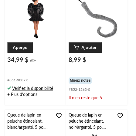
l'Halloween
l'Halloween
Aperçu
Ajouter
34,99 $
8,99 $
et+
#851-9087X
Mieux notes
Vérifiez la disponibilité
#852-1263-0
+ Plus d'options
Il n’en reste que 5
Queue de lapin en
Queue de lapin en
peluche étincelant,
peluche étincelant,
blanc/argenté, 5 po,
noir/argenté, 5 po,
accessoire de costume
accessoire de costume