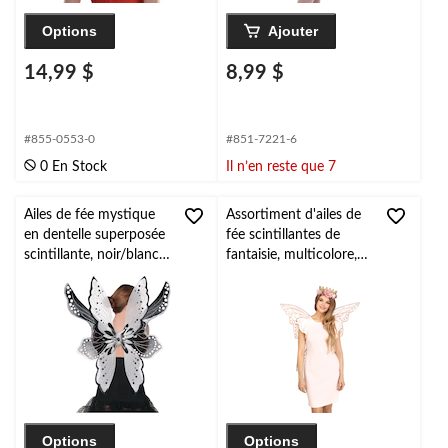
Options
Ajouter
14,99 $
8,99 $
#855-0553-0
#851-7221-6
0 En Stock
Il n’en reste que 7
Ailes de fée mystique
Assortiment d'ailes de
en dentelle superposée
fée scintillantes de
scintillante, noir/blanc,
fantaisie, multicolore,
taille unique, accessoire
taille unique, paq. 2,
de costume à porter
accessoires de costume
pour l'Halloween
prêt-à-porter pour
l'Halloween
Options
Options