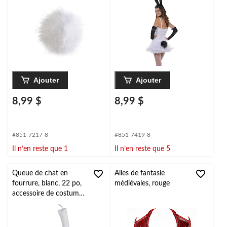
à porter pour
à porter pour
l'Halloween
l'Halloween
Ajouter
Ajouter
8,99 $
8,99 $
#851-7217-8
#851-7419-8
Il n’en reste que 1
Il n’en reste que 5
Queue de chat en
Ailes de fantasie
fourrure, blanc, 22 po,
médiévales, rouge
accessoire de costume
à porter pour
l'Halloween