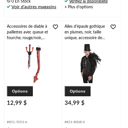
0 En Stock
Vérifiez la disponibilité
Voir d'autres magasins
+ Plus d'options
Accessoires de diable à
Ailes d'épaule gothique
paillettes avec queue et
en plumes, noir, taille
fourche, rouge/noir,
unique, accessoire de
taille unique, paq. 2,
costume à porter pour
accessoires de costume
l'Halloween
à porter pour
l'Halloween
Options
Options
12,99 $
34,99 $
#851-7053-6
#851-8008-0