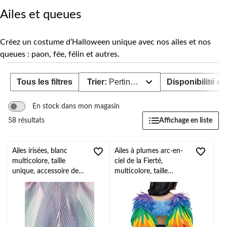
pour
changer
Ailes et queues
Créez un costume d’Halloween unique avec nos ailes et nos
queues : paon, fée, félin et autres.
Tous les filtres
Trier:
Pertinence
Disponibilité de
En stock dans mon magasin
Affichage en liste
58 résultats
Ailes irisées, blanc
Ailes à plumes arc-en-
multicolore, taille
ciel de la Fierté,
unique, accessoire de
multicolore, taille
costume à porter pour
unique
l'Halloween