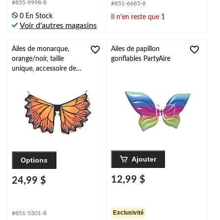
#855-9998-8
#851-6685-8
0 En Stock
Il n’en reste que 1
Voir d'autres magasins
Ailes de monarque,
Ailes de papillon
orange/noir, taille
gonflables PartyAire
unique, accessoire de
costume à porter pour
l'Halloween
Ajouter
Options
12,99 $
24,99 $
Exclusivité
#851-5301-8