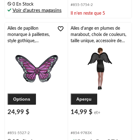
0 En Stock
#855-5754-2
Voir d'autres magasins
Il n’en reste que 5
Ailes de papillon
Ailes d'ange en plumes de
monarque à paillettes,
marabout, choix de couleurs,
style gothique,
taille unique, accessoire de
violet/noir, taille unique,
costume à porter pour
accessoire de costume
l'Halloween
à porter pour
l'Halloween
Options
Aperçu
24,99 $
14,99 $
et+
#851-5527-2
#854-9783X