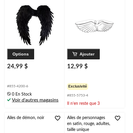
Options
Ajouter
24,99 $
12,99 $
#855-4200-6
Exclusivité
0 En Stock
#855-5753-4
Voir d'autres magasins
Il n’en reste que 3
Ailes de démon, noir
Ailes de personnages
en satin, rouge, adultes,
taille unique