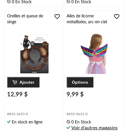
0 En Stock
0 En Stock
Oreilles et queue de
Ailes de licorne
singe
métallisées, arc-en-ciel
Ajouter
Options
12,99 $
9,99 $
#855-3655-0
#855-9631-0
En stock en ligne
0 En Stock
Voir d'autres magasins