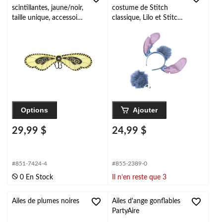
scintillantes, jaune/noir,
costume de Stitch
taille unique, accessoire
classique, Lilo et Stitch,
de costume à porter
adulte, taille unique
pour l'Halloween
Options
Ajouter
29,99 $
24,99 $
#851-7424-4
#855-2389-0
0 En Stock
Il n’en reste que 3
Ailes de plumes noires
Ailes d'ange gonflables
PartyAire