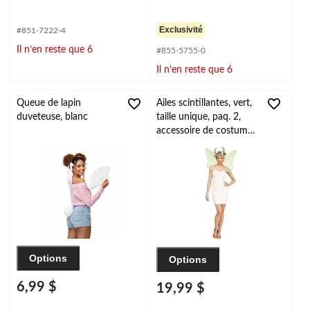
Exclusivité
#851-7222-4
Il n’en reste que 6
#855-5755-0
Il n’en reste que 6
Queue de lapin
Ailes scintillantes, vert,
duveteuse, blanc
taille unique, paq. 2,
accessoire de costume
prêt-à-porter pour
l'Halloween
Options
Options
6,99 $
19,99 $