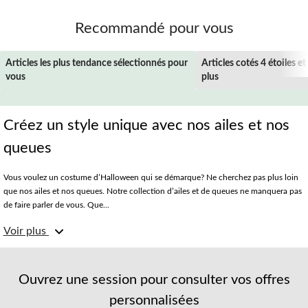
Recommandé pour vous
Articles les plus tendance sélectionnés pour
Articles cotés 4 étoiles et
vous
plus
Créez un style unique avec nos ailes et nos
queues
Vous voulez un costume d’Halloween qui se démarque? Ne cherchez pas plus loin
que nos ailes et nos queues. Notre collection d’ailes et de queues ne manquera pas
de faire parler de vous. Que...
Voir plus
Choisissez parmi plusieurs ailes de costume, dont des ailes d’ange, de fée ou de
papillon, et des queues de costume, y compris des queues de chat, de lapin et
autres. Que vous vous costumiez pour une fête ou que vous cherchiez simplement
une façon amusante de célébrer la saison, nos ailes et nos queues vous aideront à
Ouvrez une session pour consulter vos offres
créer un style unique. Alors n’attendez plus, magasinez les ailes et les queues chez
personnalisées
Party City dès aujourd’hui.