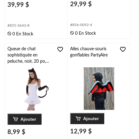
29,99 $
39,99 $
#856-0092-4
#855-3643-8
0 En Stock
0 En Stock
Queue de chat
Ailes chauve-souris
sophistiquée en
gonflables PartyAire
peluche, noir, 20 po,
accessoire de costume
à porter pour
l'Halloween
Ajouter
Ajouter
12,99 $
8,99 $