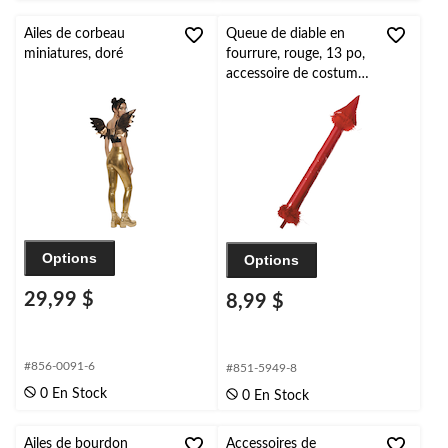
Ailes de corbeau
Queue de diable en
miniatures, doré
fourrure, rouge, 13 po,
accessoire de costume
à porter pour
l'Halloween
Options
Options
29,99 $
8,99 $
#856-0091-6
#851-5949-8
0 En Stock
0 En Stock
Ailes de bourdon
Accessoires de