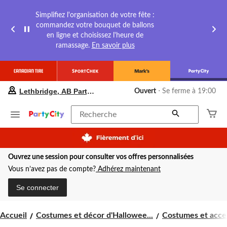
Simplifiez l'organisation de votre fête :
commandez votre bouquet de ballons
en ligne et choisissez l'heure de
ramassage.
En savoir plus
votre
Lethbridge, AB Party City
Ouvert
⋅ Se ferme à 19:00
magasin
préféré
est
Recherche
Lethbridge,
AB
Party
City,
Ouvrez une session pour consulter vos offres personnalisées
courament
Ouvert,
Vous n’avez pas de compte?
Adhérez maintenant
Se
ferme
Se connecter
à
à
19:00
Accueil
Costumes et décor d'Hallowee...
Costumes et acces
cliquer