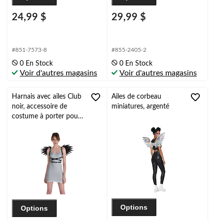
24,99 $
29,99 $
#851-7573-8
#855-2405-2
0 En Stock
0 En Stock
Voir d'autres magasins
Voir d'autres magasins
Harnais avec ailes Club
Ailes de corbeau
noir, accessoire de
miniatures, argenté
costume à porter pour
l'Halloween
Options
Options