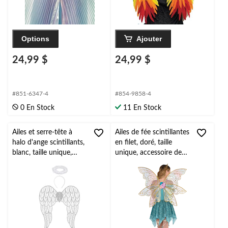
Options
Ajouter
24,99 $
24,99 $
#851-6347-4
#854-9858-4
0 En Stock
11 En Stock
Ailes et serre-tête à
Ailes de fée scintillantes
halo d'ange scintillants,
en filet, doré, taille
blanc, taille unique,
unique, accessoire de
paq. 2, accessoire de
costume à porter pour
costume à porter pour
l'Halloween
l'Halloween