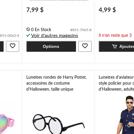
7,99 $
4,99 $
0 En Stock
#851-7065-8
Voir d'autres magasins
Il n’en reste que 3
851-0063-4
Options
Ajoute
e
Lunettes rondes de Harry Potter,
Lunettes d'aviateu
accessoires de costume
style policier pour
d'Halloween, taille unique
d'Halloween, adulte