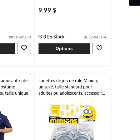
9,99 $
0 En Stock
#851-6038-0
#852-9451-4
r
Options
r amusantes de
Lunettes de jeu de rôle Minion,
 costume
unisexe, taille standard pour
s, taille unique
adultes ou adolescents, accessoire
de costume prêt-à-porter pour
l'Halloween