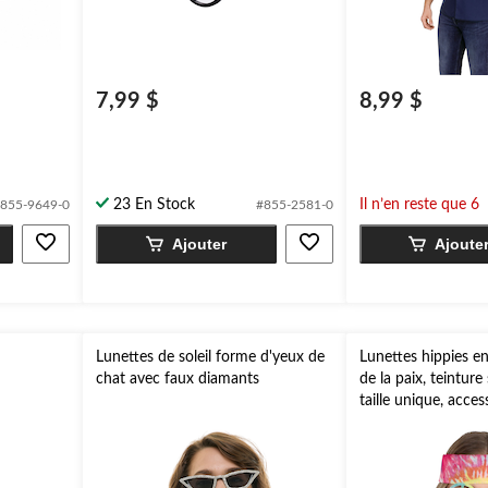
7,99 $
8,99 $
23 En Stock
Il n’en reste que 6
855-9649-0
#855-2581-0
Ajouter
Ajoute
Lunettes de soleil forme d'yeux de
Lunettes hippies e
chat avec faux diamants
de la paix, teinture
taille unique, acces
costume à porter p