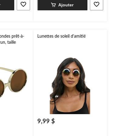
r
Ajouter
rondes prêt-à-
Lunettes de soleil d'amitié
un, taille
loween
9,99 $