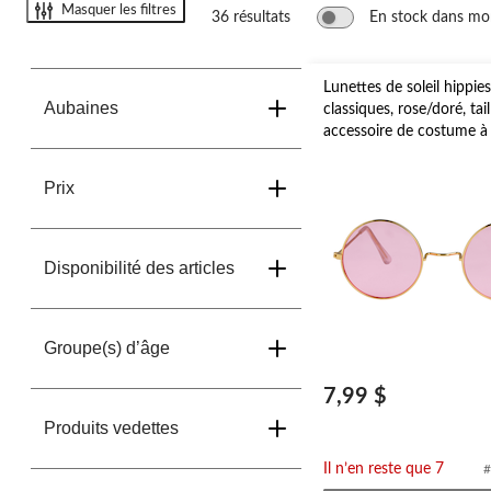
Masquer les filtres
36 résultats
En stock dans mo
Lunettes de soleil hippie
Aubaines
classiques, rose/doré, tai
accessoire de costume à
pour l'Halloween
Prix
Disponibilité des articles
Groupe(s) d’âge
7,99 $
Produits vedettes
Il n’en reste que 7
#