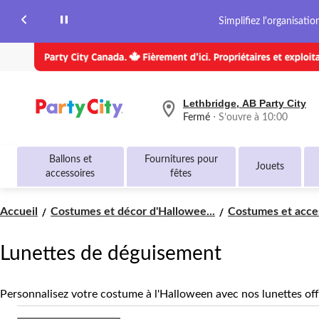
Simplifiez l'organisati
Lethbridge, AB Party City
votre
Fermé
⋅ S’ouvre à 10:00
magasin
préféré
est
Ballons et
Fournitures pour
Lethbridge,
Jouets
accessoires
fêtes
AB
Party
City,
Accueil
Costumes et décor d'Hallowee...
Costumes et acces
courament
Fermé,
S’ouvre
à
Lunettes de déguisement
à
10:00
cliquer
Personnalisez votre costume à l'Halloween avec nos lunettes off
pour
changer