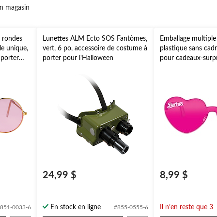
n magasin
s rondes
Lunettes ALM Ecto SOS Fantômes,
Emballage multiple
lle unique,
vert, 6 po, accessoire de costume à
plastique sans cad
 porter
porter pour l'Halloween
pour cadeaux-surpr
d'anniversaire, paq.
24,99 $
8,99 $
En stock en ligne
Il n’en reste que 3
851-0033-6
#855-0555-6