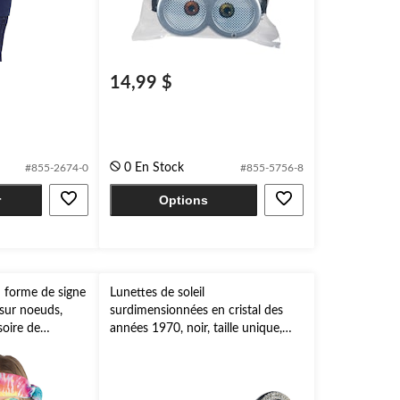
14,99 $
0 En Stock
#855-2674-0
#855-5756-8
r
Options
n forme de signe
Lunettes de soleil
 sur noeuds,
surdimensionnées en cristal des
soire de
années 1970, noir, taille unique,
our l'Halloween
accessoire de costume à porter
pour l'Halloween