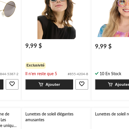
9,99 $
9,99 $
Exclusivité
Il n’en reste que 5
10 En Stock
844-5387-2
#855-4204-8
Ajouter
Ajoute
rme de
Lunettes de soleil élégantes
Lunettes de soleil 
 Les
amusantes
le unique,