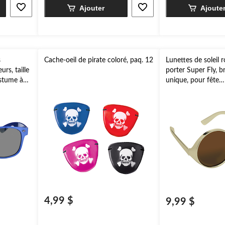
Ajouter
Ajoute
s
Cache-oeil de pirate coloré, paq. 12
Lunettes de soleil 
urs, taille
porter Super Fly, br
ostume à
unique, pour fête
d'anniversaire/Hal
4,99 $
9,99 $