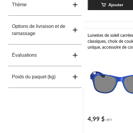
Thème
Ajouter
Options de livraison et de
ramassage
Lunettes de soleil carrée
classiques, choix de coule
unique, accessoire de c
porter pour l'Halloween
Évaluations
Poids du paquet (kg)
4,99 $
et+