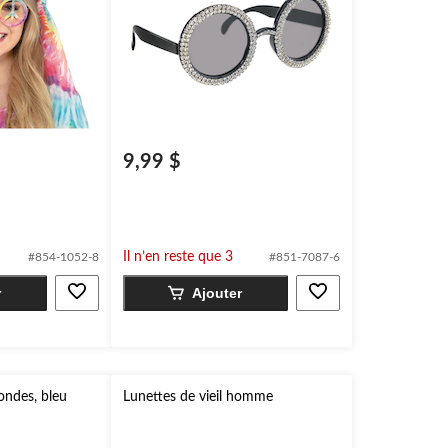
9,99 $
Il n’en reste que 3
#854-1052-8
#851-7087-6
r
Ajouter
rondes, bleu
Lunettes de vieil homme