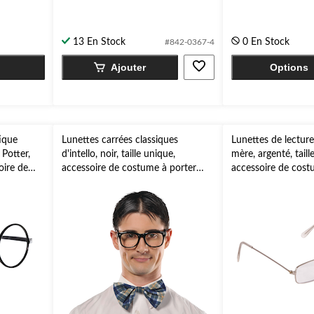
13 En Stock
0 En Stock
#842-0367-4
Ajouter
Options
ique
Lunettes carrées classiques
Lunettes de lectur
Potter,
d'intello, noir, taille unique,
mère, argenté, taill
soire de
accessoire de costume à porter
accessoire de cost
'Halloween
pour l'Halloween
pour l'Halloween