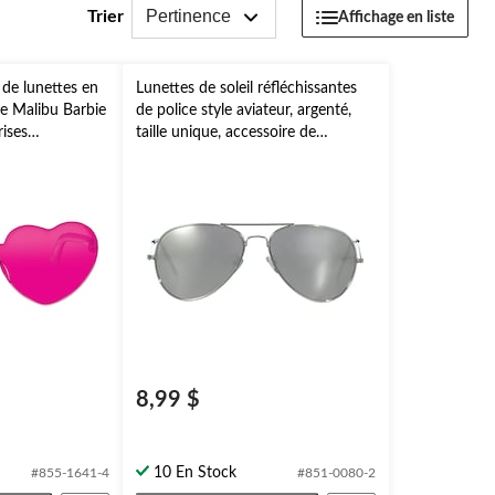
Pertinence
Trier
Affichage en liste
 de lunettes en
Lunettes de soleil réfléchissantes
re Malibu Barbie
de police style aviateur, argenté,
ises
taille unique, accessoire de
 4
costume à porter pour l'Halloween
8,99 $
10 En Stock
#855-1641-4
#851-0080-2