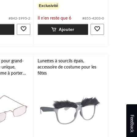
Exclusivité
Il n’en reste que 6
#842-1995-2
#855-4203-0
Ajouter
e pour grand-
Lunettes à sourcils épais,
e unique,
accessoire de costume pour les
ume à porter
fêtes
Feedback