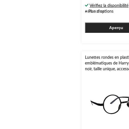
Vérifiez la disponibilité
+ Plus d'options
#852-9281X
Aperçu
Lunettes rondes en plast
emblématiques de Harry 
noir, taille unique, acces
costume à porter pour l