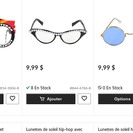
les
9,99 $
9,99 $
8 En Stock
0 En Stock
854-3006-8
#844-4786-8
Ajouter
Options
 et
Lunettes de soleil hip-hop avec
Lunettes de soleil 