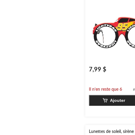
accessoire à porter pour 
anniversaires
7,99 $
Il n’en reste que 6
#
Ajouter
Lunettes de soleil, sirène