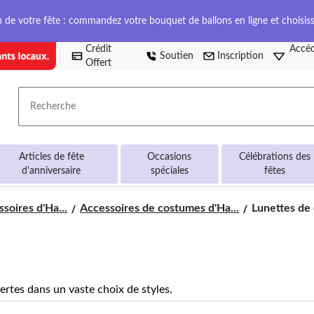
on de votre fête : commandez votre bouquet de ballons en ligne et choisis
Crédit
Accéd
Soutien
Inscription
Offert
Recherche
Articles de fête
Occasions
Célébrations des
d'anniversaire
spéciales
fêtes
Lunettes
soires d'Ha...
Accessoires de costumes d'Ha...
Lunettes de
de
déguisement
ertes dans un vaste choix de styles.