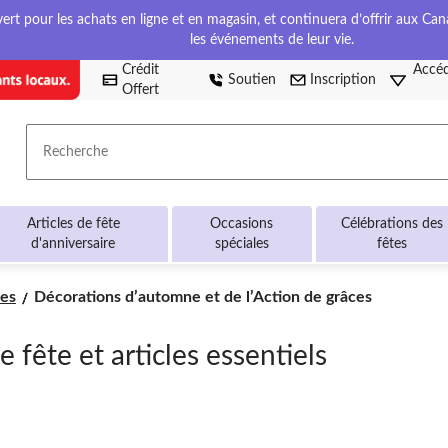
t pour les achats en ligne et en magasin, et continuera d’offrir aux Cana
les événements de leur vie.
Crédit
Accéd
Soutien
Inscription
Offert
Recherche
Articles de fête
Occasions
Célébrations des
d'anniversaire
spéciales
fêtes
Décorations
ces
Décorations d’automne et de l’Action de grâces
d’automne
et
 fête et articles essentiels
de
l’Action
de
grâces