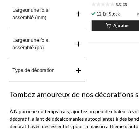
0.0
(0)
0.0
Largeur une fois
étoile(s)
12 En Stock
#
assemblé (mm)
sur
5.
Ajouter
Largeur une fois
assemblé (po)
Type de décoration
Tombez amoureux de nos décorations s
À l’approche du temps frais, ajoutez un peu de chaleur à v
décoratif, allant de décalcomanies autocollantes à des bande
décoratif avec des essentiels pour la maison à thème d’aut