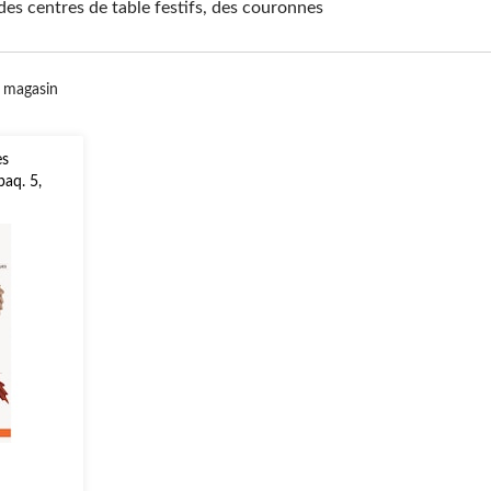
es centres de table festifs, des couronnes
 magasin
es
paq. 5,