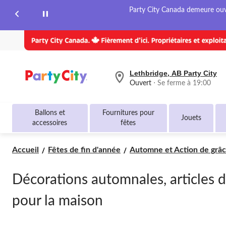
Party City Canada demeure ouver
Lethbridge, AB Party City
votre
Ouvert
⋅ Se ferme à 19:00
magasin
préféré
est
Ballons et
Fournitures pour
Lethbridge,
Jouets
accessoires
fêtes
AB
Party
City,
Accueil
Fêtes de fin d'année
Automne et Action de grâ
courament
Ouvert,
Se
ferme
Décorations automnales, articles de
à
à
pour la maison
19:00
cliquer
pour