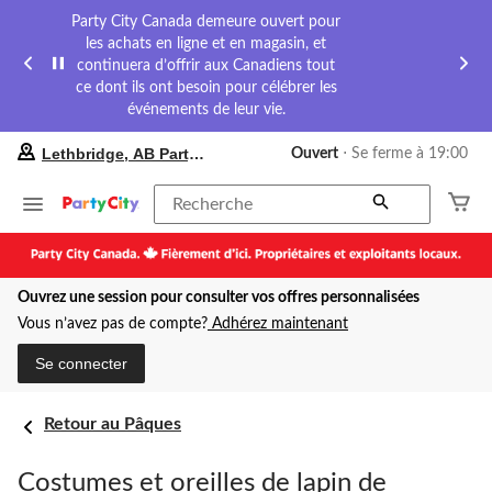
Party City Canada demeure ouvert pour
les achats en ligne et en magasin, et
continuera d’offrir aux Canadiens tout
ce dont ils ont besoin pour célébrer les
événements de leur vie.
votre
Lethbridge, AB Party City
Ouvert
⋅ Se ferme à 19:00
magasin
préféré
est
Recherche
Lethbridge,
AB
Party
City,
Ouvrez une session pour consulter vos offres personnalisées
courament
Ouvert,
Vous n’avez pas de compte?
Adhérez maintenant
Se
ferme
Se connecter
à
à
19:00
Retour au Pâques
cliquer
pour
changer
Costumes et oreilles de lapin de