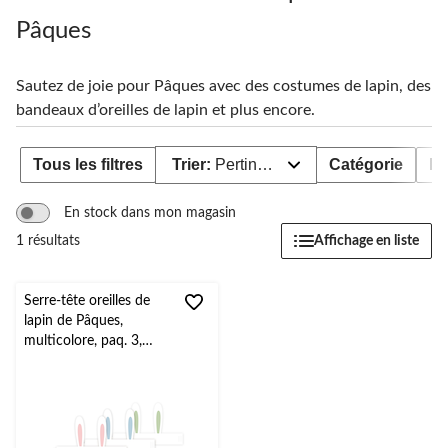
Pâques
Sautez de joie pour Pâques avec des costumes de lapin, des
bandeaux d’oreilles de lapin et plus encore.
Tous les filtres
Trier:
Pertinence
Catégorie
Di
En stock dans mon magasin
Affichage en liste
1 résultats
Serre-tête oreilles de
lapin de Pâques,
multicolore, paq. 3,
accessoire prêt-à-
porter pour Pâques