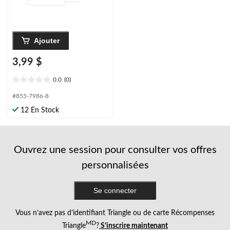
Ajouter
3,99 $
0.0
(0)
0.0
étoile(s)
#855-7986-8
sur
12 En Stock
5.
Ouvrez une session pour consulter vos offres
personnalisées
Se connecter
Vous n’avez pas d’identifiant Triangle ou de carte Récompenses
MD
Triangle
?
S’inscrire maintenant