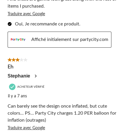
items I purchased.
Traduire avec Google
Oui, Je recommande ce produit.
Affiché initialement sur partycity.com
3 étoile(s) sur 5.
Eh
Stephanie
ACHETEUR VÉRIFIÉ
il y a 7 ans
Can barely see the design once inflated, but cute
colors... PS... Party City charges 1.20 PER balloon for
inflation (outrages)
Traduire avec Google