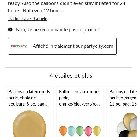
ready. Also the balloons didn't even stay inflated for 24
hours. Not even 12 hours.
Traduire avec Google
Non, Je ne recommande pas ce produit.
Affiché initialement sur partycity.com
4 étoiles et plus
Ballons en latex ronds
Ballons en latex ronds
Ballons en lat
perle, choix de
perle,
perle, or/argen
couleurs, 5 po, paq.
orange/bleu/vert/rou
11 po, paq. 15
50, pour fête
ge/jaune, 5 po, paq.
fête d'annivers
d'anniversaire
25, pour fête
d'anniversaire