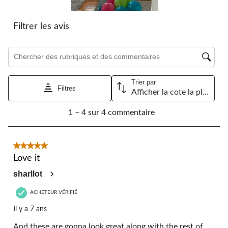
Filtrer les avis
Zone de recherche de sujet et d'avis
Trier par
Filtres
Afficher la cote la plus élevée à la plus faible
1
1 – 4 sur 4 commentaire
à
4
sur
4
5 étoile(s) sur 5.
commentaire.
Love it
sharllot
ACHETEUR VÉRIFIÉ
il y a 7 ans
And these are gonna look great along with the rest of