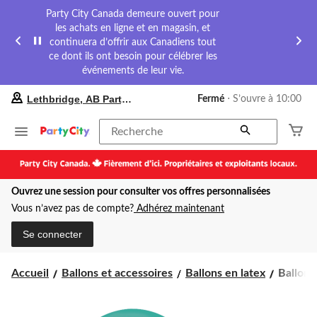
Party City Canada demeure ouvert pour
les achats en ligne et en magasin, et
continuera d’offrir aux Canadiens tout
ce dont ils ont besoin pour célébrer les
événements de leur vie.
votre
Lethbridge, AB Party City
Fermé
⋅ S’ouvre à 10:00
magasin
préféré
est
Recherche
Lethbridge,
AB
Party
City,
Ouvrez une session pour consulter vos offres personnalisées
courament
Fermé,
Vous n’avez pas de compte?
Adhérez maintenant
S’ouvre
à
Se connecter
à
10:00
cliquer
Ballons
Accueil
Ballons et accessoires
Ballons en latex
Ballons 
pour
en
changer
latex
pour