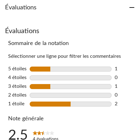
Évaluations
Évaluations
Sommaire de la notation
Sélectionner une ligne pour filtrer les commentaires
5 étoiles
étoiles
1
1 commentai
4 étoiles
étoiles
0
0 commentai
3 étoiles
étoiles
1
1 commentai
2 étoiles
étoiles
0
0 commentai
1 étoile
étoiles
2
2 commentai
Note générale
2.5
4 évaluations