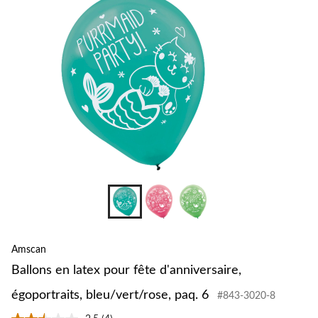
fête
d'annive
égoportr
bleu/ve
paq.
6
Amscan
Ballons en latex pour fête d'anniversaire,
égoportraits, bleu/vert/rose, paq. 6
#843-3020-8