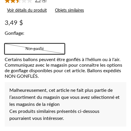
2.5
(4)
Lire
les
Voir détails du produit
Objets similaires
4
commentaires.
Lien
3,49 $
vers
la
Gonflage:
même
page.
Non gonflé
Certains ballons peuvent être gonflés à l'hélium ou à l'air.
Communiquez avec le magasin pour connaître les options
de gonflage disponibles pour cet article. Ballons expédiés
NON GONFLÉS.
Malheureusement, cet article ne fait plus partie de
l’assortiment du magasin que vous avez sélectionné et
les magasins de la région
Ces produits similaires présentés ci-dessous
pourraient vous intéresser.