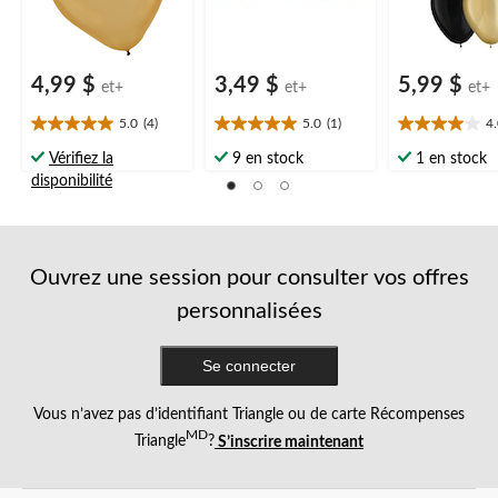
4,99 $
3,49 $
5,99 $
et+
et+
et+
5.0
(4)
5.0
(1)
4
5.0
5.0
4.0
étoile(s)
étoile(s)
étoile(s)
Vérifiez la
9 en stock
1 en stock
sur
sur
sur
disponibilité
5.
5.
5.
4
1
2
évaluations
évaluation
évaluations
Ouvrez une session pour consulter vos offres
personnalisées
Se connecter
Vous n’avez pas d’identifiant Triangle ou de carte Récompenses
MD
Triangle
?
S’inscrire maintenant