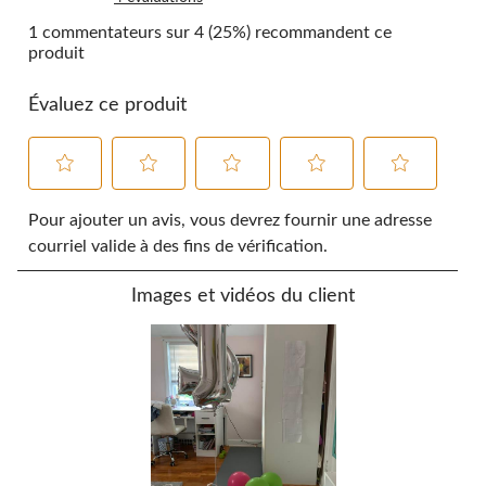
1 commentateurs sur 4 (25%) recommandent ce
produit
Évaluez ce produit
Sélectionnez
Sélectionnez
Sélectionnez
Sélectionnez
Sélectionnez
pour
pour
pour
pour
pour
Pour ajouter un avis, vous devrez fournir une adresse
évaluer
évaluer
évaluer
évaluer
évaluer
courriel valide à des fins de vérification.
l'article
l'article
l'article
l'article
l'article
à
à
à
à
à
Images et vidéos du client
1
2
3
4
5
étoile.
étoiles.
étoiles.
étoiles.
étoiles.
Cette
Cette
Cette
Cette
Cette
action
action
action
action
action
ouvrira
ouvrira
ouvrira
ouvrira
ouvrira
le
le
le
le
le
formulaire
formulaire
formulaire
formulaire
formulaire
de
de
de
de
de
soumission.
soumission.
soumission.
soumission.
soumission.