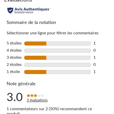
Sommaire de la notation
Sélectionner une ligne pour filtrer les commentaires
5 étoiles
étoiles
1
1 commentai
4 étoiles
étoiles
0
0 commentai
3 étoiles
étoiles
1
1 commentai
2 étoiles
étoiles
0
0 commentai
1 étoile
étoiles
1
1 commentai
Note générale
3.0
3 évaluations
1 commentateurs sur 2 (50%) recommandent ce
produit