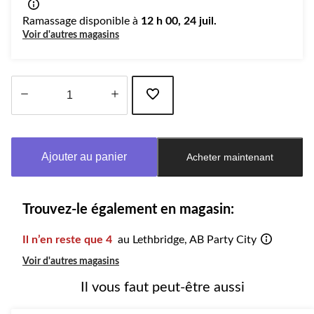
Ramassage disponible à
12 h 00, 24 juil.
Voir d'autres magasins
Quantité
mise
à
Ajouter au panier
Acheter maintenant
jour
à
1
Trouvez-le également en magasin:
Il n’en reste que 4
au Lethbridge, AB Party City
Voir d'autres magasins
Il vous faut peut-être aussi