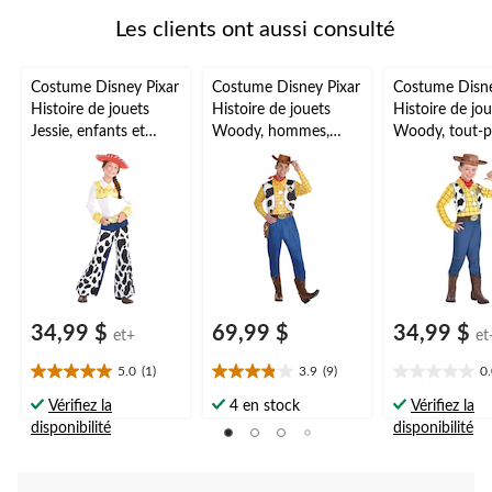
Les clients ont aussi consulté
Costume Disney Pixar
Costume Disney Pixar
Costume Disne
Histoire de jouets
Histoire de jouets
Histoire de jou
Jessie, enfants et
Woody, hommes,
Woody, tout-pe
tout-petits,
combinaison à
enfants, comb
combinaison à
imprimé peau de
à imprimé pea
imprimé peau de
vache avec chapeau
vache avec ch
vache avec chapeau,
et veste, taille
et veste, choix
choix de tailles
universelle
tailles
34,99 $
69,99 $
34,99 $
et+
et
5.0
(1)
3.9
(9)
0
5.0
3.9
0.0
étoile(s)
étoile(s)
étoile(s)
Vérifiez la
4 en stock
Vérifiez la
sur
sur
sur
disponibilité
disponibilité
5.
5.
5.
1
9
évaluation
évaluations