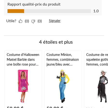
Rapport qualité-prix du produit
Rapport qualité-prix du produit, 1.0 sur 5
1.0
Utile?
(0)
(0)
Signaler
4 étoiles et plus
Costume d'Halloween
Costume Minion,
Costume de re
Mattel Barbie dans
femmes, combinaison
squelette goth
une boîte rose pour
jaune/bleu avec
femmes, comb
femmes, taille unique
capuchon et gants,
noir/blanc ave
choix de tailles
couronne, taill
variées