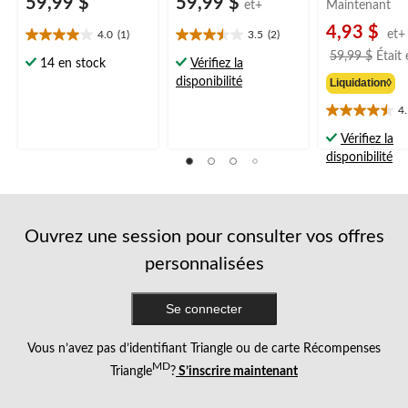
59,99 $
59,99 $
et+
Maintenant
4,93 $
et+
4.0
(1)
3.5
(2)
4.0
3.5
59,99 $
Était
étoile(s)
étoile(s)
14 en stock
Vérifiez la
sur
sur
disponibilité
Liquidation◊
5.
5.
1
2
4
4.5
évaluation
évaluations
étoile(s)
Vérifiez la
sur
disponibilité
5.
4
évaluations
Ouvrez une session pour consulter vos offres
personnalisées
Se connecter
Vous n’avez pas d’identifiant Triangle ou de carte Récompenses
MD
Triangle
?
S’inscrire maintenant