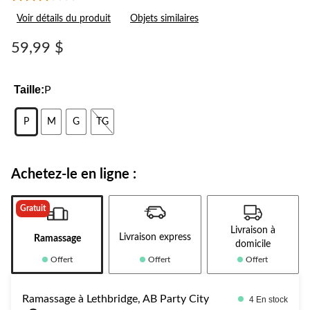
Lire
les
Voir détails du produit
Objets similaires
3
commentaires.
Lien
59,99 $
vers
la
même
page.
Taille:
P
P
M
G
TG
Achetez-le en ligne :
Gratuit
Livraison à
Livraison express
Ramassage
domicile
Offert
Offert
Offert
Ramassage à Lethbridge, AB Party City
4 En stock