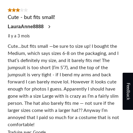
3 étoile(s) sur 5.
Cute - but fits small!
LauraAnne8888
il y a 3 mois
Cute…but fits small —be sure to size up! I bought the
Medium, which says sizes 6-8 on the packaging, and I
that’s definitely my size, and it barely fits me! The
jumpsuit is too short (I’m 5’7), and the top of the
jumpsuit is very tight - if I bend my arms and back
forward I can barely move lol. However it looks cute
Feedback
enough for photos I guess. Apparently I should have
gone with a size Large with is crazy as I’m a fairly slim
person. The hat also barely fits me — not sure if the
larger sizes come with a larger hat?? Anyway I’m
annoyed that I paid so much for a costume that is not
comfortable!
Traduire avec Google