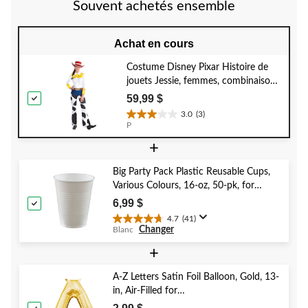
Souvent achetés ensemble
Achat en cours
Costume Disney Pixar Histoire de
jouets Jessie, femmes, combinaison
à imprimé peau de vache avec
59,99 $
chapeau, tailles variées
3.0
(3)
3.0
P
étoile(s)
+
sur
5.
3
Big Party Pack Plastic Reusable Cups,
évaluations
Various Colours, 16-oz, 50-pk, for
Christmas/Thanksgiving/New Year's
6,99 $
Eve/Birthday Party
4.7
(41)
4.7
Changer
Blanc
étoile(s)
sur
+
5.
41
A-Z Letters Satin Foil Balloon, Gold, 13-
évaluations
in, Air-Filled for
Birthday/Graduation/Baby