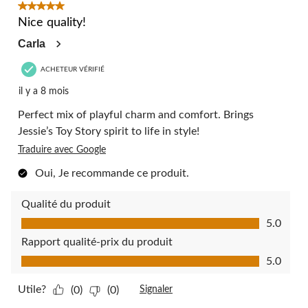
3
5 étoile(s) sur 5.
commentaire.
Nice quality!
Carla
ACHETEUR VÉRIFIÉ
il y a 8 mois
Perfect mix of playful charm and comfort. Brings
Jessie’s Toy Story spirit to life in style!
Traduire avec Google
Oui, Je recommande ce produit.
Qualité du produit
Qualité du produit, 5.0 sur 5
5.0
Rapport qualité-prix du produit
Rapport qualité-prix du produit, 5.0 sur 5
5.0
Utile?
(0)
(0)
Signaler