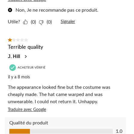
Non, Je ne recommande pas ce produit.
Utile?
(0)
(0)
Signaler
1 étoile(s) sur 5.
Terrible quality
J. Hill
ACHETEUR VÉRIFIÉ
il y a 8 mois
The appearance looked fine but the costume was
cheaply made. The hat came warped and was
unwearable. I could not return it. Unhappy.
Traduire avec Google
Qualité du produit
Qualité du produit, 1.0 sur 5
1.0