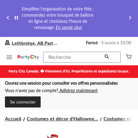
Simplifiez l'organisation de votre fête :
commandez votre bouquet de ballons
en ligne et choisissez l'heure de
ramassage.
En savoir plus
votre
Lethbridge, AB Party City
Fermé
⋅ S’ouvre à 10:00
magasin
préféré
est
Recherche
Lethbridge,
AB
Party
City,
Ouvrez une session pour consulter vos offres personnalisées
courament
Fermé,
Vous n’avez pas de compte?
Adhérez maintenant
S’ouvre
à
Se connecter
à
10:00
cliquer
Accueil
Costumes et décor d'Hallowee...
Costumes et acc
pour
changer