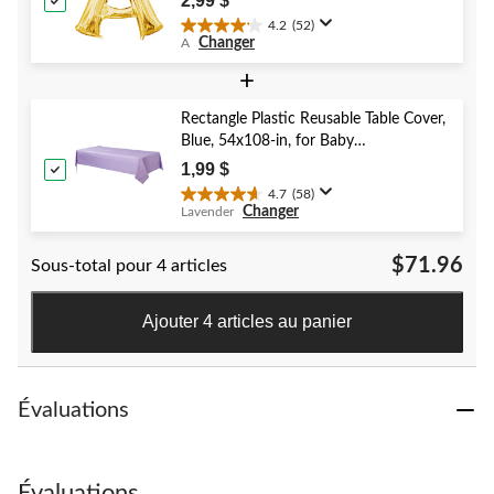
2,99 $
Shower/Wedding
4.2
(52)
4.2
Changer
A
étoile(s)
sur
+
5.
52
Rectangle Plastic Reusable Table Cover,
évaluations
Blue, 54x108-in, for Baby
Shower/Hanukkah/Birthday Party
1,99 $
4.7
(58)
4.7
Changer
Lavender
étoile(s)
sur
$71.96
Sous-total pour 4 articles
5.
58
évaluations
Ajouter 4 articles au panier
Évaluations
Évaluations