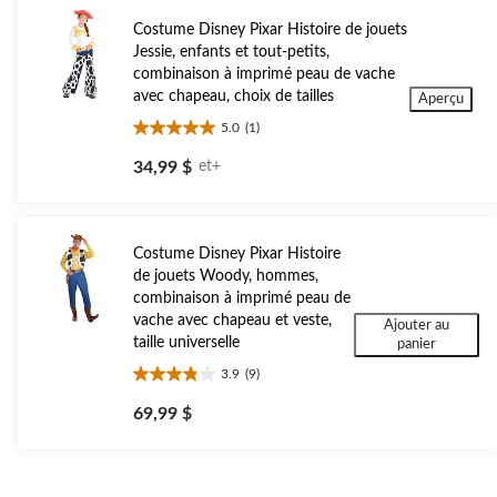
Costume Disney Pixar Histoire de jouets
Jessie, enfants et tout-petits,
combinaison à imprimé peau de vache
avec chapeau, choix de tailles
Aperçu
5.0
(1)
5.0
étoile(s)
34,99 $
et+
sur
5.
1
évaluation
Costume Disney Pixar Histoire
de jouets Woody, hommes,
combinaison à imprimé peau de
vache avec chapeau et veste,
Ajouter au
taille universelle
panier
3.9
(9)
3.9
étoile(s)
69,99 $
sur
5.
9
évaluations