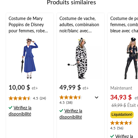
Produits similaires
Costume de Mary
Costume de vache,
Costume de pol
Poppins de Disney
adultes, combinaison
femmes, comb
pour femmes, robe
noir/blanc avec
bleue avec ch
bleue avec chapeau,
capuchon et queue,
tailles variées
choix de tailles
tailles variées
10,00 $
49,99 $
et+
et+
Maintenant
34,93 $
e
4.5
(24)
4.5
4.5
4.5
(38)
69,99 $
Était
étoile(s)
Vérifiez la
étoile(s)
Vérifiez la
sur
disponibilité
sur
Liquidation◊
disponibilité
5.
5.
24
38
4.5
4.5
(56)
évaluations
évaluations
étoile(s)
Vérifiez la