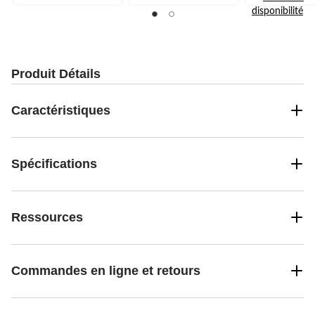
sur
disponibilité
5.
56
évaluations
Produit Détails
Caractéristiques
Spécifications
Ressources
Commandes en ligne et retours