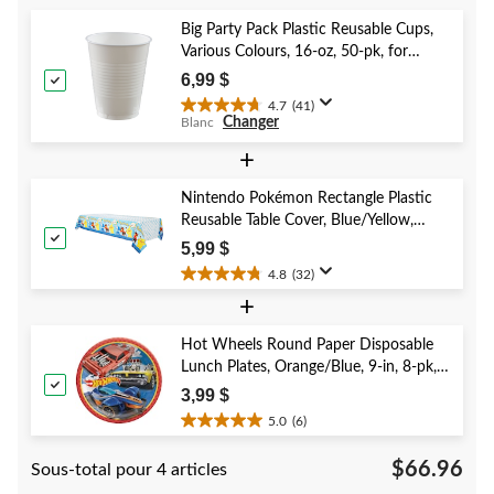
5.
3
Big Party Pack Plastic Reusable Cups,
évaluations
Various Colours, 16-oz, 50-pk, for
Christmas/Thanksgiving/New Year's
6,99 $
Eve/Birthday Party
4.7
(41)
4.7
Changer
Blanc
étoile(s)
sur
+
5.
41
Nintendo Pokémon Rectangle Plastic
évaluations
Reusable Table Cover, Blue/Yellow,
54x96-in, for Birthday Party
5,99 $
4.8
(32)
4.8
+
étoile(s)
sur
5.
Hot Wheels Round Paper Disposable
32
Lunch Plates, Orange/Blue, 9-in, 8-pk,
évaluations
for Birthday Party
3,99 $
5.0
(6)
5.0
étoile(s)
$66.96
Sous-total pour 4 articles
sur
5.