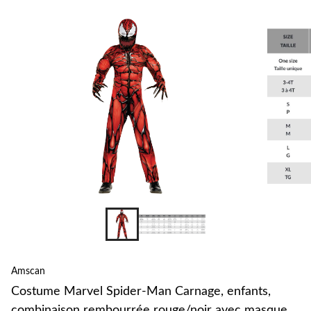
pour
changer
Amscan
Costume Marvel Spider-Man Carnage, enfants,
combinaison rembourrée rouge/noir avec masque