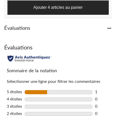
6
Ajouter 4 articles au panier
évaluations
Évaluations
Évaluations
Sommaire de la notation
Sélectionner une ligne pour filtrer les commentaires
5 étoiles
étoiles
1
1 commentai
4 étoiles
étoiles
0
0 commentai
3 étoiles
étoiles
0
0 commentai
2 étoiles
étoiles
0