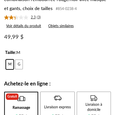
et gants, choix de tailles
#854-0238-4
2.3
(3)
Lire
les
Voir détails du produit
Objets similaires
3
commentaires.
Lien
49,99 $
vers
la
même
page.
Taille:
M
M
G
Achetez-le en ligne :
Gratuit
Livraison à
Livraison express
Ramassage
domicile