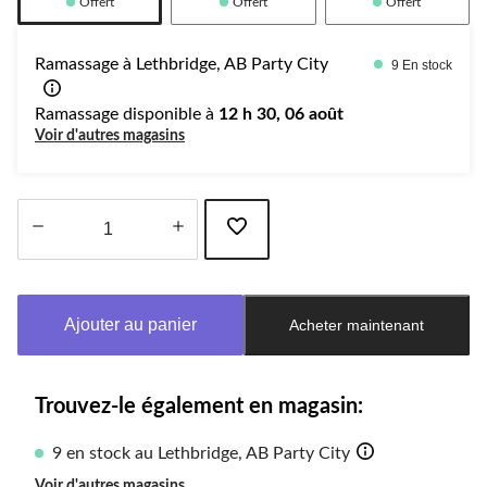
Offert
Offert
Offert
Ramassage à Lethbridge, AB Party City
9 En stock
Ramassage disponible à
12 h 30, 06 août
Voir d'autres magasins
Quantité
mise
à
Ajouter au panier
Acheter maintenant
jour
à
1
Trouvez-le également en magasin:
9 en stock au Lethbridge, AB Party City
Voir d'autres magasins