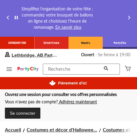
Simplifiez l'organisation de votre fête :
commandez votre bouquet de ballons
en ligne et choisissez l'heure de
ramassage.
En savoir plus
votre
Lethbridge, AB Party City
Ouvert
⋅ Se ferme à 19:00
magasin
préféré
est
Recherche
Lethbridge,
AB
Party
City,
Ouvrez une session pour consulter vos offres personnalisées
courament
Ouvert,
Vous n’avez pas de compte?
Adhérez maintenant
Se
ferme
Se connecter
à
à
19:00
Accueil
Costumes et décor d'Hallowee...
Costumes et acc
cliquer