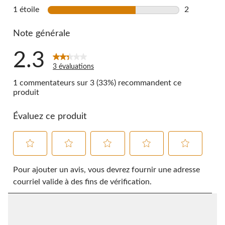
0 commentai
1 étoile
étoiles
2
2 commentai
Note générale
2.3
3 évaluations
1 commentateurs sur 3 (33%) recommandent ce
produit
Évaluez ce produit
Sélectionnez
Sélectionnez
Sélectionnez
Sélectionnez
Sélectionnez
pour
pour
pour
pour
pour
Pour ajouter un avis, vous devrez fournir une adresse
évaluer
évaluer
évaluer
évaluer
évaluer
courriel valide à des fins de vérification.
l'article
l'article
l'article
l'article
l'article
à
à
à
à
à
1
2
3
4
5
étoile.
étoiles.
étoiles.
étoiles.
étoiles.