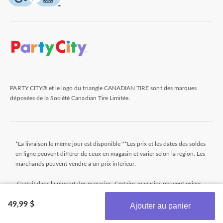
PARTY CITY® et le logo du triangle CANADIAN TIRE sont des marques
déposées de la Société Canadian Tire Limitée.
*La livraison le même jour est disponible **Les prix et les dates des soldes
en ligne peuvent différer de ceux en magasin et varier selon la région. Les
marchands peuvent vendre à un prix inférieur.
Gratuit dans la plupart des magasins. Certains magasins peuvent exiger
un montant minimum minimal pour commander (avant taxes). Les
49,99 $
commandes qui n'atteignent pas ce montant seront assujetties à un petit
Ajouter au panier
montant. Les commandes sont généralement prêtes dans les 24 heures.
Obtenez les plus récentes offres!