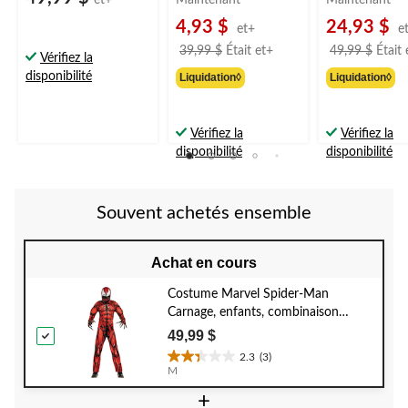
et+
Maintenant
Maintenant
4,93 $
24,93 $
et+
e
prix
39,99 $
Était
et+
49,99 $
Était
Vérifiez la
était
disponibilité
Liquidation◊
Liquidation◊
à
partir
de
Vérifiez la
Vérifiez la
39,99 $
disponibilité
disponibilité
Souvent achetés ensemble
Achat en cours
Costume Marvel Spider-Man
Carnage, enfants, combinaison
rembourrée rouge/noir avec
49,99 $
masque et gants, choix de tailles
2.3
(3)
2.3
M
étoile(s)
+
sur