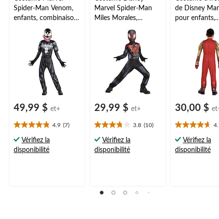
Spider-Man Venom,
Marvel Spider-Man
de Disney Mar
enfants, combinaison
Miles Morales,
pour enfants,
rembourrée
enfants, combinaison
combinaison
noir/blanc avec
noir/rouge avec
rembourrée
masque, choix de
masque et gants,
rouge/dorée a
tailles
tailles variées
masque et gan
choix de tailles
49,99 $
29,99 $
30,00 $
et+
et+
et
4.9
(7)
3.8
(10)
4
4.9
3.8
4.7
étoile(s)
étoile(s)
étoile(s)
Vérifiez la
Vérifiez la
Vérifiez la
sur
sur
sur
disponibilité
disponibilité
disponibilité
5.
5.
5.
7
10
3
évaluations
évaluations
évaluations