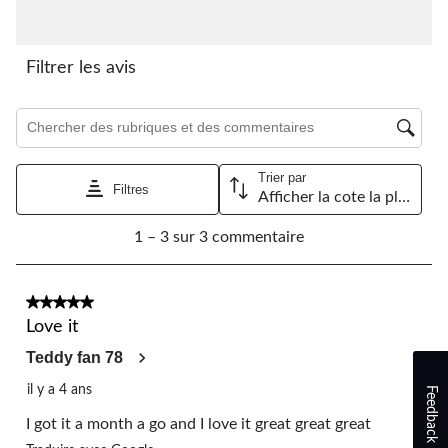
Cette
Cette
Cette
Cette
Cette
action
action
action
action
action
ouvrira
ouvrira
ouvrira
ouvrira
ouvrira
le
le
le
le
le
Filtrer les avis
formulaire
formulaire
formulaire
formulaire
formulaire
de
de
de
de
de
Zone de recherche de sujet et d'avis
soumission.
soumission.
soumission.
soumission.
soumission.
Trier par
Filtres
Afficher la cote la plus élevée à la plus faible
1
1 – 3 sur 3 commentaire
à
3
sur
3
5 étoile(s) sur 5.
commentaire.
Love it
Teddy fan 78
il y a 4 ans
Feedback
I got it a month a go and I love it great great great