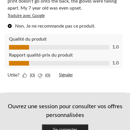
print doesn’t go onto the back, the gloves were falling
apart. My 7 year old was even upset.
Traduire avec Google
Non, Je ne recommande pas ce produit.
Qualité du produit
Qualité du produit, 1.0 sur 5
1.0
Rapport qualité-prix du produit
Rapport qualité-prix du produit, 1.0 sur 5
1.0
Utile?
(0)
(0)
Signaler
Ouvrez une session pour consulter vos offres
personnalisées
Se connecter