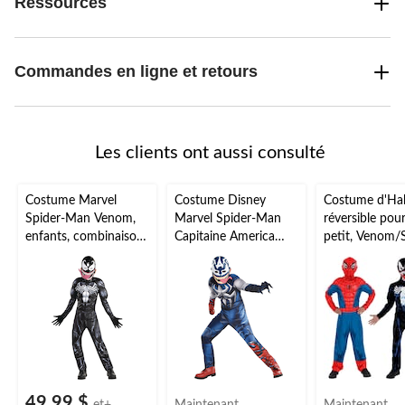
Ressources
Commandes en ligne et retours
Les clients ont aussi consulté
Costume Marvel
Costume Disney
Costume d'Ha
Spider-Man Venom,
Marvel Spider-Man
réversible pour
enfants, combinaison
Capitaine America
petit, Venom/
rembourrée
venomisé, enfants,
Man, 3T-4T
noir/blanc avec
combinaison
masque, choix de
rembourrée
tailles
bleu/rouge avec
masque, tailles variées
49,99 $