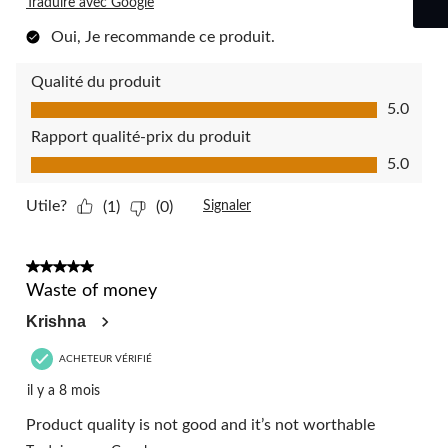
Traduire avec Google
Oui, Je recommande ce produit.
Qualité du produit
Qualité du produit, 5.0 sur 5
5.0
Rapport qualité-prix du produit
Rapport qualité-prix du produit, 5.0 sur 5
5.0
Utile?
(1)
(0)
Signaler
1 étoile(s) sur 5.
Waste of money
Krishna
ACHETEUR VÉRIFIÉ
il y a 8 mois
Product quality is not good and it’s not worthable