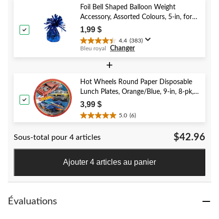
5.
Foil Bell Shaped Balloon Weight
40
Accessory, Assorted Colours, 5-in, for
évaluations
Birthday/Anniversary/Graduation/New
1,99 $
Year's Eve
4.4
(383)
4.4
Changer
Bleu royal
étoile(s)
sur
+
5.
383
Hot Wheels Round Paper Disposable
évaluations
Lunch Plates, Orange/Blue, 9-in, 8-pk,
for Birthday Party
3,99 $
5.0
(6)
5.0
étoile(s)
$42.96
Sous-total pour 4 articles
sur
5.
6
Ajouter 4 articles au panier
évaluations
Évaluations