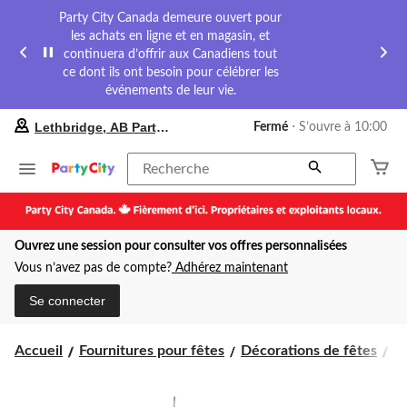
Party City Canada demeure ouvert pour
les achats en ligne et en magasin, et
continuera d’offrir aux Canadiens tout
ce dont ils ont besoin pour célébrer les
événements de leur vie.
votre
Lethbridge, AB Party City
Fermé
⋅ S’ouvre à 10:00
magasin
préféré
est
Recherche
Lethbridge,
AB
Party
City,
Ouvrez une session pour consulter vos offres personnalisées
courament
Fermé,
Vous n’avez pas de compte?
Adhérez maintenant
S’ouvre
à
Se connecter
à
10:00
cliquer
Accueil
Fournitures pour fêtes
Décorations de fêtes
D
pour
changer