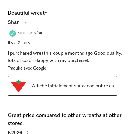
8
5 étoile(s) sur 5.
commentaire.
Beautiful wreath
Shan
ACHETEUR VÉRIFIÉ
il y a 2 mois
I purchased wreath a couple months ago Good quality,
lots of color Happy with my purchase!.
Traduire avec Google
Affiché initialement sur canadiantire.ca
5 étoile(s) sur 5.
Great price compared to other wreaths at other
stores.
K2026