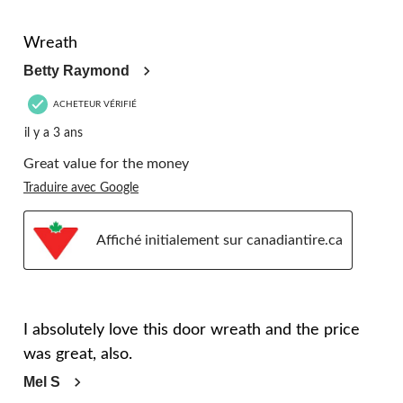
5 étoile(s) sur 5.
Wreath
Betty Raymond
ACHETEUR VÉRIFIÉ
il y a 3 ans
Great value for the money
Traduire avec Google
Affiché initialement sur canadiantire.ca
5 étoile(s) sur 5.
I absolutely love this door wreath and the price
was great, also.
Mel S