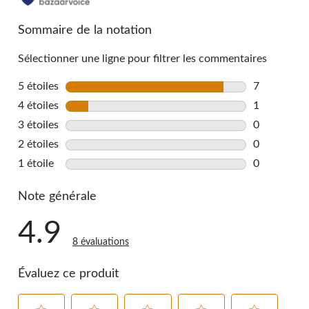
reviews
Sommaire de la notation
Sélectionner une ligne pour filtrer les commentaires
5 étoiles
étoiles
7
7 commentai
4 étoiles
étoiles
1
1 commentai
3 étoiles
étoiles
0
0 commentai
2 étoiles
étoiles
0
0 commentai
1 étoile
étoiles
0
0 commentai
Note générale
4.9
8 évaluations
Évaluez ce produit