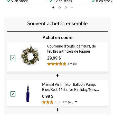
étoile(s)
étoile(s)
étoile(s)
9 en stock
12 en stock
8 en stock
sur
sur
sur
5.
5.
5.
4
évaluations
Souvent achetés ensemble
Achat en cours
Couronne d'œufs, de fleurs, de
feuilles artificiels de Pâques
29,99 $
4.9
(8)
4.9
étoile(s)
+
sur
5.
Manual Air Inflator Balloon Pump,
8
Blue/Red, 11-in, for Birthday/New
évaluations
Year's Eve/Graduation/Baby
6,99 $
Shower/Wedding/Halloween
2.9
(40)
2.9
+
étoile(s)
sur