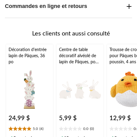
Commandes en ligne et retours
Les clients ont aussi consulté
Décoration d'entrée
Centre de table
Trousse de cr
lapin de Pâques, 36
décoratif alvéolé de
pour Pâques 
po
lapin de Pâques, pour
poussin, 4 ans
Pâques/le printemps,
plusieurs couleurs,
paq. 3
24,99 $
5,99 $
12,99 $
5.0
(4)
0.0
(0)
0
5.0
0.0
0.0