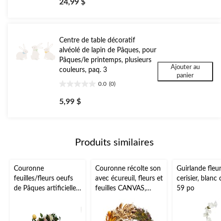
24,99 $
sur
5.
4
évaluations
Centre de table décoratif
alvéolé de lapin de Pâques, pour
Pâques/le printemps, plusieurs
Ajouter au
couleurs, paq. 3
panier
0.0
(0)
0.0
étoile(s)
5,99 $
sur
5.
Produits similaires
Couronne
Couronne récolte son
Guirlande fleu
feuilles/fleurs oeufs
avec écureuil, fleurs et
cerisier, blanc
de Pâques artificielle,
feuilles CANVAS,
59 po
vert/pastel, 18 po,
multicolore, 18 po,
pour Pâques
décoration intérieure
pour l'automne