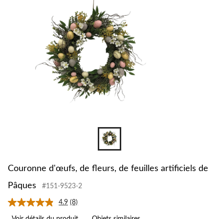
Couronne d'œufs, de fleurs, de feuilles artificiels de
Pâques
#151-9523-2
4.9
(8)
Lire
les