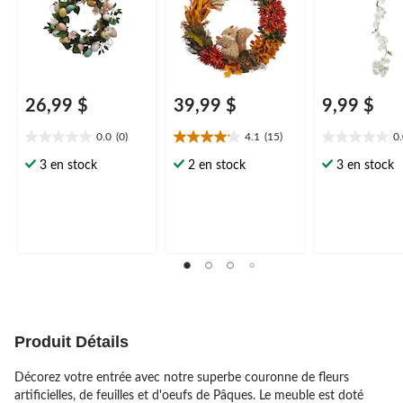
26,99 $
39,99 $
9,99 $
0.0
(0)
4.1
(15)
0
0.0
4.1
0.0
étoile(s)
étoile(s)
étoile(s)
3 en stock
2 en stock
3 en stock
sur
sur
sur
5.
5.
5.
15
évaluations
Produit Détails
Décorez votre entrée avec notre superbe couronne de fleurs
artificielles, de feuilles et d'oeufs de Pâques. Le meuble est doté