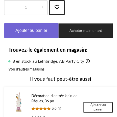
Quantité
mise
à
Ajouter au panier
Acheter maintenant
jour
à
1
Trouvez-le également en magasin:
8 en stock au Lethbridge, AB Party City
Voir d'autres magasins
Il vous faut peut-être aussi
Décoration d'entrée lapin de
Pâques, 36 po
Ajouter au
5.0
(4)
panier
5.0
étoile(s)