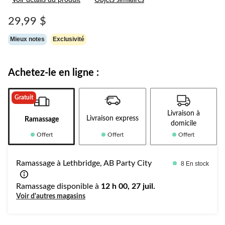
Voir détails du produit
Objets similaires
8
commentaires.
Lien
29,99 $
vers
la
Mieux notes
Exclusivité
même
page.
Achetez-le en ligne :
Gratuit
Livraison à
Livraison express
Ramassage
domicile
Offert
Offert
Offert
Ramassage à Lethbridge, AB Party City
8 En stock
Ramassage disponible à
12 h 00, 27 juil.
Voir d'autres magasins