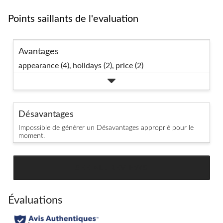
Points saillants de l'evaluation
Avantages
appearance (4),
holidays (2),
price (2)
Désavantages
Impossible de générer un Désavantages approprié pour le
moment.
SEE ALL REVIEWS
Click
to
go
Évaluations
to
all